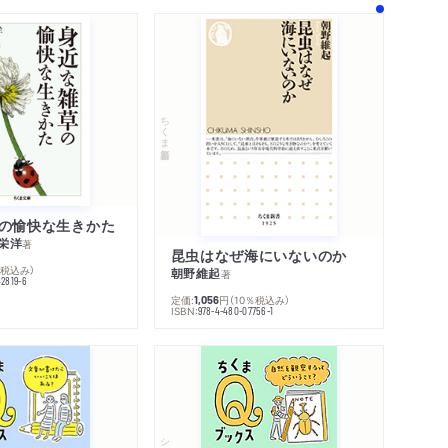
ちくま新書
の愉快な生きかた
栄洋
著
昆虫はなぜ海にいないのか
％税込み）
朝野維起
著
42819-6
定価:
円
（10％税込み）
1,056
ISBN:
978-4-480-07756-1
シリーズ・全集