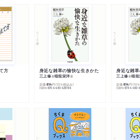
ちくま文庫
ちくま文庫
て方
身近な雑草の愉快な生きかた
身近な雑草
三上修
稲垣栄洋
三上修
稲垣
著
著
著
定価:
円
（10％税込み）
定価:
円
（10
814
814
ISBN:
ISBN:
978-4-480-42819-6
978-4-480-
シリーズ・全集
シリーズ・全集