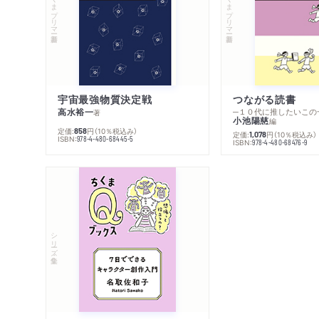
ちくまプリマー新書
ちくまプリマー新書
宇宙最強物質決定戦
つながる読書
高水裕一
─１０代に推したいこの
著
小池陽慈
編
定価:
円
（10％税込み）
858
定価:
円
（10％税込み）
1,078
ISBN:
978-4-480-68445-5
ISBN:
978-4-480-68476-9
シリーズ・全集