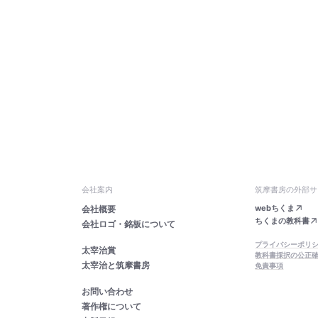
会社案内
筑摩書房の外部サ
webちくま
会社概要
ちくまの教科書
会社ロゴ・銘板について
プライバシーポリ
太宰治賞
教科書採択の公正
太宰治と筑摩書房
免責事項
お問い合わせ
著作権について