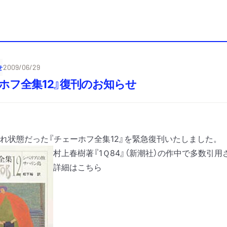
せ
2009/06/29
ホフ全集12』復刊のお知らせ
れ状態だった『チェーホフ全集12』を緊急復刊いたしました。
村上春樹著『1Ｑ84』（新潮社）の作中で多数引
詳細は
こちら