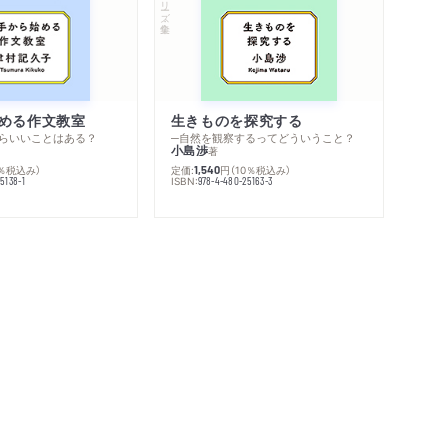
める作文教室
生きものを探究する
らいいことはある？
─自然を観察するってどういうこと？
小島渉
著
0％税込み）
定価:
円
（10％税込み）
1,540
ISBN:
5138-1
978-4-480-25163-3