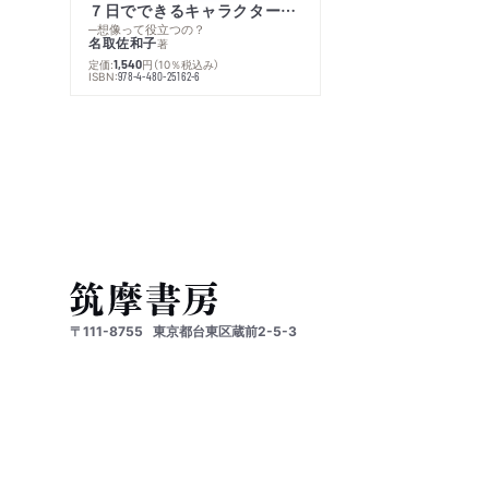
７日でできるキャラクター創作入門
─想像って役立つの？
名取佐和子
著
定価:
円
（10％税込み）
1,540
ISBN:
978-4-480-25162-6
〒111-8755
東京都台東区蔵前2-5-3