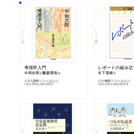
ちくま文庫
ちくま学芸文庫
考現学入門
レポートの組み立
今和次郎
藤森照信
木下是雄
著
編
著
定価:
円
（10％税込み）
定価:
円
（10％税込み）
1,210
902
ISBN:
ISBN:
978-4-480-02115-1
978-4-480-08121-6