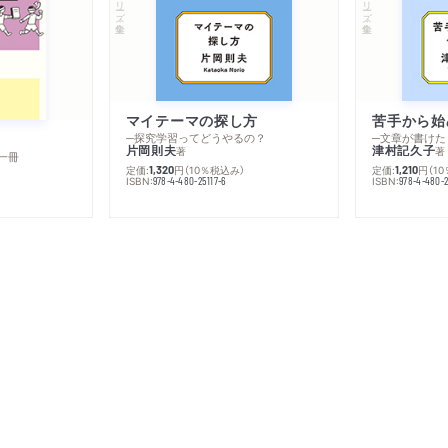
マイテーマの探し方
苦手から始
─探究学習ってどうやるの？
─文章が書けた
片岡則夫
津村記久子
著
著
一冊
定価:
円
（10％税込み）
定価:
円
（1
1,320
1,210
ISBN:
ISBN:
978-4-480-25117-6
978-4-480-2