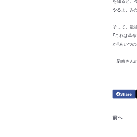
を知ると、
やるよ、み
そして、最
「これは革
か『あいつ
駒崎さんの
Share
前へ