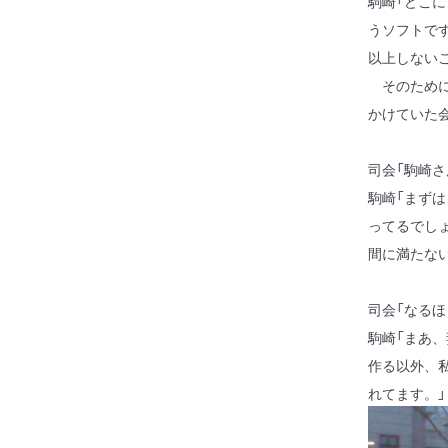
駒崎「どこ
うソフトで
以上しない
そのために
かけていた
司会「駒崎
駒崎「まず
ってるでし
間に満たな
司会「なる
駒崎「まあ
作る以外、
れてます。」