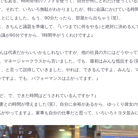
にでもある、時間管理のソフトを使って、自分が何にどれだけ使っている
す。それで、いろいろ無駄がわかりましたが、特に会議にかけている時
ことにしました。もう、
90
分たったら、部屋から出ちゃう（笑）。
、きちんと議題を準備して、『いつまでに何をやる』と絶対に決めるん
会議が
90
分ですから、
1
時間半がうくわけですよ」
さんは代表だからいいかもしれないですが、他の社員の方にはどうやって
は、マネージャークラスから言いました。でも、最初はみんな抵抗する（
ょ、と言って説得していきました。やれば、できるんですよ、みんな。
いですよ。でも、パフォーマンスは上がってます。」
ほど。で、できた時間はどうされているんですか？」
、妻との時間が増えました（笑）。自分に余裕があるから、ゆっくり彼女
私がやってますよ。家事も自分の仕事だと思って、いろいろトヨタ並み