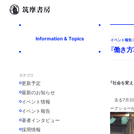
Information & Topics
イベント報告
『働き
カテゴリ
更新予定
「社会
を変え
最新のお知らせ
去る
7
月
3
イベント情報
ークショー
イベント報告
著者インタビュー
採用情報