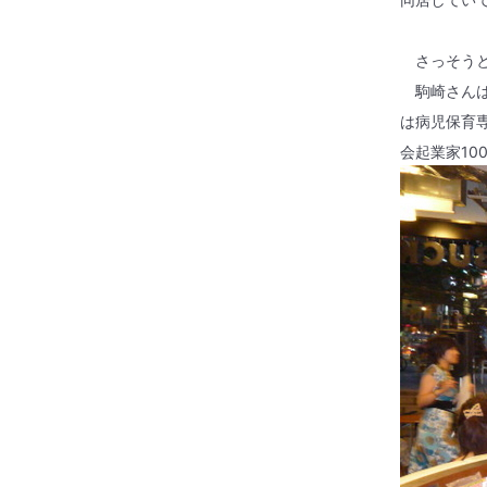
さっそうと
駒崎さんは
は病児保育
会起業家
10