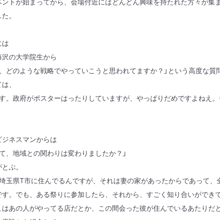
ントが始まってから、会場付近にはどんどん興味を持たれた方々が集ま
した。
には
藤沢の大学院生から
は、どのような戦略でやっていこうと思われてますか？」という高度な質
ては、
です。政府がポスターはったりしていますが、やっぱりだめですよねえ。
。
ビジネスマンからは
きて、地域との関わりは変わりましたか？」
がとぶ。
埼玉県
T
市に住んでるんですが、それは妻の家があったからであって、
です。でも、ある祭りに参加したら、それから、すごく知り合いができ
こはあの人がやってる店だとか、この間会った彼が住んでいるあたりだ