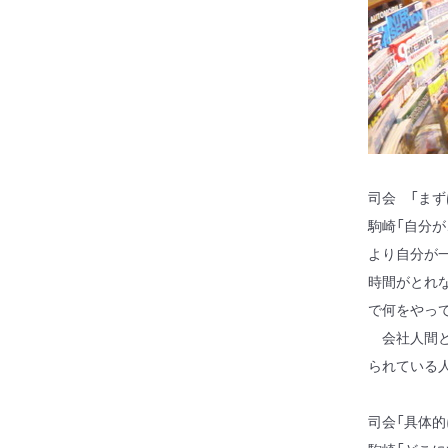
司会 「ま
駒崎「自分
より自分が
時間がとれ
で何をやっ
会社人間と
られている
司会「具体