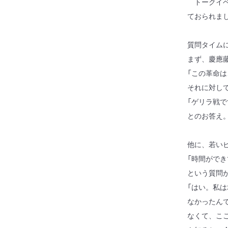
トークイベ
ておられま
質問タイム
まず、慶應
「この革命
それに対し
「ゲリラ戦
とのお答え
他に、若い
「時間がで
という質問
「はい。私は
なかったん
なくて、こ