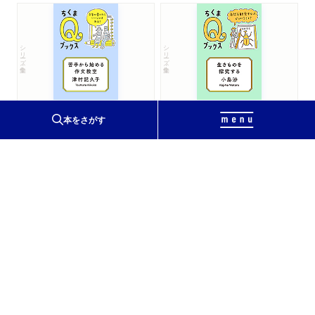
シリーズ・全集
シリーズ・全集
苦手から始める作文教室
生きものを探究する
─文章が書けたらいいことはある？
─自然を観察するってどういうこと？
本をさがす
津村記久子
小島渉
著
著
シリーズ・全集
７日でできるキャラクター創作入門
─想像って役立つの？
名取佐和子
著