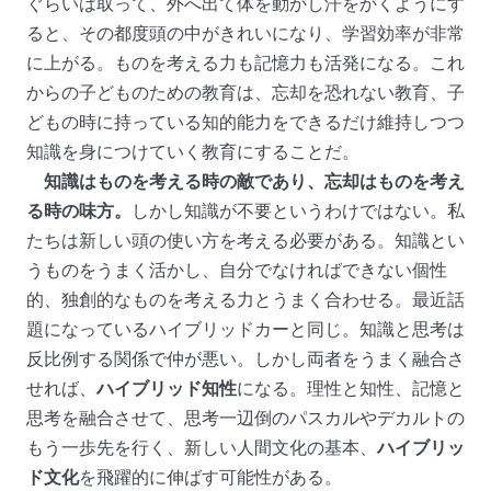
ぐらいは取って、外へ出て体を動かし汗をかくようにす
ると、その都度頭の中がきれいになり、学習効率が非常
に上がる。ものを考える力も記憶力も活発になる。これ
からの子どものための教育は、忘却を恐れない教育、子
どもの時に持っている知的能力をできるだけ維持しつつ
知識を身につけていく教育にすることだ。
知識はものを考える時の敵であり、忘却はものを考え
る時の味方。
しかし知識が不要というわけではない。私
たちは新しい頭の使い方を考える必要がある。知識とい
うものをうまく活かし、自分でなければできない個性
的、独創的なものを考える力とうまく合わせる。最近話
題になっているハイブリッドカーと同じ。知識と思考は
反比例する関係で仲が悪い。しかし両者をうまく融合さ
せれば、
ハイブリッド知性
になる。理性と知性、記憶と
思考を融合させて、思考一辺倒のパスカルやデカルトの
もう一歩先を行く、新しい人間文化の基本、
ハイブリッ
ド文化
を飛躍的に伸ばす可能性がある。