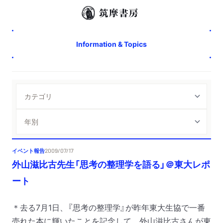
Information & Topics
イベント報告
2009/07/17
外山滋比古先生「思考の整理学を語る」＠東大レポ
ート
＊去る
7
月
1
日、『思考の整理学』が昨年東大生協で一番
売れた本に輝いたことを記念して、外山滋比古さんが東