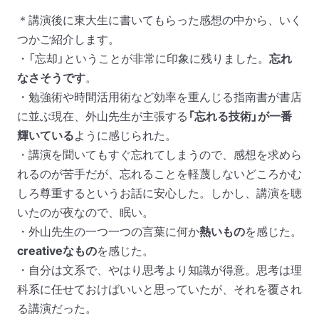
＊講演後に東大生に書いてもらった感想の中から、いく
つかご紹介します。
・「忘却」ということが非常に印象に残りました。
忘れ
なさそうです
。
・勉強術や時間活用術など効率を重んじる指南書が書店
に並ぶ現在、外山先生が主張する
「忘れる技術」が一番
輝いている
ように感じられた。
・講演を聞いてもすぐ忘れてしまうので、感想を求めら
れるのが苦手だが、忘れることを軽蔑しないどころかむ
しろ尊重するというお話に安心した。しかし、講演を聴
いたのが夜なので、眠い。
・外山先生の一つ一つの言葉に何か
熱いもの
を感じた。
creativeなもの
を感じた。
・自分は文系で、やはり思考より知識が得意。思考は理
科系に任せておけばいいと思っていたが、それを覆され
る講演だった。