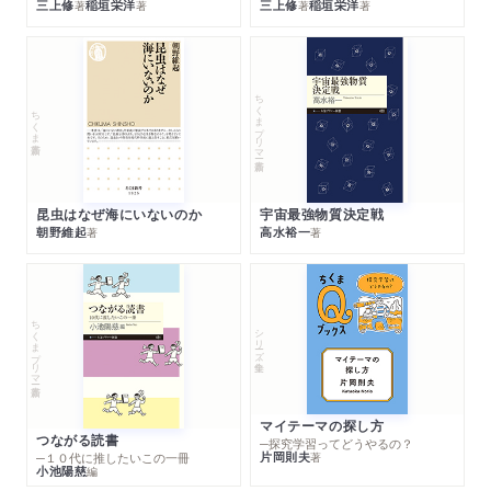
三上修
稲垣栄洋
三上修
稲垣栄洋
著
著
著
著
ちくまプリマー新書
ちくま新書
昆虫はなぜ海にいないのか
宇宙最強物質決定戦
朝野維起
高水裕一
著
著
ちくまプリマー新書
シリーズ・全集
マイテーマの探し方
つながる読書
─探究学習ってどうやるの？
片岡則夫
著
─１０代に推したいこの一冊
小池陽慈
編