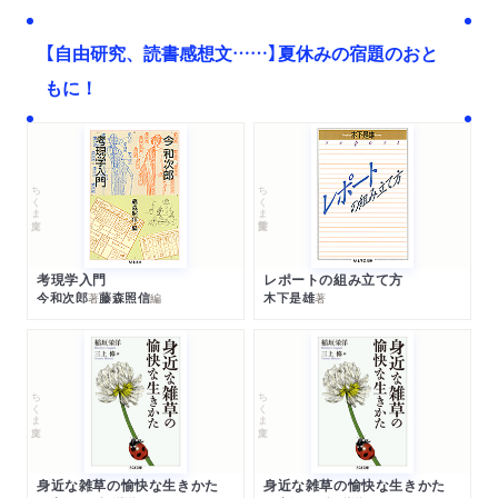
【自由研究、読書感想文……】夏休みの宿題のおと
もに！
ちくま文庫
ちくま学芸文庫
考現学入門
レポートの組み立て方
今和次郎
藤森照信
木下是雄
著
編
著
ちくま文庫
ちくま文庫
身近な雑草の愉快な生きかた
身近な雑草の愉快な生きかた