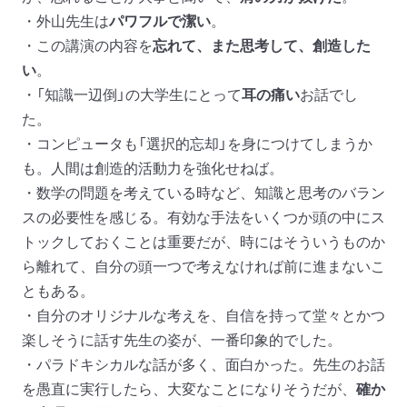
・外山先生は
パワフルで潔い
。
・この講演の内容を
忘れて、また思考して、創造した
い
。
・「知識一辺倒」の大学生にとって
耳の痛い
お話でし
た。
・コンピュータも「選択的忘却」を身につけてしまうか
も。人間は創造的活動力を強化せねば。
・数学の問題を考えている時など、知識と思考のバラン
スの必要性を感じる。有効な手法をいくつか頭の中にス
トックしておくことは重要だが、時にはそういうものか
ら離れて、自分の頭一つで考えなければ前に進まないこ
ともある。
・自分のオリジナルな考えを、自信を持って堂々とかつ
楽しそうに話す先生の姿が、一番印象的でした。
・パラドキシカルな話が多く、面白かった。先生のお話
を愚直に実行したら、大変なことになりそうだが、
確か