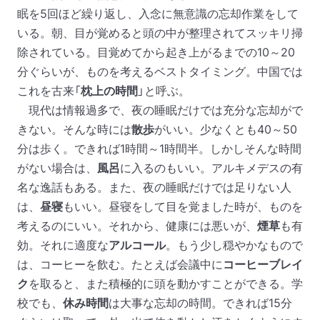
眠を
5
回ほど繰り返し、入念に無意識の忘却作業をして
いる。朝、目が覚めると頭の中が整理されてスッキリ掃
除されている。目覚めてから起き上がるまでの
10
～
20
分ぐらいが、ものを考えるベストタイミング。中国では
これを古来「
枕上の時間
」と呼ぶ。
現代は情報過多で、夜の睡眠だけでは充分な忘却がで
きない。そんな時には
散歩
がいい。少なくとも
40
～
50
分は歩く。できれば
1
時間～
1
時間半。しかしそんな時間
がない場合は、
風呂
に入るのもいい。アルキメデスの有
名な逸話もある。また、夜の睡眠だけでは足りない人
は、
昼寝
もいい。昼寝をして目を覚ました時が、ものを
考えるのにいい。それから、健康には悪いが、
煙草
も有
効。それに適度な
アルコール
。もう少し穏やかなもので
は、コーヒーを飲む。たとえば会議中に
コーヒーブレイ
ク
を取ると、また積極的に頭を動かすことができる。学
校でも、
休み時間
は大事な忘却の時間。できれば15分