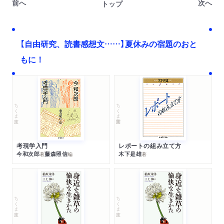
前へ
次へ
トップ
【自由研究、読書感想文……】夏休みの宿題のおと
もに！
ちくま文庫
ちくま学芸文庫
考現学入門
レポートの組み立て方
今和次郎
藤森照信
木下是雄
著
編
著
ちくま文庫
ちくま文庫