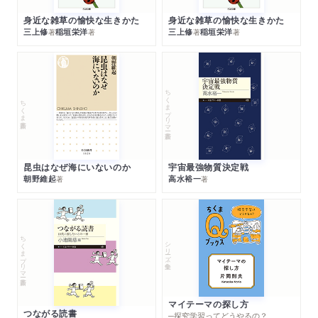
身近な雑草の愉快な生きかた
身近な雑草の愉快な生きかた
三上修
稲垣栄洋
三上修
稲垣栄洋
著
著
著
著
ちくまプリマー新書
ちくま新書
昆虫はなぜ海にいないのか
宇宙最強物質決定戦
朝野維起
高水裕一
著
著
ちくまプリマー新書
シリーズ・全集
マイテーマの探し方
つながる読書
─探究学習ってどうやるの？