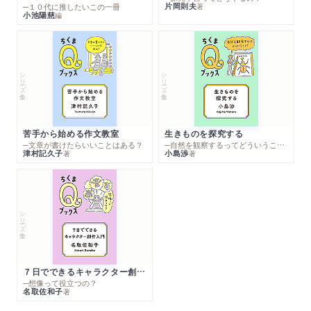
片岡則夫
著
─１０代に推したいこの一冊
小池陽慈
編
シリーズ・全集
シリーズ・全集
苦手から始める作文教室
生きものを探究する
─文章が書けたらいいことはある？
─自然を観察するってどういうこと？
津村記久子
小島渉
著
著
シリーズ・全集
７日でできるキャラクター創作入門
─想像って役立つの？
名取佐和子
著