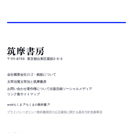
〒111-8755
東京都台東区蔵前2-5-3
会社概要
会社ロゴ・銘板について
太宰治賞
太宰治と筑摩書房
お問い合わせ
著作権について
出版目録
ソーシャルメディア
リンク集
サイトマップ
webちくま
ちくまの教科書
プライバシーポリシー
教科書採択の公正確保に関する基本方針
免責事項