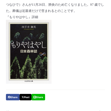
つなひで）さんが
11
月
26
日、肺炎のため亡くなりました。
97
歳でし
た。葬儀は近親者だけで営まれるとのことです。
『もりやはやし』
詳細
Share
Post
Share