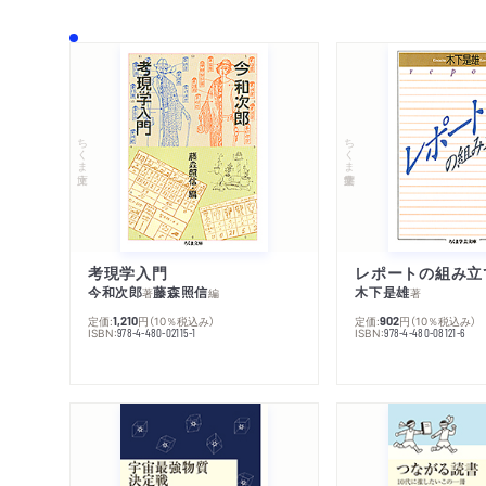
ちくま文庫
ちくま学芸文庫
考現学入門
レポートの組み立
今和次郎
藤森照信
木下是雄
著
編
著
定価:
円
（10％税込み）
定価:
円
（10％税込み）
1,210
902
ISBN:
ISBN:
978-4-480-02115-1
978-4-480-08121-6