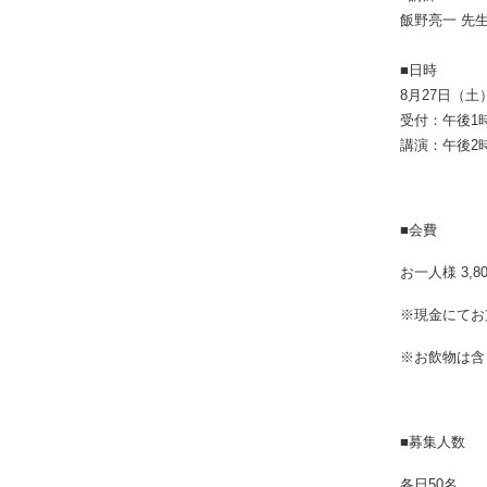
飯野亮一 先
■日時
8月27日（土
受付：午後1時
講演：午後2
■会費
お一人様 3,
※現金にてお
※お飲物は含
■募集人数
各日50名