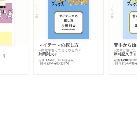
シリーズ・全集
シリーズ・全集
マイテーマの探し方
苦手から始
─探究学習ってどうやるの？
─文章が書けた
片岡則夫
津村記久子
著
著
一冊
定価:
円
（10％税込み）
定価:
円
（1
1,320
1,210
ISBN:
ISBN:
978-4-480-25117-6
978-4-480-2