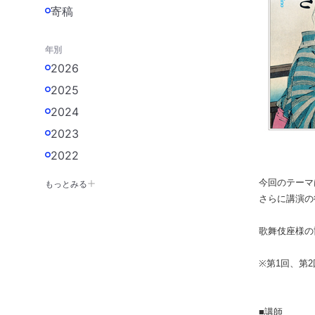
寄稿
年別
2026
2025
2024
2023
2022
もっとみる
今回のテーマ
さらに講演の
歌舞伎座様の
※第1回、第
■講師