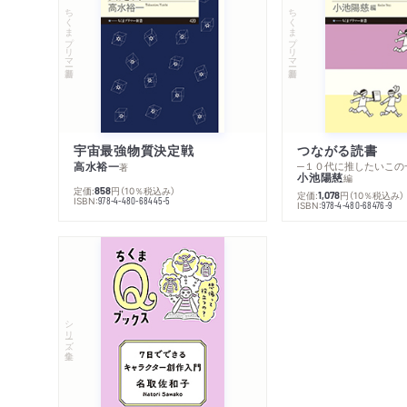
ちくまプリマー新書
ちくまプリマー新書
宇宙最強物質決定戦
つながる読書
高水裕一
─１０代に推したいこの
著
小池陽慈
編
定価:
円
（10％税込み）
858
定価:
円
（10％税込み）
1,078
ISBN:
978-4-480-68445-5
ISBN:
978-4-480-68476-9
シリーズ・全集