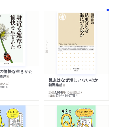
ちくま新書
の愉快な生きかた
栄洋
著
昆虫はなぜ海にいないのか
％税込み）
朝野維起
著
42819-6
定価:
円
（10％税込み）
1,056
ISBN:
978-4-480-07756-1