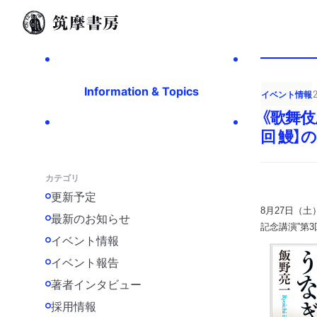
Information & Topics
イベント情報
《歌舞伎
回 鰻】
カテゴリ
更新予定
8月27日（土
最新のお知らせ
記念講演”第
イベント情報
イベント報告
著者インタビュー
採用情報