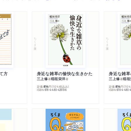
ちくま文庫
ちくま文庫
て方
身近な雑草の愉快な生きかた
身近な雑草
三上修
稲垣栄洋
三上修
稲垣
著
著
著
定価:
円
（10％税込み）
定価:
円
（10
814
814
ISBN:
ISBN:
978-4-480-42819-6
978-4-480-