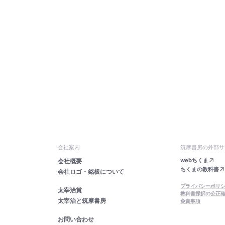
会社案内
筑摩書房の外部サ
webちくま
会社概要
ちくまの教科書
会社ロゴ・銘板について
プライバシーポリ
太宰治賞
教科書採択の公正
太宰治と筑摩書房
免責事項
お問い合わせ