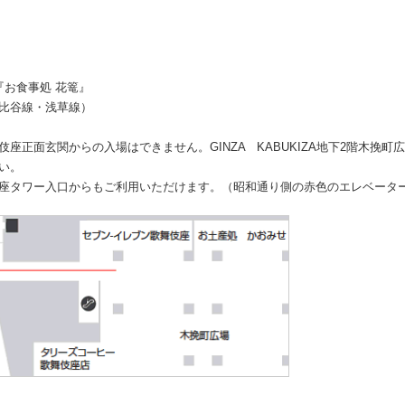
『お食事処 花篭』
比谷線・浅草線）
伎座正面玄関からの入場はできません。GINZA KABUKIZA地下2階木挽
い。
座タワー入口からもご利用いただけます。（昭和通り側の赤色のエレベータ