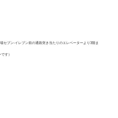
町広場セブン-イレブン前の通路突き当たりのエレベーターより3階ま
ーです）