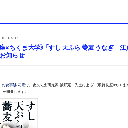
2016/07/07
座×ちくま大学》 「すし 天ぷら 蕎麦 うなぎ 
のお知らせ
）
お食事処 花篭
で、食文化史研究家 飯野亮一先生による“《歌舞伎座×ちくま
3回を開催します。