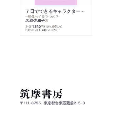
７日でできるキャラクター創作入門
─想像って役立つの？
名取佐和子
著
定価:
円
（10％税込み）
1,540
ISBN:
978-4-480-25162-6
〒111-8755
東京都台東区蔵前2-5-3