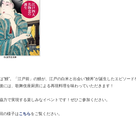
は“鰻”。「江戸前」の鰻が、江戸の白米と出会い“鰻丼”が誕生したエピソー
後には、歌舞伎座厨房による再現料理を味わっていただきます！
協力で実現する楽しみなイベントです！ぜひご参加ください。
2回の様子は
こちら
をご覧ください。