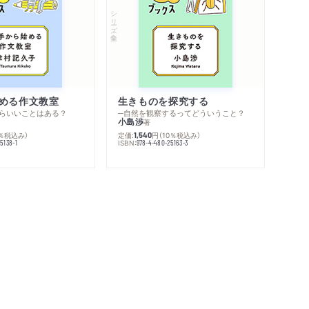
シリーズ・全集
める作文教室
生きものを探究する
らいいことはある？
─自然を観察するってどういうこと？
小島渉
著
0％税込み）
定価:
円
（10％税込み）
1,540
ISBN:
5138-1
978-4-480-25163-3