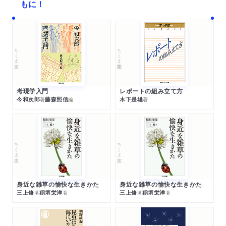
もに！
ちくま文庫
ちくま学芸文庫
考現学入門
レポートの組み立て方
今和次郎
藤森照信
木下是雄
著
編
著
ちくま文庫
ちくま文庫
身近な雑草の愉快な生きかた
身近な雑草の愉快な生きかた
三上修
稲垣栄洋
三上修
稲垣栄洋
著
著
著
著