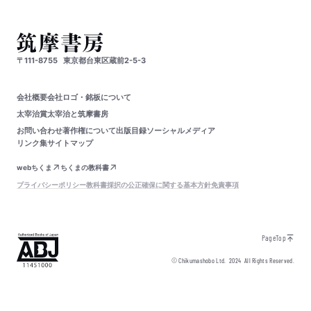
〒111-8755
東京都台東区蔵前2-5-3
会社概要
会社ロゴ・銘板について
太宰治賞
太宰治と筑摩書房
お問い合わせ
著作権について
出版目録
ソーシャルメディア
リンク集
サイトマップ
webちくま
ちくまの教科書
プライバシーポリシー
教科書採択の公正確保に関する基本方針
免責事項
PageTop
© Chikumashobo Ltd.
2024
All Rights Reserved.