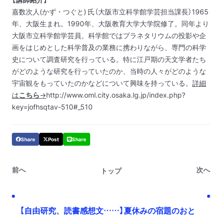
嘉数次人(かず・つぐと) 氏（大阪市立科学館学芸担当課長）
1965
年、大阪生まれ。1990年、大阪教育大学大学院修了。同年より
大阪市立科学館学芸員。
科学館ではプラネタリウムの投影や企
画をはじめとした科学普及の業務に携わりながら、専門の科学
史について調査研究を行っている。特に江戸期の天文学者たち
がどのような研究を行っていたのか、当時の人々がどのような
宇宙観をもっていたのかなどについて興味を持っている。
詳細
は
こちら
→
http://www.oml.city.osaka.lg.jp/index.php?
key=jofhsqtav-510#_510
Share
Post
Share
前へ
次へ
トップ
【自由研究、読書感想文……】夏休みの宿題のおと