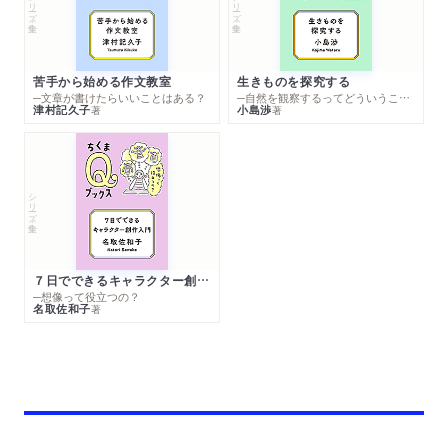
シリーズ・全集
シリーズ・全集
苦手から始める作文教室
生きものを探究する
─文章が書けたらいいことはある？
─自然を観察するってどういうこと？
津村記久子
小島渉
著
著
シリーズ・全集
７日でできるキャラクター創作入門
─想像って役立つの？
名取佐和子
著