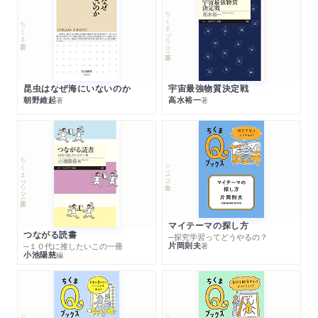
ちくまプリマー新書
ちくま新書
昆虫はなぜ海にいないのか
宇宙最強物質決定戦
朝野維起
高水裕一
著
著
ちくまプリマー新書
シリーズ・全集
マイテーマの探し方
つながる読書
─探究学習ってどうやるの？
片岡則夫
著
─１０代に推したいこの一冊
小池陽慈
編