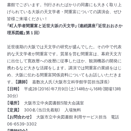
書館でございます。刊行されたばかりの同書にも大きく取り上
げられている大坂の天文学者・間重富についての講演会、ぜひ
皆様ご来場ください！
「町人学者間重富と近世大坂の天文学」（連続講座「近世おおさか
理系図鑑」第１回）
近世後期の大阪では天文学の研究が盛んでした。その中で代表
的な天文学者が間重富です。質屋を営む間重富は、幕府天文方
に出仕して寛政暦への改暦に従事したほか、観測機器の開発に
携わるなど大きな活躍をします。講演では間重富の業績をはじ
め、大阪に伝わる間重富関係資料についてもお話しいただきま
す。
【講師】
嘉数次人氏（大阪市立科学館学芸担当課長）
【日時】
平成28（2016）年7月9日（土）14時から16時（開場13時
30分）
【場所】
大阪市立中央図書館5階大会議室
【定員】
300名（当日先着順） 入場無料
【お問合わせ】
大阪市立中央図書館 利用サービス担当 電話
06-6539-3302
【講師紹介】