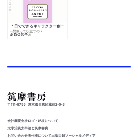
シリーズ・全集
７日でできるキャラクター創作入門
─想像って役立つの？
名取佐和子
著
〒111-8755
東京都台東区蔵前2-5-3
会社概要
会社ロゴ・銘板について
太宰治賞
太宰治と筑摩書房
お問い合わせ
著作権について
出版目録
ソーシャルメディア