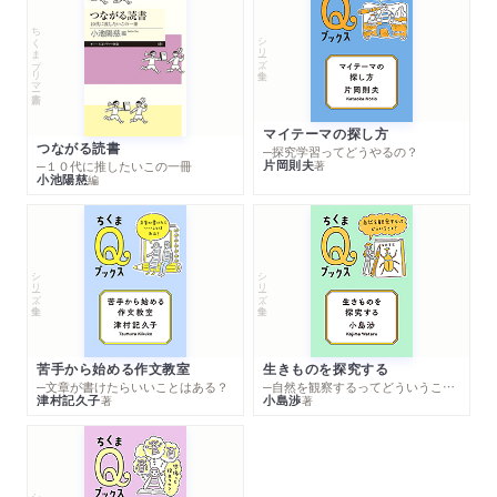
ちくまプリマー新書
シリーズ・全集
マイテーマの探し方
つながる読書
─探究学習ってどうやるの？
片岡則夫
著
─１０代に推したいこの一冊
小池陽慈
編
シリーズ・全集
シリーズ・全集
苦手から始める作文教室
生きものを探究する
─文章が書けたらいいことはある？
─自然を観察するってどういうこと？
津村記久子
小島渉
著
著