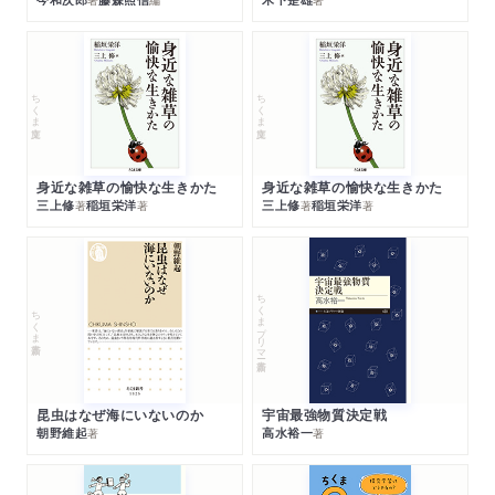
ちくま文庫
ちくま文庫
身近な雑草の愉快な生きかた
身近な雑草の愉快な生きかた
三上修
稲垣栄洋
三上修
稲垣栄洋
著
著
著
著
ちくまプリマー新書
ちくま新書
昆虫はなぜ海にいないのか
宇宙最強物質決定戦
朝野維起
高水裕一
著
著