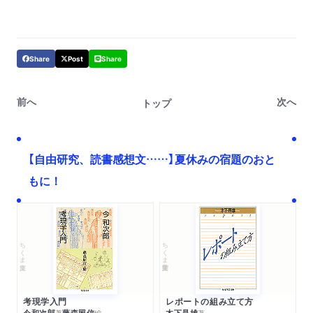
Share
Post
Share
前へ
次へ
トップ
【自由研究、読書感想文……】夏休みの宿題のおと
もに！
ちくま文庫
ちくま学芸文庫
考現学入門
レポートの組み立て方
今和次郎
藤森照信
木下是雄
著
編
著