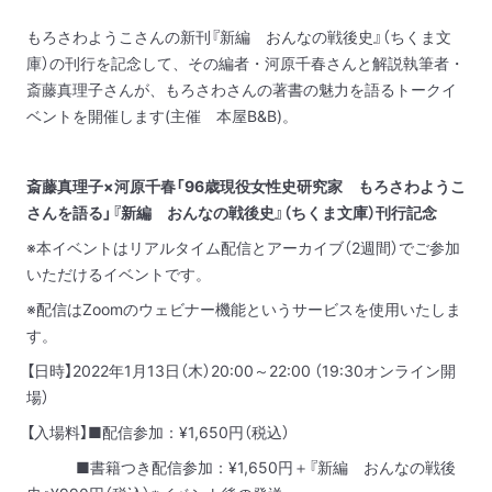
もろさわようこさんの新刊『新編 おんなの戦後史』（ちくま文
庫）の刊行を記念して、その編者・河原千春さんと解説執筆者・
斎藤真理子さんが、もろさわさんの著書の魅力を語るトークイ
ベントを開催します(主催 本屋B&B)。
斎藤真理子×河原千春「96歳現役女性史研究家 もろさわようこ
さんを語る」『新編 おんなの戦後史』（ちくま文庫）刊行記念
※本イベントはリアルタイム配信とアーカイブ（2週間）でご参加
いただけるイベントです。
※配信はZoomのウェビナー機能というサービスを使用いたしま
す。
【日時】2022年1月13日（木）20:00～22:00 （19:30オンライン開
場）
【入場料】■配信参加：¥1,650円（税込）
■書籍つき配信参加：¥1,650円＋『新編 おんなの戦後