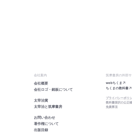
会社案内
筑摩書房の外部サ
webちくま
会社概要
ちくまの教科書
会社ロゴ・銘板について
プライバシーポリ
太宰治賞
教科書採択の公正
太宰治と筑摩書房
免責事項
お問い合わせ
著作権について
出版目録