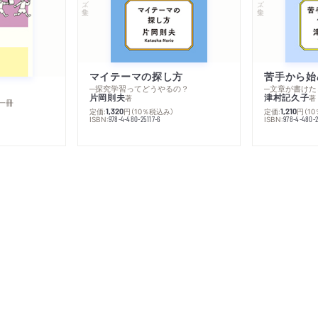
マイテーマの探し方
苦手から始
─探究学習ってどうやるの？
─文章が書けた
片岡則夫
津村記久子
著
著
一冊
定価:
円
（10％税込み）
定価:
円
（1
1,320
1,210
ISBN:
ISBN:
978-4-480-25117-6
978-4-480-2