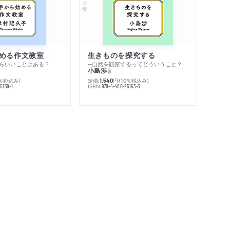
める作文教室
生きものを探究する
らいいことはある？
─自然を観察するってどういうこと？
小島渉
著
0％税込み）
定価:
円
（10％税込み）
1,540
ISBN:
5138-1
978-4-480-25163-3