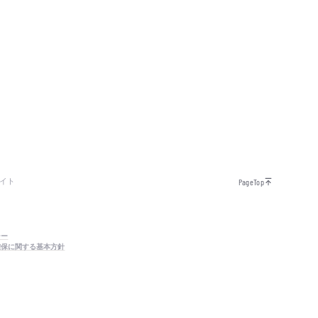
イト
PageTop
シー
確保に関する基本方針