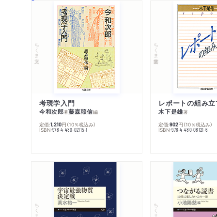
ちくま文庫
ちくま学芸文庫
考現学入門
レポートの組み立
今和次郎
藤森照信
木下是雄
著
編
著
定価:
円
（10％税込み）
定価:
円
（10％税込み）
1,210
902
ISBN:
ISBN:
978-4-480-02115-1
978-4-480-08121-6
ちくまプリマー新書
ちくまプリマー新書