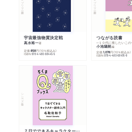
宇宙最強物質決定戦
つながる読書
高水裕一
─１０代に推したいこの
著
小池陽慈
編
定価:
円
（10％税込み）
858
定価:
円
（10％税込み）
1,078
ISBN:
978-4-480-68445-5
ISBN:
978-4-480-68476-9
シリーズ・全集
７日でできるキャラクター創作入門