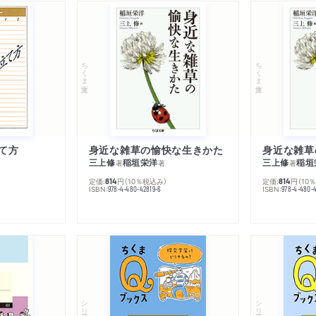
ちくま文庫
ちくま文庫
て方
身近な雑草の愉快な生きかた
身近な雑草
三上修
稲垣栄洋
三上修
稲垣
著
著
著
定価:
円
（10％税込み）
定価:
円
（10
814
814
ISBN:
ISBN:
978-4-480-42819-6
978-4-480-
シリーズ・全集
シリーズ・全集