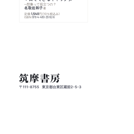
─想像って役立つの？
名取佐和子
著
定価:
円
（10％税込み）
1,540
ISBN:
978-4-480-25162-6
〒111-8755
東京都台東区蔵前2-5-3