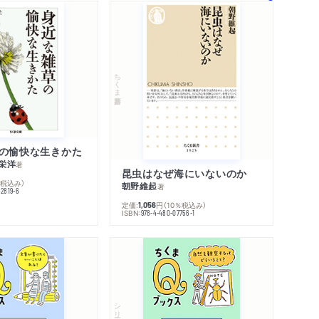
ちくま新書
の愉快な生きかた
栄洋
著
昆虫はなぜ海にいないのか
％税込み）
朝野維起
著
42819-6
定価:
円
（10％税込み）
1,056
ISBN:
978-4-480-07756-1
シリーズ・全集