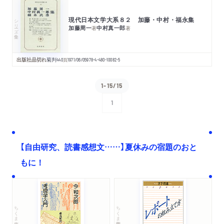
現代日本文学大系８２ 加藤・中村・福永集
シリーズ・全集
加藤周一
中村真一郎
著
著
出版社品切れ
菊判
440
頁
1971/06/05
978-4-480-10082-5
1-15/15
1
次へ
【自由研究、読書感想文……】夏休みの宿題のおと
もに！
ちくま文庫
ちくま学芸文庫