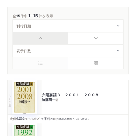
1
15
─
全
15
件中
件を表示
夕陽妄語３ ２００１－２００８
ちくま文庫
加藤周一
著
定価:
1,320
円
（10％税込）
文庫判
448
頁
2016/04/06
978-4-480-43340-4