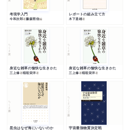
考現学入門
レポートの組み立て方
今和次郎
藤森照信
木下是雄
著
編
著
ちくま文庫
ちくま文庫
身近な雑草の愉快な生きかた
身近な雑草の愉快な生きかた
三上修
稲垣栄洋
三上修
稲垣栄洋
著
著
著
著
ちくまプリマー新書
ちくま新書
昆虫はなぜ海にいないのか
宇宙最強物質決定戦