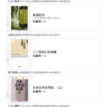
定価:
1,540
円
（10％税込）
文庫判
448
頁
2009/08/10
978-4-480-09238-0
高原好日
ちくま文庫
─２０世紀の思い出から
加藤周一
著
出版社品切れ
文庫判
256
頁
2009/02/10
978-4-480-42531-7
二〇世紀の自画像
ちくま新書
加藤周一
著
電子書籍のみ
新書判
272
頁
2005/09/05
978-4-480-06257-4
日本文学史序説 （上）
ちくま学芸文庫
加藤周一
著
定価:
1,650
円
（10％税込）
文庫判
560
頁
1999/04/08
978-4-480-08487-3