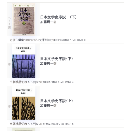
日本文学史序説 （下）
ちくま学芸文庫
加藤周一
著
定価:
1,650
円
（10％税込）
文庫判
592
頁
1999/04/08
978-4-480-08488-0
日本文学史序説（下）
加藤周一
著
出版社品切れ
Ａ５判
522
頁
1980/04/10
978-4-480-82072-3
日本文学史序説（上）
加藤周一
著
出版社品切れ
Ａ５判
324
頁
1975/02/28
978-4-480-82071-6