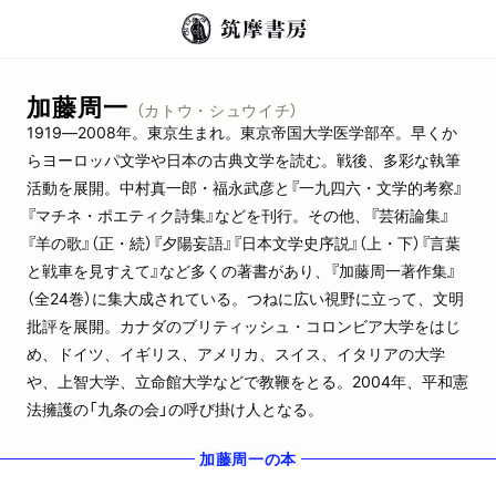
加藤周一
（カトウ・シュウイチ）
1919―2008年。東京生まれ。東京帝国大学医学部卒。早くか
らヨーロッパ文学や日本の古典文学を読む。戦後、多彩な執筆
活動を展開。中村真一郎・福永武彦と『一九四六・文学的考察』
『マチネ・ポエティク詩集』などを刊行。その他、『芸術論集』
『羊の歌』（正・続）『夕陽妄語』『日本文学史序説』（上・下）『言葉
と戦車を見すえて』など多くの著書があり、『加藤周一著作集』
（全24巻）に集大成されている。つねに広い視野に立って、文明
批評を展開。カナダのブリティッシュ・コロンビア大学をはじ
め、ドイツ、イギリス、アメリカ、スイス、イタリアの大学
や、上智大学、立命館大学などで教鞭をとる。2004年、平和憲
法擁護の「九条の会」の呼び掛け人となる。
加藤周一
の本