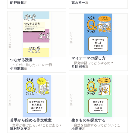
朝野維起
高水裕一
著
著
ちくまプリマー新書
シリーズ・全集
マイテーマの探し方
つながる読書
─探究学習ってどうやるの？
─１０代に推したいこの一冊
片岡則夫
著
小池陽慈
編
シリーズ・全集
シリーズ・全集
苦手から始める作文教室
生きものを探究する
─文章が書けたらいいことはある？
─自然を観察するってどういうこと？
津村記久子
小島渉
著
著