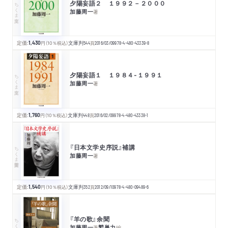
夕陽妄語２ １９９２－２０００
ちくま文庫
加藤周一
著
定価:
1,430
円
（10％税込）
文庫判
544
頁
2016/03/09
978-4-480-43339-8
夕陽妄語１ １９８４‐１９９１
ちくま文庫
加藤周一
著
定価:
1,760
円
（10％税込）
文庫判
448
頁
2016/02/09
978-4-480-43338-1
『日本文学史序説』補講
ちくま学芸文庫
加藤周一
著
定価:
1,540
円
（10％税込）
文庫判
352
頁
2012/09/10
978-4-480-09489-6
『羊の歌』余聞
ちくま文庫
加藤周一
鷲巣力
著
編