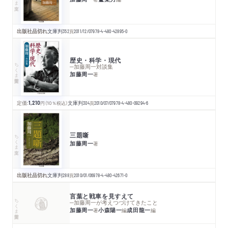
出版社品切れ
文庫判
352
頁
2011/12/07
978-4-480-42895-0
歴史・科学・現代
ちくま学芸文庫
─加藤周一対談集
加藤周一
著
定価:
1,210
円
（10％税込）
文庫判
304
頁
2010/07/07
978-4-480-09294-6
三題噺
ちくま文庫
加藤周一
著
出版社品切れ
文庫判
288
頁
2010/01/06
978-4-480-42671-0
言葉と戦車を見すえて
ちくま学芸文庫
─加藤周一が考えつづけてきたこと
加藤周一
小森陽一
成田龍一
著
編
編