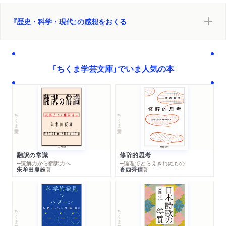
『歴史・科学・現代』の感想をおくる
「ちくま学芸文庫」でいま人気の本
ちくま学芸文庫
ちくま学芸文庫
翻訳の常識
修辞的思考
─読解力から翻訳力へ
─論理でとらえきれぬもの
朱牟田夏雄
香西秀信
著
著
ちくま学芸文庫
ちくま学芸文庫