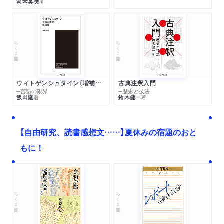
河本英夫
著
ちくま学芸文庫
ちくま学芸文庫
ウィトゲンシュタイン〔増補新版〕
古典注釈入門
─言語の限界
─歴史と技法
飯田隆
鈴木健一
著
著
【自由研究、読書感想文……】夏休みの宿題のおと
もに！
ちくま文庫
ちくま学芸文庫