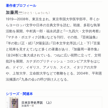
加藤周一）
著作者プロフィール
西欧と日本（Ｊ＝Ｐ・サルトル
加藤周一
（ かとう・しゅういち ）
白井浩司
1919―2008年。東京生まれ。東京帝国大学医学部卒。早くか
加藤周一）
らヨーロッパ文学や日本の古典文学を読む。戦後、多彩な執筆
東西文明の接触と相克（西嶋定生
活動を展開。中村真一郎・福永武彦と『一九四六・文学的考察』
加藤周一）
『マチネ・ポエティク詩集』などを刊行。その他、『芸術論集』
解説 対談集の愉悦―対談集を編むことと読むこと
『羊の歌』（正・続）『夕陽妄語』『日本文学史序説』（上・下）『言葉
と戦車を見すえて』など多くの著書があり、『加藤周一著作集』
（全24巻）に集大成されている。つねに広い視野に立って、文明
批評を展開。カナダのブリティッシュ・コロンビア大学をはじ
め、ドイツ、イギリス、アメリカ、スイス、イタリアの大学
や、上智大学、立命館大学などで教鞭をとる。2004年、平和憲
法擁護の「九条の会」の呼び掛け人となる。
シリーズ・関連本
ちくま学芸文庫
日本文学史序説 （上）
加藤周一
著