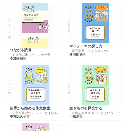
ちくまプリマー新書
シリーズ・全集
マイテーマの探し方
つながる読書
─探究学習ってどうやるの？
片岡則夫
著
─１０代に推したいこの一冊
小池陽慈
編
シリーズ・全集
シリーズ・全集
苦手から始める作文教室
生きものを探究する
─文章が書けたらいいことはある？
─自然を観察するってどういうこと？
津村記久子
小島渉
著
著