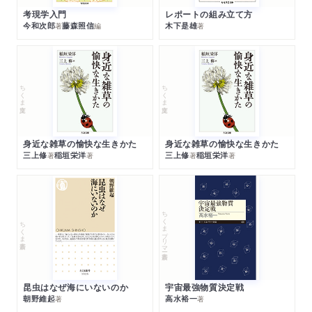
考現学入門
レポートの組み立て方
今和次郎
藤森照信
木下是雄
著
編
著
ちくま文庫
ちくま文庫
身近な雑草の愉快な生きかた
身近な雑草の愉快な生きかた
三上修
稲垣栄洋
三上修
稲垣栄洋
著
著
著
著
ちくまプリマー新書
ちくま新書
昆虫はなぜ海にいないのか
宇宙最強物質決定戦
朝野維起
高水裕一
著
著