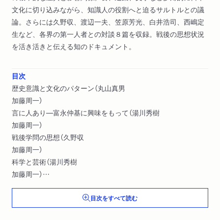
文化に切り込みながら、知識人の役割へと迫るサルトルとの議
論。さらには久野収、渡辺一夫、笠原芳光、白井浩司、西嶋定
生など、各界の第一人者との対談８篇を収録。戦後の思想状況
を活き活きと伝える知のドキュメント。
目次
歴史意識と文化のパターン（丸山真男
加藤周一）
言に人あり―富永仲基に興味をもって（湯川秀樹
加藤周一）
戦後学問の思想（久野収
加藤周一）
科学と芸術（湯川秀樹
加藤周一）
諷刺文学とユートピヤ（渡辺一夫
目次をすべて読む
加藤周一）
絶対主義と闘う相対主義（笠原芳光