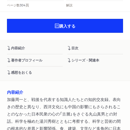
頁
ページ数
解説
304
購入する
内容紹介
目次
著作者プロフィール
シリーズ・関連本
感想をおくる
内容紹介
加藤周一と、戦後を代表する知識人たちとの知的交友録。表向
きの歴史と異なり、西洋文化にも中国の影響にもさらされるこ
とのなかった日本民衆の心の「古層」をさぐる丸山真男との対
話。科学を極めた湯川秀樹とともに考察する、科学と芸術の間
の根本的な差異と影響関係。食、建築、文学など多角的に日本