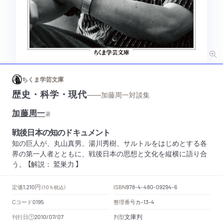
ちくま学芸文庫
歴史・科学・現代
——加藤周一対談集
加藤周一
著
戦後日本の知のドキュメント
知の巨人が、丸山真男、湯川秀樹、サルトルをはじめとする各
界の第一人者とともに、戦後日本の思想と文化を縦横に語り合
う。 【解説： 鷲巣力 】
円
定価
ISBN
1,210
（10％税込）
978-4-480-09294-6
Cコード
整理番号
カ
0195
-13-4
文庫判
刊行日
判型
2010/07/07