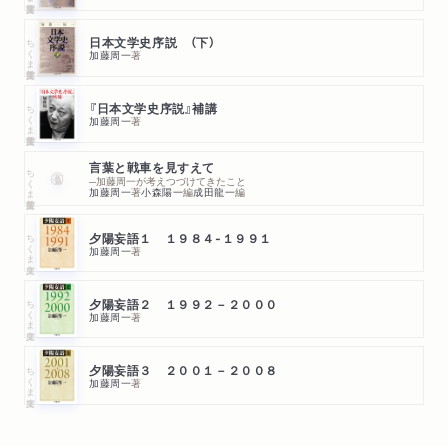
ちくま学芸文庫
日本文学史序説 （下）
加藤周一
著
ちくま学芸文庫
『日本文学史序説』補講
加藤周一
著
言葉と戦車を見すえて
ちくま学芸文庫
─加藤周一が考えつづけてきたこと
加藤周一
著
小森陽一
編
成田龍一
編
ちくま文庫
夕陽妄語１ １９８４‐１９９１
加藤周一
著
ちくま文庫
夕陽妄語２ １９９２－２０００
加藤周一
著
ちくま文庫
夕陽妄語３ ２００１－２００８
加藤周一
著