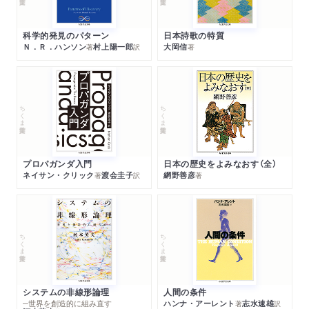
科学的発見のパターン
日本詩歌の特質
Ｎ．Ｒ．ハンソン
村上陽一郎
大岡信
著
訳
著
ちくま学芸文庫
ちくま学芸文庫
プロパガンダ入門
日本の歴史をよみなおす（全）
ネイサン・クリック
渡会圭子
網野善彦
著
訳
著
ちくま学芸文庫
ちくま学芸文庫
システムの非線形論理
人間の条件
─世界を創造的に組み直す
ハンナ・アーレント
志水速雄
著
訳