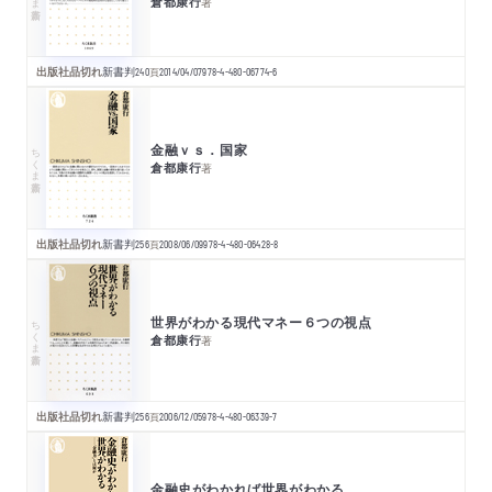
倉都康行
著
出版社品切れ
新書判
240
頁
2014/04/07
978-4-480-06774-6
金融ｖｓ．国家
ちくま新書
倉都康行
著
出版社品切れ
新書判
256
頁
2008/06/09
978-4-480-06428-8
世界がわかる現代マネー６つの視点
ちくま新書
倉都康行
著
出版社品切れ
新書判
256
頁
2006/12/05
978-4-480-06339-7
金融史がわかれば世界がわかる