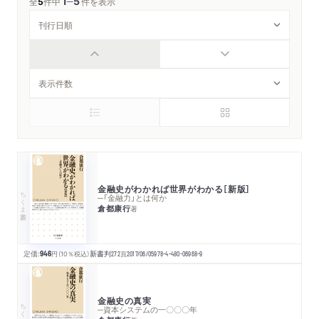
1
5
─
全
5
件中
件を表示
金融史がわかれば世界がわかる［新版］
ちくま新書
─「金融力」とは何か
倉都康行
著
定価:
946
円
（10％税込）
新書判
272
頁
2017/06/05
978-4-480-06968-9
金融史の真実
ちくま新書
─資本システムの一〇〇〇年