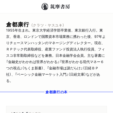
倉都康行
（クラツ・ヤスユキ）
1955年生まれ。東京大学経済学部卒業後、東京銀行入行。東
京、香港、ロンドンで国際資本市場業務に携わった後、97年よ
りチェースマンハッタンのマネージングディレクター。現在、
ＲＰテック代表取締役、産業ファンド投資法人執行役員、フィ
スコ非常勤取締役などを兼務。日本金融学会会員。主な著書に
『金融史がわかれば世界がわかる』『世界がわかる現代マネー６
つの視点』（ちくま新書）、『金融市場は謎だらけ』（日経ＢＰ
社）、『ベーシック金融マーケット入門』（日経文庫）などがあ
る。
倉都康行
の本