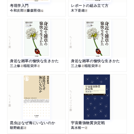
考現学入門
レポートの組み立て方
今和次郎
藤森照信
木下是雄
著
編
著
ちくま文庫
ちくま文庫
身近な雑草の愉快な生きかた
身近な雑草の愉快な生きかた
三上修
稲垣栄洋
三上修
稲垣栄洋
著
著
著
著
ちくまプリマー新書
ちくま新書
昆虫はなぜ海にいないのか
宇宙最強物質決定戦
朝野維起
高水裕一
著
著