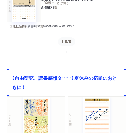
ちくま新書
─「金融力」とは何か
倉都康行
著
出版社品切れ
新書判
240
頁
2005/01/05
978-4-480-06216-1
1-5/5
1
次へ
【自由研究、読書感想文……】夏休みの宿題のおと
もに！
ちくま文庫
ちくま学芸文庫