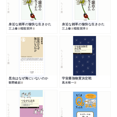
ちくま文庫
ちくま文庫
身近な雑草の愉快な生きかた
身近な雑草の愉快な生きかた
三上修
稲垣栄洋
三上修
稲垣栄洋
著
著
著
著
ちくまプリマー新書
ちくま新書
昆虫はなぜ海にいないのか
宇宙最強物質決定戦
朝野維起
高水裕一
著
著
ちくまプリマー新書
シリーズ・全集