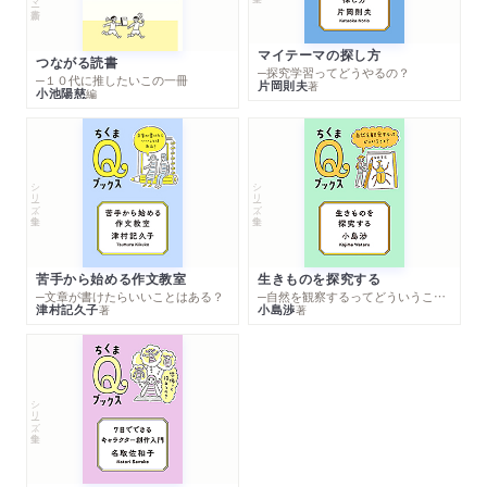
マイテーマの探し方
つながる読書
─探究学習ってどうやるの？
─１０代に推したいこの一冊
片岡則夫
著
小池陽慈
編
シリーズ・全集
シリーズ・全集
苦手から始める作文教室
生きものを探究する
─文章が書けたらいいことはある？
─自然を観察するってどういうこと？
津村記久子
小島渉
著
著
シリーズ・全集