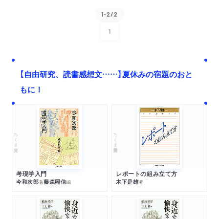
1-2/2
1
次へ
【自由研究、読書感想文……】夏休みの宿題のおと
もに！
ちくま文庫
ちくま学芸文庫
考現学入門
レポートの組み立て方
今和次郎
藤森照信
木下是雄
著
編
著