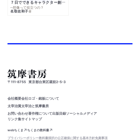
７日でできるキャラクター創作入門
─想像って役立つの？
名取佐和子
著
〒111-8755
東京都台東区蔵前2-5-3
会社概要
会社ロゴ・銘板について
太宰治賞
太宰治と筑摩書房
お問い合わせ
著作権について
出版目録
ソーシャルメディア
リンク集
サイトマップ
webちくま
ちくまの教科書
プライバシーポリシー
教科書採択の公正確保に関する基本方針
免責事項