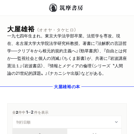
大屋雄裕
（オオヤ・タケヒロ）
一九七四年生まれ。東京大学法学部卒業。法哲学を専攻。現
在、名古屋大学大学院法学研究科教授。著書に『法解釈の言語哲
学──クリプキから根元的規約主義へ』（勁草書房）、『自由とは何
か──監視社会と個人の消滅』（ちくま新書）が、共著に『岩波講座
憲法１』（岩波書店）、『情報とメディアの倫理（シリーズ〝人間
論の21世紀的課題〟』（ナカニシヤ出版）などがある。
大屋雄裕
の本
1
2
─
全
2
件中
件を表示