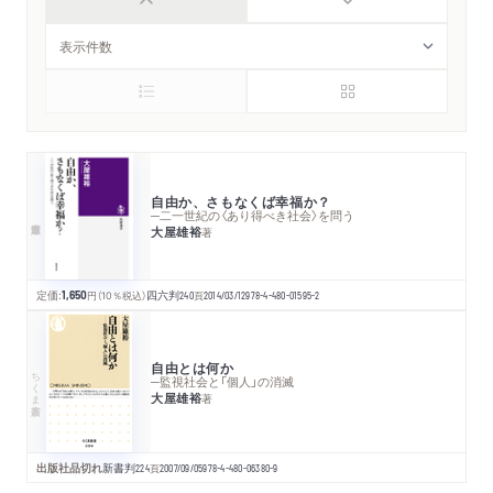
自由か、さもなくば幸福か？
─二一世紀の〈あり得べき社会〉を問う
大屋雄裕
著
定価:
1,650
円
（10％税込）
四六判
240
頁
2014/03/12
978-4-480-01595-2
自由とは何か
ちくま新書
─監視社会と「個人」の消滅
大屋雄裕
著
出版社品切れ
新書判
224
頁
2007/09/05
978-4-480-06380-9