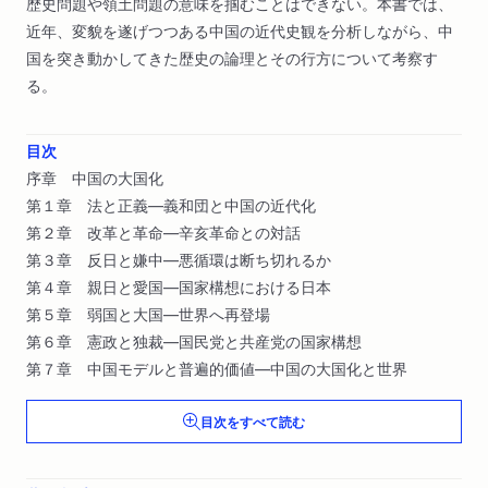
歴史問題や領土問題の意味を掴むことはできない。本書では、
近年、変貌を遂げつつある中国の近代史観を分析しながら、中
国を突き動かしてきた歴史の論理とその行方について考察す
る。
目次
序章 中国の大国化
第１章 法と正義―義和団と中国の近代化
第２章 改革と革命―辛亥革命との対話
第３章 反日と嫌中―悪循環は断ち切れるか
第４章 親日と愛国―国家構想における日本
第５章 弱国と大国―世界へ再登場
第６章 憲政と独裁―国民党と共産党の国家構想
第７章 中国モデルと普遍的価値―中国の大国化と世界
目次をすべて読む