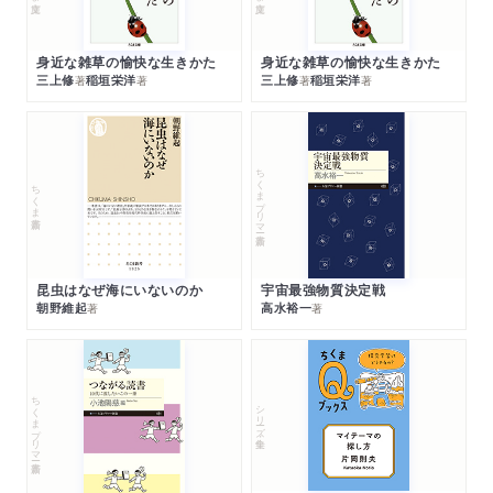
身近な雑草の愉快な生きかた
身近な雑草の愉快な生きかた
三上修
稲垣栄洋
三上修
稲垣栄洋
著
著
著
著
ちくまプリマー新書
ちくま新書
昆虫はなぜ海にいないのか
宇宙最強物質決定戦
朝野維起
高水裕一
著
著
ちくまプリマー新書
シリーズ・全集