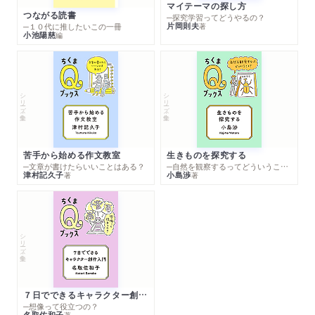
マイテーマの探し方
つながる読書
─探究学習ってどうやるの？
片岡則夫
著
─１０代に推したいこの一冊
小池陽慈
編
シリーズ・全集
シリーズ・全集
苦手から始める作文教室
生きものを探究する
─文章が書けたらいいことはある？
─自然を観察するってどういうこと？
津村記久子
小島渉
著
著
シリーズ・全集
７日でできるキャラクター創作入門
─想像って役立つの？
名取佐和子
著