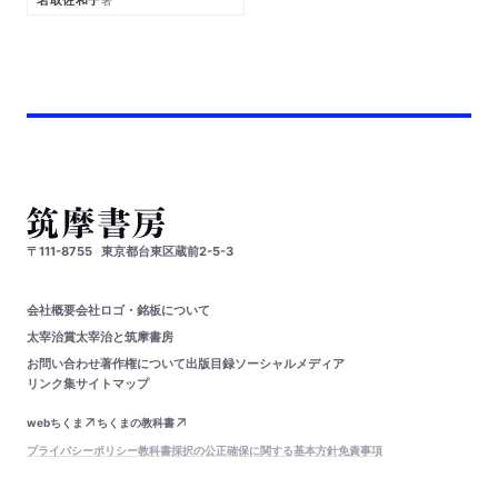
〒111-8755
東京都台東区蔵前2-5-3
会社概要
会社ロゴ・銘板について
太宰治賞
太宰治と筑摩書房
お問い合わせ
著作権について
出版目録
ソーシャルメディア
リンク集
サイトマップ
webちくま
ちくまの教科書
プライバシーポリシー
教科書採択の公正確保に関する基本方針
免責事項