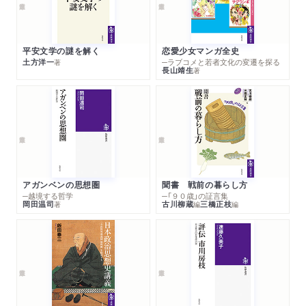
平安文学の謎を解く
恋愛少女マンガ全史
土方洋一
─ラブコメと若者文化の変遷を探る
著
長山靖生
著
アガンベンの思想圏
聞書 戦前の暮らし方
─越境する哲学
─「９０歳」の証言集
岡田温司
古川柳蔵
三橋正枝
著
編
編