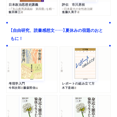
日本政治思想史講義
評伝 市川房枝
─『丸山眞男講義録 第四冊』を精読する
─日本最大の女性政治家
飯田泰三
進藤久美子
著
著
【自由研究、読書感想文……】夏休みの宿題のおと
もに！
ちくま文庫
ちくま学芸文庫
考現学入門
レポートの組み立て方
今和次郎
藤森照信
木下是雄
著
編
著
ちくま文庫
ちくま文庫