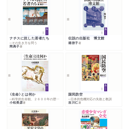
ナチスに抗した若者たち
伝説の出版社 博文館
─その生き方を問う
堀啓子
著
岡典子
著
〈生命〉とは何か
国民防空
─科学的生命観、２６００年の歴史とその超克
─日本的危機対応の失敗と教訓
小松美彦
吉川仁
著
著