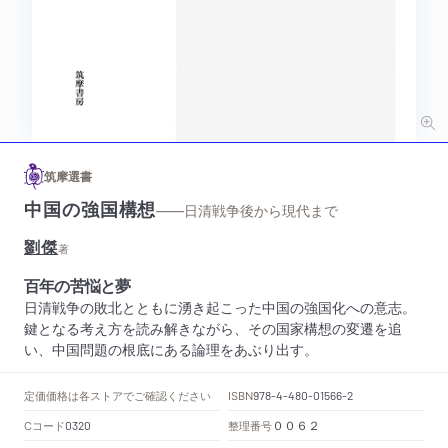
筑摩選書
中国の強国構想
——日清戦争後から現代まで
劉傑
著
百年の苦悩と夢
日清戦争の敗北とともに湧き起こった中国の強国化への意志。
鍵となる考え方を読み解きながら、その国家構想の変遷を追
い、中国問題の根底にある論理をあぶり出す。
定価
価格は各ストアでご確認ください
ISBN
978-4-480-01566-2
Cコード
整理番号
0320
００６２