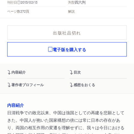
四六判
刊行日
判型
2013/02/13
頁
ページ数
解説
272
出版社品切れ
電子版を購入する
内容紹介
目次
著作者プロフィール
感想をおくる
内容紹介
日清戦争での敗北以来、中国は強国としての再建を悲願として
きた。中国人が抱いた国家構想の傍には常に日本の存在があ
り、両国の相互作用の変遷を理解せずに、我々は今日における