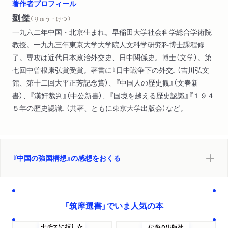
著作者プロフィール
劉傑
（ りゅう・けつ ）
一九六二年中国・北京生まれ。早稲田大学社会科学総合学術院
教授。一九九三年東京大学大学院人文科学研究科博士課程修
了。専攻は近代日本政治外交史、日中関係史。博士（文学）。第
七回中曽根康弘賞受賞。著書に『日中戦争下の外交』（吉川弘文
館、第十二回大平正芳記念賞）、『中国人の歴史観』（文春新
書）、『漢奸裁判』（中公新書）、『国境を越える歴史認識』『１９４
５年の歴史認識』（共著、ともに東京大学出版会）など。
『中国の強国構想』の感想をおくる
「筑摩選書」でいま人気の本