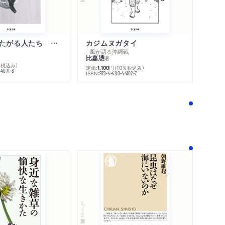
不幸になりたがる人たち 増補新版
カジムヌガタイ
─風が語る沖縄戦
比嘉慂
著
％税込み）
定価:
円
（10％税込み）
1,100
44071-6
ISBN:
978-4-480-44102-7
！
ちくま新書