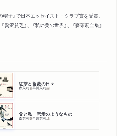
父の帽子』で日本エッセイスト・クラブ賞を受賞、
、『贅沢貧乏』、『私の美の世界』、『森茉莉全集』
ふだんのシチューで
紅茶と薔薇の日々
森茉莉
早川茉莉
著
編
ー長く続く気紛れ書き
父と私 恋愛のようなもの
森茉莉
早川茉莉
著
編