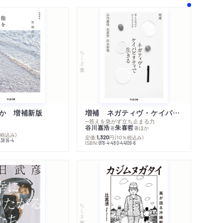
著作者プロフィール
シリーズ・関連本
感想をおくる
ちくま文庫
か 増補新版
増補 ネガティヴ・ケイパビリティで生きる
─答えを急がず立ち止まる力
谷川嘉浩
朱喜哲
著
著
ほか
％税込み）
定価:
円
（10％税込み）
1,320
43816-4
ISBN:
978-4-480-44109-6
もの／食いしん棒
ちくま文庫