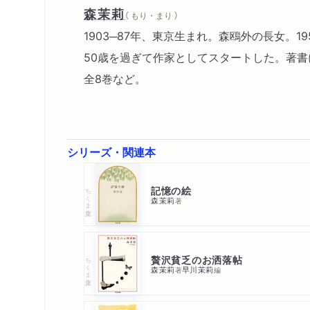
森茉莉
（ もり・まり ）
1903─87年、東京生まれ。森鴎外の長女
50歳を過ぎて作家としてスタートした。著書に
全8巻など。
シリーズ・関連本
記憶の絵
ちくま文庫
森茉莉
著
贅沢貧乏のお洒落帖
ちくま文庫
森茉莉
早川茉莉
著
編