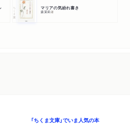
ル
マリアの気紛れ書き
ちくま文庫
■味の記憶
森茉莉
著
ロココの夢ー「十八世紀フ
「巴里」とたべものの話
こしかたの酒
葡萄酒
「R」の季節のはじめ
婚家の食卓
子供の時の果物
鴎外の好きなたべもの
江戸っ子料理と独逸料理
■私のメニュウ
私のメニュウ
「ちくま文庫」でいま人気の本
春の野菜