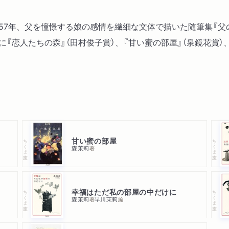
シュウ・ア・ラ・クレェム
卵の料理と私
。1957年、父を憧憬する娘の感情を繊細な文体で描いた随筆集『
食い道楽
『恋人たちの森』（田村俊子賞）、『甘い蜜の部屋』（泉鏡花賞）
私の道楽
最後の晩餐
私と年の暮れー料理作らず
京都・お正月
■茉莉流 風流
甘い蜜の部屋
ちくま文庫
ちくま文庫
森茉莉
著
三つの嗜好品
エロティシズムと魔と薔薇
果てのない道で思ったこと
幸福はただ私の部屋の中だけに
ちくま文庫
ちくま文庫
二人の悪妻
森茉莉
早川茉莉
著
編
ウォッカ