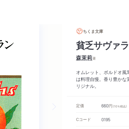
ちくま文庫
貧乏サヴァ
森茉莉
著
オムレット、ボルドオ風
は料理自慢。香り豊かな
リジナル。
定価
660
円
（10％税込）
Next slide
Cコード
0195