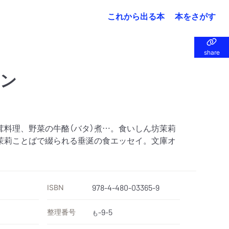
これから出る本
本をさがす
share
share
ラン
茸料理、野菜の牛酪（バタ）煮…。食いしん坊茉莉
茉莉ことばで綴られる垂涎の食エッセイ。文庫オ
ISBN
978-4-480-03365-9
整理番号
-9-5
も