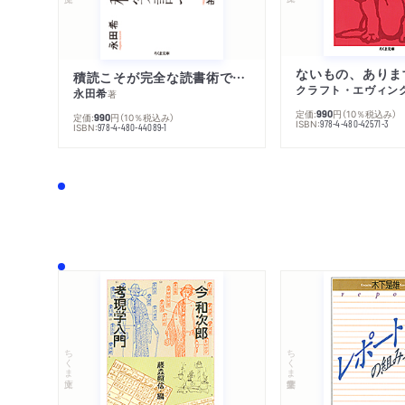
ないもの、ありま
積読こそが完全な読書術である
クラフト・エヴィン
永田希
著
定価:
円
（10％税込み）
990
定価:
円
（10％税込み）
990
ISBN:
978-4-480-42571-3
ISBN:
978-4-480-44089-1
ちくま文庫
ちくま学芸文庫