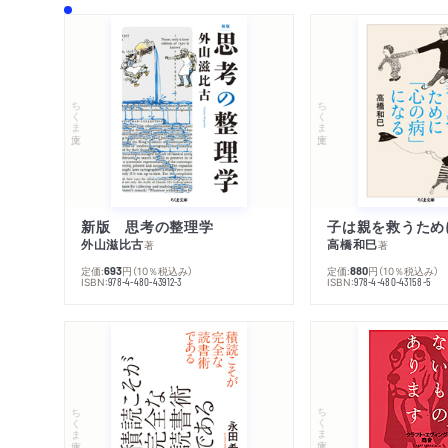
ちくま文庫
ちくま文庫
新版 思考の整理学
外山滋比古
高橋和巳
著
著
定価:
円
（10％税込み）
定価:
円
（10％税込み）
693
880
ISBN:
ISBN:
978-4-480-43912-3
978-4-480-43158-5
ちくま文庫
ちくま文庫