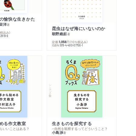
の愉快な生きかた
栄洋
著
昆虫はなぜ海にいないのか
％税込み）
朝野維起
著
42819-6
定価:
円
（10％税込み）
1,056
ISBN:
978-4-480-07756-1
シリーズ・全集
める作文教室
生きものを探究する
らいいことはある？
─自然を観察するってどういうこと？
小島渉
著