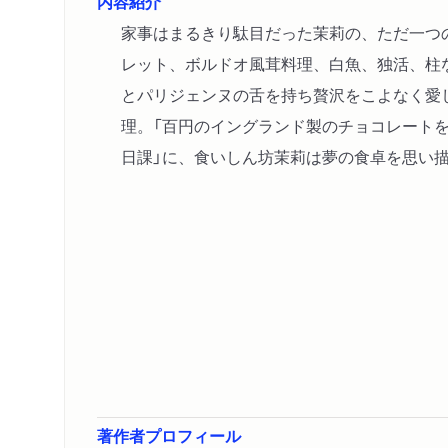
内容紹介
家事はまるきり駄目だった茉莉の、ただ一つ
レット、ボルドオ風茸料理、白魚、独活、柱
とパリジェンヌの舌を持ち贅沢をこよなく愛
理。「百円のイングランド製のチョコレート
日課」に、食いしん坊茉莉は夢の食卓を思い
著作者プロフィール