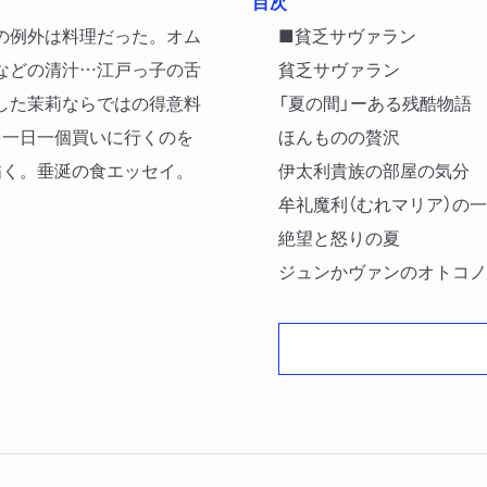
目次
の例外は料理だった。オム
■貧乏サヴァラン
などの清汁…江戸っ子の舌
貧乏サヴァラン
した茉莉ならではの得意料
「夏の間」ーある残酷物語
を一日一個買いに行くのを
ほんものの贅沢
描く。垂涎の食エッセイ。
伊太利貴族の部屋の気分
牟礼魔利（むれマリア）の
絶望と怒りの夏
ジュンかヴァンのオトコノ
楽しむ人
■食い道楽
好きなもの
お菓子の話
ビスケット