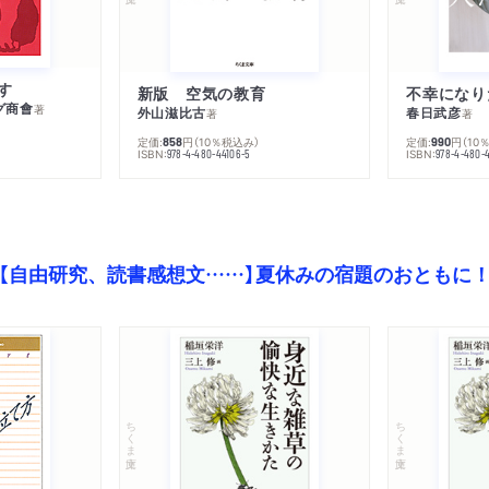
す
新版 空気の教育
グ商會
著
外山滋比古
春日武彦
著
著
定価:
円
（10％税込み）
定価:
円
（10
858
990
ISBN:
ISBN:
978-4-480-44106-5
978-4-480-
【自由研究、読書感想文……】夏休みの宿題のおともに
ちくま文庫
ちくま文庫