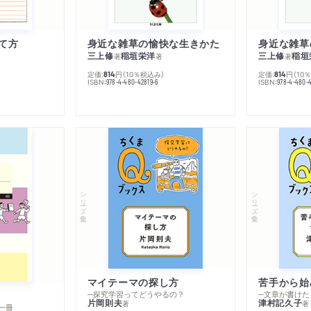
て方
身近な雑草の愉快な生きかた
身近な雑草
三上修
稲垣栄洋
三上修
稲垣
著
著
著
定価:
円
（10％税込み）
定価:
円
（10
814
814
ISBN:
ISBN:
978-4-480-42819-6
978-4-480-
シリーズ・全集
シリーズ・全集
マイテーマの探し方
苦手から始
─探究学習ってどうやるの？
─文章が書けた
片岡則夫
津村記久子
著
著
一冊