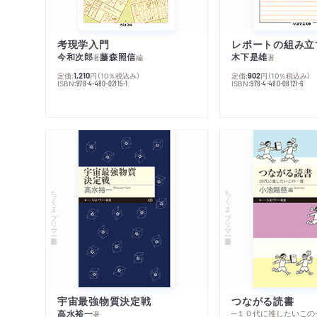
考現学入門
レポートの組み立
今和次郎
藤森照信
木下是雄
著
編
著
定価:
円
（10％税込み）
定価:
円
（10％税込み）
1,210
902
ISBN:
ISBN:
978-4-480-02115-1
978-4-480-08121-6
ちくまプリマー新書
ちくまプリマー新書
宇宙最強物質決定戦
つながる読書
高水裕一
─１０代に推したいこの
著