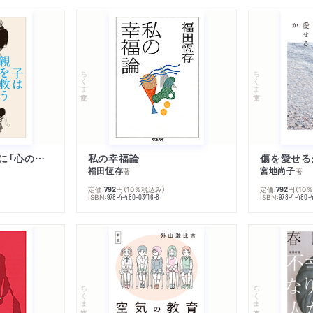
卵
後記ー小説とお菓子
私に常識はあるのか
ちくま文庫
ちくま文庫
犀星と鰻
〈書簡〉
宮城まり子宛
三島由紀夫宛
子は親を救うために「心の病」になる
私の幸福論
傷を愛せる
白石かずこ宛
福田恆存
宮地尚子
著
著
定価:
円
（10％税込み）
定価:
円
（10
792
792
ISBN:
ISBN:
978-4-480-03416-8
978-4-480-
■ドッキリ語録
料理のレシピ／私の好きな
編者あとがき
ちくま文庫
ちくま文庫