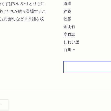
。軽くすばやいやりとりも江
道灌
化けたちが続々登場するこ
狸賽
あくび指南」など２５話を収
笠碁
金明竹
鹿政談
しわい屋
百川
青菜
一眼国〔ほか〕
ト