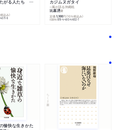
不幸になりたがる人たち 増補新版
カジムヌガタイ
─風が語る沖縄戦
比嘉慂
著
％税込み）
定価:
円
（10％税込み）
1,100
44071-6
ISBN:
978-4-480-44102-7
！
ちくま新書
の愉快な生きかた