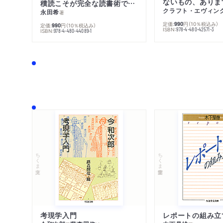
ないもの、ありま
積読こそが完全な読書術である
クラフト・エヴィン
永田希
著
定価:
円
（10％税込み）
990
定価:
円
（10％税込み）
990
ISBN:
978-4-480-42571-3
ISBN:
978-4-480-44089-1
ちくま文庫
ちくま学芸文庫
考現学入門
レポートの組み立