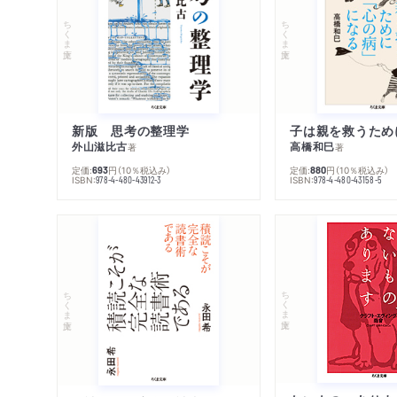
ちくま文庫
ちくま文庫
新版 思考の整理学
外山滋比古
高橋和巳
著
著
定価:
円
（10％税込み）
定価:
円
（10％税込み）
693
880
ISBN:
ISBN:
978-4-480-43912-3
978-4-480-43158-5
ちくま文庫
ちくま文庫