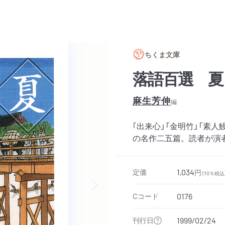
ちくま文庫
落語百選 夏
麻生芳伸
編
｢出来心」「金明竹」「素
の名作二五篇。読者が演者
定価
1,034
円
（10％税込
Cコード
0176
Next slide
刊行日
1999/02/24