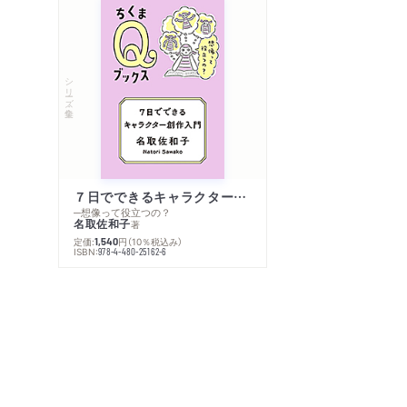
シリーズ・全集
７日でできるキャラクター創作入門
─想像って役立つの？
名取佐和子
著
定価:
円
（10％税込み）
1,540
ISBN:
978-4-480-25162-6