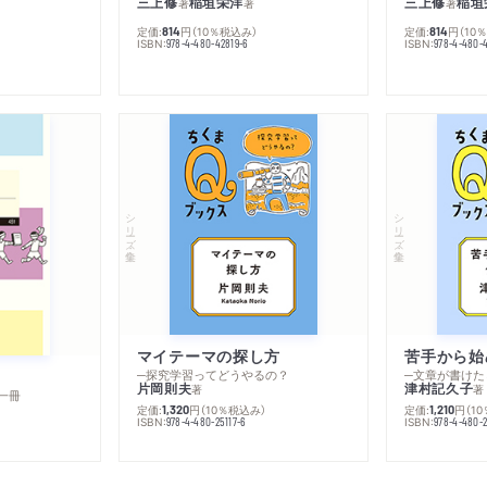
三上修
稲垣栄洋
三上修
稲垣
著
著
著
定価:
円
（10％税込み）
定価:
円
（10
814
814
ISBN:
ISBN:
978-4-480-42819-6
978-4-480-
シリーズ・全集
シリーズ・全集
マイテーマの探し方
苦手から始
─探究学習ってどうやるの？
─文章が書けた
片岡則夫
津村記久子
著
著
一冊
定価:
円
（10％税込み）
定価:
円
（1
1,320
1,210
ISBN:
ISBN:
978-4-480-25117-6
978-4-480-2