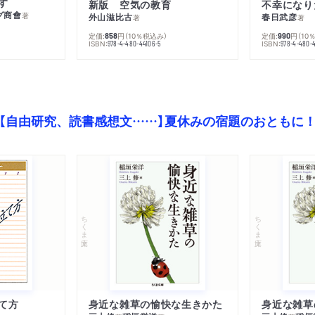
す
新版 空気の教育
グ商會
著
外山滋比古
春日武彦
著
著
定価:
円
（10％税込み）
定価:
円
（10
858
990
ISBN:
ISBN:
978-4-480-44106-5
978-4-480-
【自由研究、読書感想文……】夏休みの宿題のおともに
ちくま文庫
ちくま文庫
て方
身近な雑草の愉快な生きかた
身近な雑草