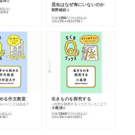
栄洋
著
昆虫はなぜ海にいないのか
％税込み）
朝野維起
著
42819-6
定価:
円
（10％税込み）
1,056
ISBN:
978-4-480-07756-1
シリーズ・全集
める作文教室
生きものを探究する
らいいことはある？
─自然を観察するってどういうこと？
小島渉
著
0％税込み）
定価:
円
（10％税込み）
1,540
ISBN:
5138-1
978-4-480-25163-3