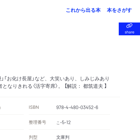
これから出る本
本をさがす
share
share
人鰻」「お化け長屋」など、大笑いあり、しみじみあり
となりきれる〈活字寄席〉。 【解説： 都筑道夫 】
ISBN
978-4-480-03452-6
）
整理番号
-5-12
こ
判型
文庫判