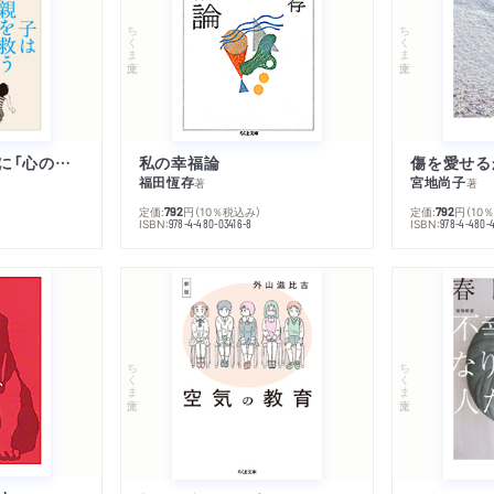
ちくま文庫
ちくま文庫
子は親を救うために「心の病」になる
私の幸福論
傷を愛せる
福田恆存
宮地尚子
著
著
定価:
円
（10％税込み）
定価:
円
（10
792
792
ISBN:
ISBN:
978-4-480-03416-8
978-4-480-
ちくま文庫
ちくま文庫