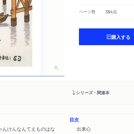
ページ数
384
頁
購入する
シリーズ・関連本
目次
じゃんけんなんてえものはな
出来心