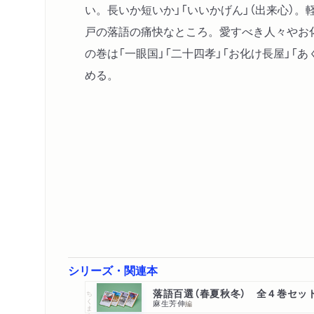
い。長いか短いか」「いいかげん」（出来心）
戸の落語の痛快なところ。愛すべき人々やお
の巻は「一眼国」「二十四孝」「お化け長屋」「
める。
シリーズ・関連本
落語百選（春夏秋冬） 全４巻セッ
ちくま文庫
麻生芳伸
編