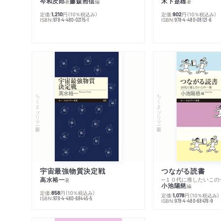
今和次郎
藤森照信
木下是雄
著
編
著
定価:
円
（10％税込み）
定価:
円
（10％税込み）
1,210
902
ISBN:
ISBN:
978-4-480-02115-1
978-4-480-08121-6
ちくまプリマー新書
ちくまプリマー新書
宇宙最強物質決定戦
つながる読書
高水裕一
─１０代に推したいこの
著
小池陽慈
編
定価:
円
（10％税込み）
858
定価:
円
（10％税込み）
1,078
ISBN:
978-4-480-68445-5
ISBN:
978-4-480-68476-9