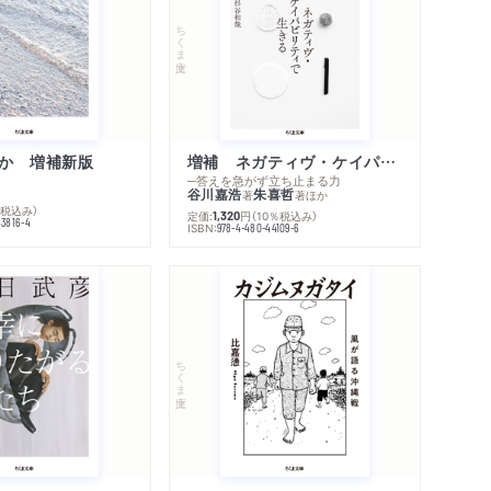
ちくま文庫
か 増補新版
増補 ネガティヴ・ケイパビリティで生きる
─答えを急がず立ち止まる力
谷川嘉浩
朱喜哲
著
著
ほか
％税込み）
定価:
円
（10％税込み）
1,320
43816-4
ISBN:
978-4-480-44109-6
内容紹介・目次
シリーズ・関連本
感想をおくる
ちくま文庫