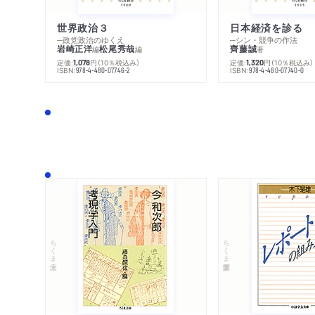
世界政治３
日本経済を診る
─政党政治のゆくえ
─シン・競争の作法
岩崎正洋
松尾秀哉
齊藤誠
編
編
著
定価:
円
（10％税込み）
定価:
円
（10％税込み）
1,078
1,320
ISBN:
ISBN:
978-4-480-07746-2
978-4-480-07740-0
ちくま文庫
ちくま学芸文庫