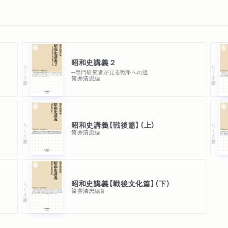
昭和史講義２
ちくま新書
ちくま新書
─専門研究者が見る戦争への道
筒井清忠
編
昭和史講義【戦後篇】（上）
ちくま新書
ちくま新書
筒井清忠
編
昭和史講義【戦後文化篇】（下）
ちくま新書
筒井清忠
編著