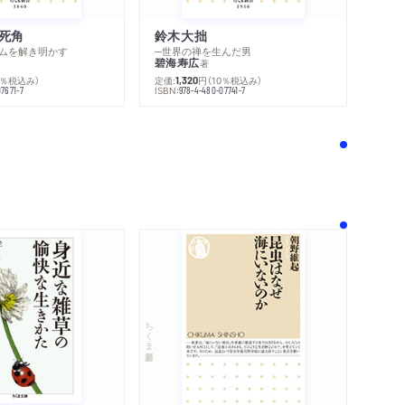
死角
鈴木大拙
ムを解き明かす
─世界の禅を生んだ男
碧海寿広
著
0％税込み）
定価:
円
（10％税込み）
1,320
ISBN:
7671-7
978-4-480-07741-7
！
ちくま新書