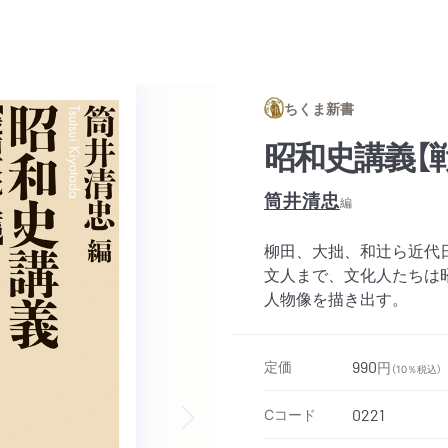
ちくま新書
昭和史講義【
筒井清忠
編
柳田、大拙、和辻ら近代
文人まで、文化人たちは
人物像を描き出す。
定価
990
円
（10％税込）
Cコード
0221
Next slide