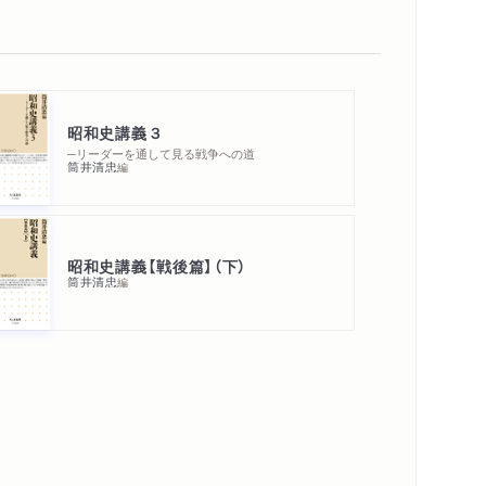
昭和史講義３
─リーダーを通して見る戦争への道
筒井清忠
編
昭和史講義【戦後篇】（下）
筒井清忠
編
内容紹介・目次