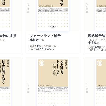
ちくま新書
ちくま新書
失敗の本質
フォークランド戦争
現代戦争論
たか
北川敬三
著
小泉悠
著
定価:
円
（10％税込み）
1,155
定価:
円
（1
1,078
ISBN:
978-4-480-07753-0
ISBN:
978-4-480-
ちくま新書
ちくま新書