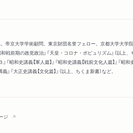
藤田嗣治―早すぎた「越境
田河水泡―「笑い」を追求
伊東忠太―エンタシスとい
山田耕筰―交響曲作家から
西條八十―大衆の抒情のた
生まれ。帝京大学学術顧問。東京財団名誉フェロー。京都大学大
和戦前期の政党政治』『天皇・コロナ・ポピュリズム』（以上、ち
』『昭和史講義【軍人篇】』『昭和史講義【戦前文化人篇】』『昭和
史講義』『大正史講義【文化篇】』（以上、ちくま新書）など。
ージ