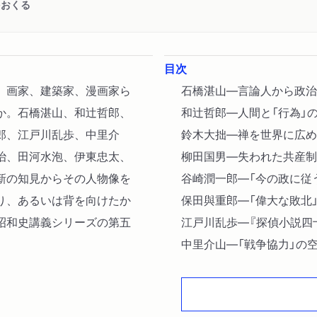
をおくる
目次
、画家、建築家、漫画家ら
石橋湛山―言論人から政治
か。石橋湛山、和辻哲郎、
和辻哲郎―人間と「行為」
郎、江戸川乱歩、中里介
鈴木大拙―禅を世界に広め
治、田河水泡、伊東忠太、
柳田国男―失われた共産制
新の知見からその人物像を
谷崎潤一郎―「今の政に従
り、あるいは背を向けたか
保田與重郎―「偉大な敗北
昭和史講義シリーズの第五
江戸川乱歩―『探偵小説四
中里介山―「戦争協力」の
長谷川伸―地中の「紙碑」
吉屋信子―女たちのための
林芙美子―大衆の時代の人