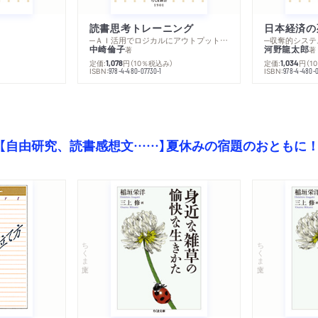
読書思考トレーニング
日本経済の
─ＡＩ活用でロジカルにアウトプットする技法
─収奪的システ
中崎倫子
河野龍太郎
著
著
定価:
円
（10％税込み）
定価:
円
（1
1,078
1,034
ISBN:
ISBN:
978-4-480-07730-1
978-4-480-0
【自由研究、読書感想文……】夏休みの宿題のおともに
ちくま文庫
ちくま文庫