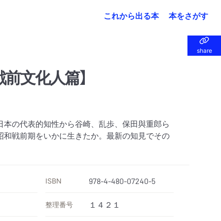
これから出る本
本をさがす
share
share
戦前文化人篇】
日本の代表的知性から谷崎、乱歩、保田與重郎ら
昭和戦前期をいかに生きたか。最新の知見でその
ISBN
978-4-480-07240-5
整理番号
１４２１