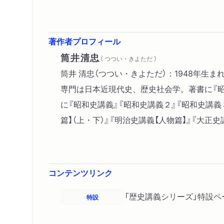
著作者プロフィール
筒井清忠
（ つつい・きよただ ）
筒井 清忠（つつい・きよただ）：1948年
専門は日本近現代史、歴史社会学。著書に『昭
に『昭和史講義』『昭和史講義２』『昭和史講義３
篇】（上・下）』『明治史講義【人物篇】』『大正
コンテンツリンク
「歴史講義シリーズ」特設ペ
特設