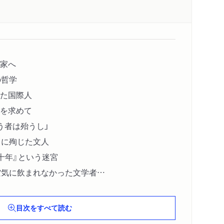
家へ
の哲学
た国際人
を求めて
う者は殆うし」
」に殉じた文人
十年』という迷宮
空気に飲まれなかった文学者
物語
目次をすべて読む
気作家