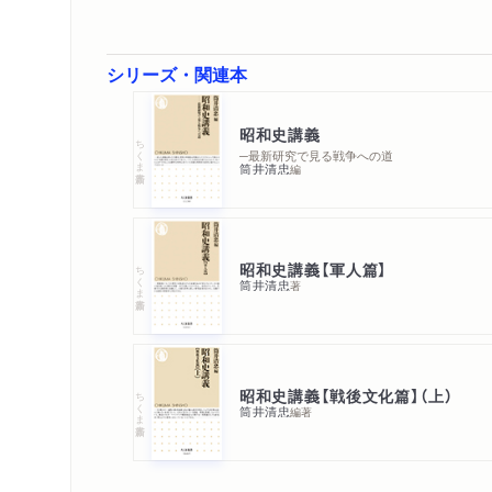
シリーズ・関連本
昭和史講義
ちくま新書
─最新研究で見る戦争への道
筒井清忠
編
昭和史講義【軍人篇】
ちくま新書
筒井清忠
著
昭和史講義【戦後文化篇】（上）
ちくま新書
筒井清忠
編著