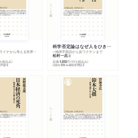
ちくま新書
科学否定論はなぜ人をひきつけるのか
─ロシア・ウクライナから考える世界の行方
─地球平面説から反ワクチンまで
松村一志
著
0％税込み）
定価:
円
（10％税込み）
1,012
ISBN:
07732-5
978-4-480-07752-3
ちくま新書