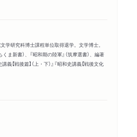
」者の光と影
した漫画家
う幻想
歌劇作家へ
めに生きた知識人
学院文学研究科博士課程単位取得退学。文学博士。
くま新書）、『昭和期の陸軍』（筑摩選書）、編著
史講義【戦後篇】（上・下）』『昭和史講義【戦後文化