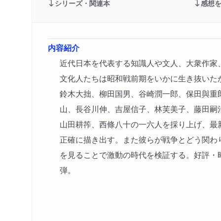
シリーズ・関連本
感想
内容紹介
近代日本を代表する知識人や文人、大衆作家
文化人たちは昭和戦前期をいかに生き抜いた
鈴木大拙、柳田国男、谷崎潤一郎、保田與重
山、長谷川伸、吉屋信子、林芙美子、藤田嗣
山田耕筰、西條八十の一六人を採り上げ、最
正確に描き出す。また彼らが戦争とどう関わ
を見ることで激動の時代を検証する。好評・
弾。