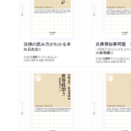
ちくま新書
ちくま新書
法律の読み方がわかる本
兵庫県知事問題 
白石忠志
─情報不信はなぜ生まれ
著
小林和樹
著
定価:
円
（10％税込み）
1,155
定価:
円
（10％税込み）
1,056
ISBN:
978-4-480-07750-9
ISBN:
978-4-480-07751-6
ちくま新書
ちくま新書