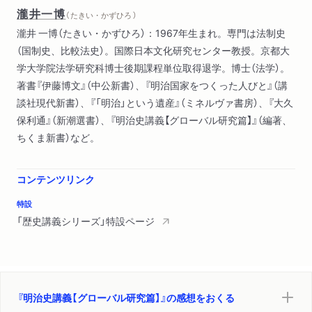
瀧井一博
（ たきい・かずひろ ）
認識の比較
瀧井 一博（たきい・かずひろ）：1967年生まれ。専門は法制史
トルコから見た明治維新
（国制史、比較法史）。国際日本文化研究センター教授。京都大
フランスから見た明治維新―第一回国際東洋学者会議
学大学院法学研究科博士後期課程単位取得退学。博士（法学）。
タイ地方行政能力向上プロジェクト―「明治日本」の視点から考
著書『伊藤博文』（中公新書）、『明治国家をつくった人びと』（講
える
談社現代新書）、『「明治」という遺産』（ミネルヴァ書房）、『大久
帝国の襲来―幕末日本のエリート官僚はいかにして生まれたか
保利通』（新潮選書）、『明治史講義【グローバル研究篇】』（編著、
紀州の夜明け前―紀州藩武家出身女性の明治時代への適応
ちくま新書）など。
コンテンツリンク
特設
「歴史講義シリーズ」特設ページ
『明治史講義【グローバル研究篇】』の感想をおくる