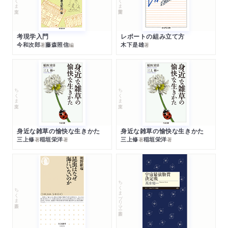
考現学入門
レポートの組み立て方
今和次郎
藤森照信
木下是雄
著
編
著
ちくま文庫
ちくま文庫
身近な雑草の愉快な生きかた
身近な雑草の愉快な生きかた
三上修
稲垣栄洋
三上修
稲垣栄洋
著
著
著
著
ちくまプリマー新書
ちくま新書