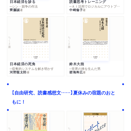
日本経済を診る
読書思考トレーニング
─シン・競争の作法
─ＡＩ活用でロジカルにアウトプットする技法
齊藤誠
中崎倫子
著
著
ちくま新書
ちくま新書
日本経済の死角
鈴木大拙
─収奪的システムを解き明かす
─世界の禅を生んだ男
河野龍太郎
碧海寿広
著
著
【自由研究、読書感想文……】夏休みの宿題のおと
もに！
ちくま文庫
ちくま学芸文庫