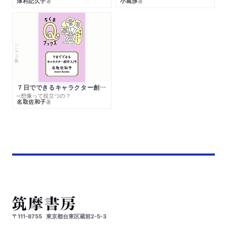
津村記久子
小島渉
著
著
シリーズ・全集
７日でできるキャラクター創作入門
─想像って役立つの？
名取佐和子
著
〒111-8755
東京都台東区蔵前2-5-3