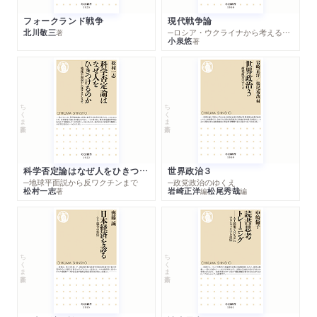
フォークランド戦争
現代戦争論
北川敬三
─ロシア・ウクライナから考える世界の行方
著
小泉悠
著
ちくま新書
ちくま新書
科学否定論はなぜ人をひきつけるのか
世界政治３
─地球平面説から反ワクチンまで
─政党政治のゆくえ
松村一志
岩崎正洋
松尾秀哉
著
編
編
ちくま新書
ちくま新書