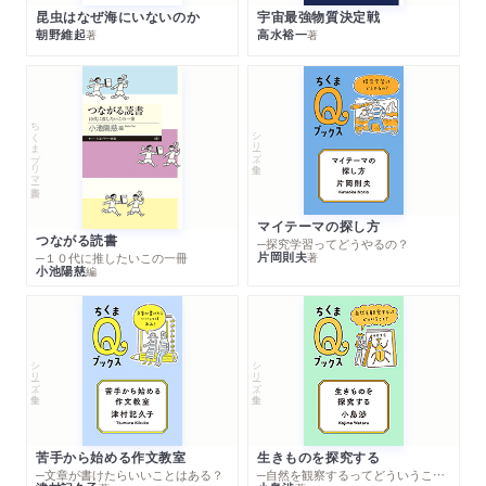
昆虫はなぜ海にいないのか
宇宙最強物質決定戦
朝野維起
高水裕一
著
著
ちくまプリマー新書
シリーズ・全集
マイテーマの探し方
つながる読書
─探究学習ってどうやるの？
片岡則夫
著
─１０代に推したいこの一冊
小池陽慈
編
シリーズ・全集
シリーズ・全集
苦手から始める作文教室
生きものを探究する
─文章が書けたらいいことはある？
─自然を観察するってどういうこと？