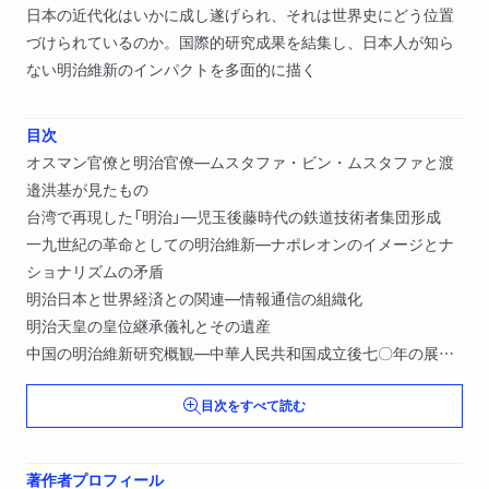
日本の近代化はいかに成し遂げられ、それは世界史にどう位置
づけられているのか。国際的研究成果を結集し、日本人が知ら
ない明治維新のインパクトを多面的に描く
目次
オスマン官僚と明治官僚―ムスタファ・ビン・ムスタファと渡
邉洪基が見たもの
台湾で再現した「明治」―児玉後藤時代の鉄道技術者集団形成
一九世紀の革命としての明治維新―ナポレオンのイメージとナ
ショナリズムの矛盾
明治日本と世界経済との関連―情報通信の組織化
明治天皇の皇位継承儀礼とその遺産
中国の明治維新研究概観―中華人民共和国成立後七〇年の展開
明治に学ぶ―過去・現在・将来のグローバル化
目次をすべて読む
地域社会の固有性と普遍性―明治維新前後の越前大野を例に
近代エジプトにおける明治日本―『東方の太陽』を中心に
明治維新に関するベトナムの近年の研究関心
著作者プロフィール
中国近代化のモデルとしての明治維新像―孫文と蒋介石の日本