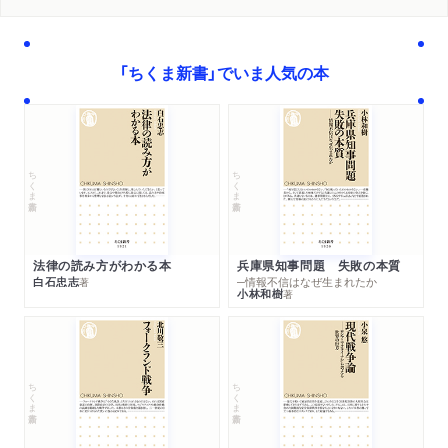
「ちくま新書」でいま人気の本
ちくま新書
ちくま新書
法律の読み方がわかる本
兵庫県知事問題 失敗の本質
白石忠志
─情報不信はなぜ生まれたか
著
小林和樹
著
ちくま新書
ちくま新書