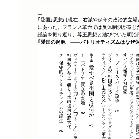
＿＿＿＿＿＿＿＿＿＿＿＿＿＿＿＿＿＿＿＿
＿
「愛国」思想は現在、右派や保守の政治的立
にあった。フランス革命では反体制側が奉じ
議論を振り返り、尊王思想と結びついた明治
『愛国の起源 ――パトリオティズムはなぜ