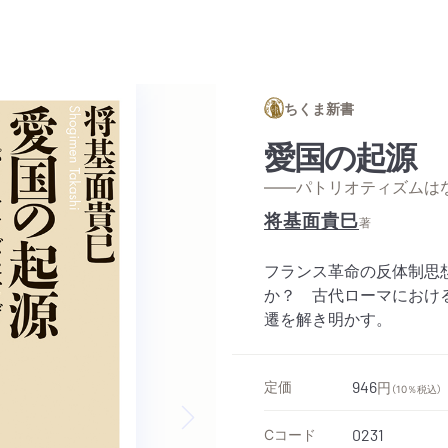
ちくま新書
愛国の起源
——パトリオティズムは
将基面貴巳
著
フランス革命の反体制思
か？ 古代ローマにおけ
遷を解き明かす。
定価
946
円
（10％税込）
Cコード
0231
Next slide