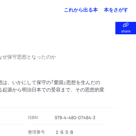
これから出る本
本をさがす
share
share
なぜ保守思想となったのか
想は、いかにして保守の「愛国」思想を生んだの
る起源から明治日本での受容まで、その思想的変
ISBN
978-4-480-07484-3
整理番号
１６５８