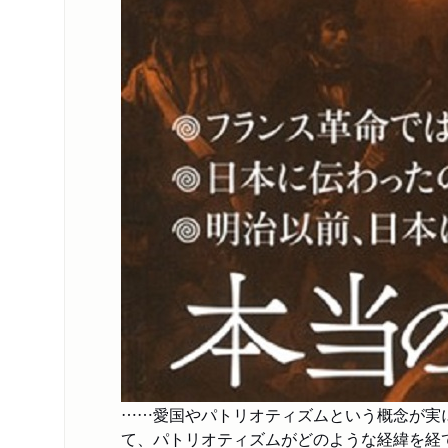
……愛国やパトリオティズムという概念が実
て、パトリオティズムがどのような経緯を経