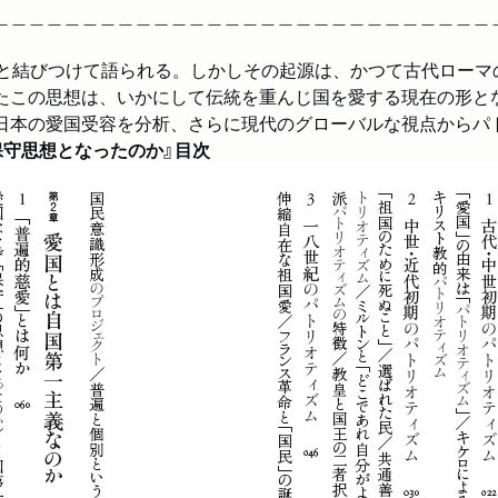
＿＿＿＿＿＿＿＿＿＿＿＿＿＿＿＿＿＿＿＿＿＿＿＿＿＿＿＿
場と結びつけて語られる。しかしその起源は、かつて古代ローマ
たこの思想は、いかにして伝統を重んじ国を愛する現在の形と
日本の愛国受容を分析、さらに現代のグローバルな視点からパ
保守思想となったのか』目次