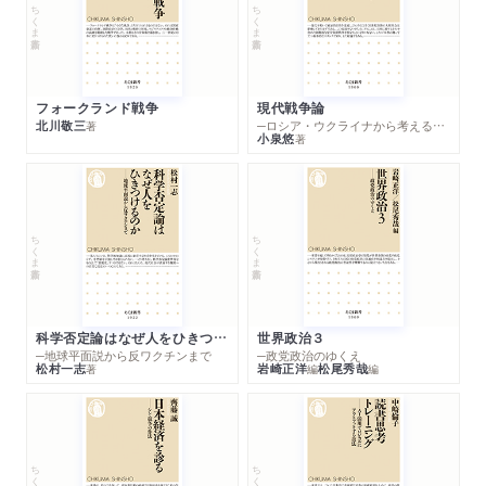
ちくま新書
ちくま新書
フォークランド戦争
現代戦争論
北川敬三
─ロシア・ウクライナから考える世界の行方
著
小泉悠
著
ちくま新書
ちくま新書
科学否定論はなぜ人をひきつけるのか
世界政治３
─地球平面説から反ワクチンまで
─政党政治のゆくえ
松村一志
岩崎正洋
松尾秀哉
著
編
編
ちくま新書
ちくま新書