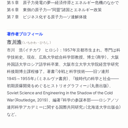
第５章 原子力発電の夢―経済停滞とエネルギー危機のなかで
第６章 東側の原子力―“同盟”諸国とエネルギー政策
第７章 ビジネス化する原子力―ソ連解体後
著作者プロフィール
市川浩
（ いちかわ・ひろし ）
市川 浩（イチカワ ヒロシ）：1957年京都市生まれ。専門は科
学技術史。現在、広島大学総合科学部教授。博士（商学）。大阪
外国語大学ロシア語学科卒業、大阪市立大学大学院経営学研究
科後期博士課程修了。著書『冷戦と科学技術――旧ソ連邦
1945～1955年』（ミネルヴァ書房）、『核時代の科学と社会――
初期原爆開発をめぐるヒストリオグラフィー』（丸善出版）、
Soviet Science and Engineering in the Shadow of the Cold
War（Routledge, 2019）、編著『科学の参謀本部――ロシア／ソ
連邦科学アカデミーに関する国際共同研究』（北海道大学出版会）
など。