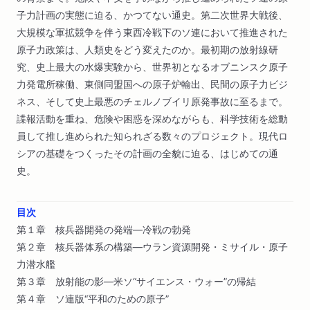
子力計画の実態に迫る、かつてない通史。第二次世界大戦後、
大規模な軍拡競争を伴う東西冷戦下のソ連において推進された
原子力政策は、人類史をどう変えたのか。最初期の放射線研
究、史上最大の水爆実験から、世界初となるオブニンスク原子
力発電所稼働、東側同盟国への原子炉輸出、民間の原子力ビジ
ネス、そして史上最悪のチェルノブイリ原発事故に至るまで。
諜報活動を重ね、危険や困惑を深めながらも、科学技術を総動
員して推し進められた知られざる数々のプロジェクト。現代ロ
シアの基礎をつくったその計画の全貌に迫る、はじめての通
史。
目次
第１章 核兵器開発の発端―冷戦の勃発
第２章 核兵器体系の構築―ウラン資源開発・ミサイル・原子
力潜水艦
第３章 放射能の影―米ソ“サイエンス・ウォー”の帰結
第４章 ソ連版“平和のための原子”