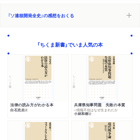
『ソ連核開発全史』の感想をおくる
「ちくま新書」でいま人気の本
ちくま新書
ちくま新書
法律の読み方がわかる本
兵庫県知事問題 失敗の本質
白石忠志
─情報不信はなぜ生まれたか
著
小林和樹
著