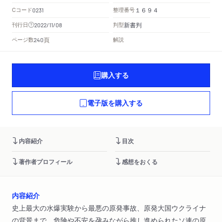
Cコード
整理番号
0231
１６９４
新書判
刊行日
判型
2022/11/08
頁
ページ数
解説
240
購入する
電子版を購入する
内容紹介
目次
著作者プロフィール
感想をおくる
内容紹介
史上最大の水爆実験から最悪の原発事故、原発大国ウクライナ
の背景まで。危険や不安を孕みながら推し進められたソ連の原