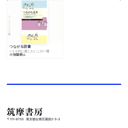
ちくまプリマー新書
つながる読書
─１０代に推したいこの一冊
小池陽慈
編
〒111-8755
東京都台東区蔵前2-5-3