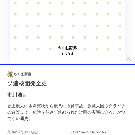
ちくま新書
ソ連核開発全史
市川浩
著
史上最大の水爆実験から最悪の原発事故、原発大国ウクライナ
の背景まで。危険を顧みず進められた計画の実態に迫る、かつ
てない通史。
円
定価
ISBN
946
（10％税込）
978-4-480-07519-2