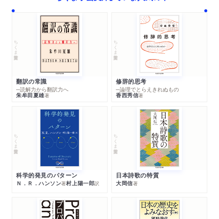
ちくま学芸文庫
ちくま学芸文庫
翻訳の常識
修辞的思考
─読解力から翻訳力へ
─論理でとらえきれぬもの
朱牟田夏雄
香西秀信
著
著
ちくま学芸文庫
ちくま学芸文庫
科学的発見のパターン
日本詩歌の特質
Ｎ．Ｒ．ハンソン
村上陽一郎
大岡信
著
訳
著