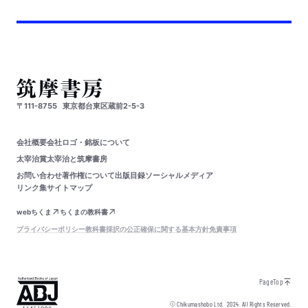
〒111-8755
東京都台東区蔵前2-5-3
会社概要
会社ロゴ・銘板について
太宰治賞
太宰治と筑摩書房
お問い合わせ
著作権について
出版目録
ソーシャルメディア
リンク集
サイトマップ
webちくま
ちくまの教科書
プライバシーポリシー
教科書採択の公正確保に関する基本方針
免責事項
PageTop
© Chikumashobo Ltd.
2024
All Rights Reserved.