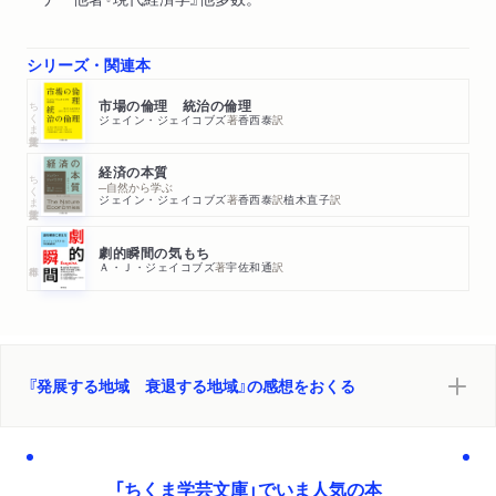
シリーズ・関連本
ちくま学芸文庫
市場の倫理 統治の倫理
ジェイン・ジェイコブズ
著
香西泰
訳
経済の本質
ちくま学芸文庫
─自然から学ぶ
ジェイン・ジェイコブズ
著
香西泰
訳
植木直子
訳
劇的瞬間の気もち
Ａ・Ｊ・ジェイコブズ
著
宇佐和通
訳
『発展する地域 衰退する地域』の感想をおくる
「ちくま学芸文庫」でいま人気の本