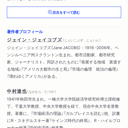
取り残された地域
目次をすべて読む
なぜ後進都市は互いを必要とし合うのか
都市への誤ったフィードバック衰退の取引
苦境
著作者プロフィール
漂流
ジェイン・ジェイコブズ
（ じぇいこぶず，じぇいん ）
ジェイン・ジェイコブズ（Jane JACOBS）：1916 -2006年。ペ
ンシルベニア州スクラントン生まれ。都市活動家、都市研究
家、ジャーナリスト。邦訳されたものに『発展する地域 衰退す
る地域』『アメリカ大都市の生と死』『市場の倫理 統治の倫理』
『壊れゆくアメリカ』がある。
中村達也
（ なかむら・たつや ）
1941年秋田市生まれ。一橋大学大学院経済学研究科博士課程修
了。千葉大学教授、中央大学教授を経て、現在中央大学名誉教
授。著書に、『市場経済の理論』『ガルブレイスを読む』他、訳書
にR・スキデルスキー著『ケインズ時代の終焉』、R・ハイルブロ
ーナー他著『現代経済学』他多数。