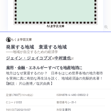
ちくま学芸文庫
発展する地域 衰退する地域
——地域が自立するための経済学
ジェイン・ジェイコブズ
中村達也
著
訳
雇用・金融・エネルギー すべてを地産地消に
地方はなぜ衰退するのか？ 日本をはじめ世界各地の地方都市
を実例に真に有効な再生法を説く、地域経済論の先駆的名著！
【解説： 片山善博／塩沢由典 】
円
定価
ISBN
1,760
（10％税込）
978-4-480-09502-2
Cコード
整理番号
シ
0133
-31-1
文庫判
刊行日
判型
2012/11/07