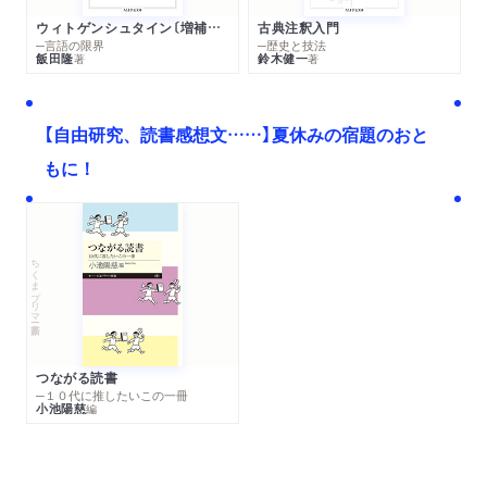
ウィトゲンシュタイン〔増補新版〕
古典注釈入門
─言語の限界
─歴史と技法
飯田隆
鈴木健一
著
著
【自由研究、読書感想文……】夏休みの宿題のおと
もに！
ちくまプリマー新書
つながる読書
─１０代に推したいこの一冊
小池陽慈
編