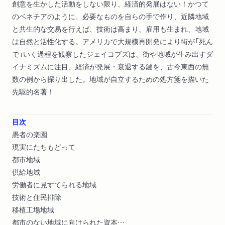
創意を生かした活動をしない限り、経済的発展はない！かつて
のベネチアのように、必要なものを自らの手で作り、近隣地域
と共生的な交易を行えば、技術は高まり、雇用も生まれ、地域
は自然と活性化する。アメリカで大規模再開発により街が「死ん
で」いく過程を観察したジェイコブズは、街や地域が生み出すダ
イナミズムに注目、経済が発展・衰退する鍵を、古今東西の無
数の例から探り出した。地域が自立するための処方箋を描いた
先駆的名著！
目次
愚者の楽園
現実にたちもどって
都市地域
供給地域
労働者に見すてられる地域
技術と住民排除
移植工場地域
都市のない地域に向けられた資本