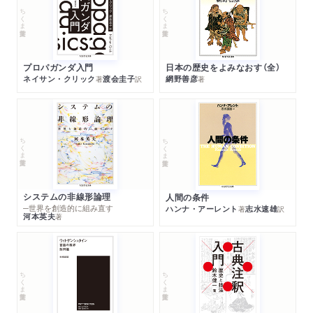
ちくま学芸文庫
ちくま学芸文庫
プロパガンダ入門
日本の歴史をよみなおす（全）
ネイサン・クリック
渡会圭子
網野善彦
著
訳
著
ちくま学芸文庫
ちくま学芸文庫
システムの非線形論理
人間の条件
─世界を創造的に組み直す
ハンナ・アーレント
志水速雄
著
訳
河本英夫
著
ちくま学芸文庫
ちくま学芸文庫