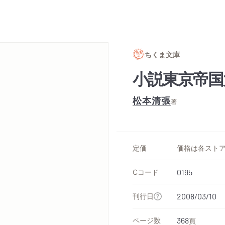
ちくま文庫
小説東京帝国
松本清張
著
定価
Cコード
0195
刊行日
2008/03/10
ページ数
368
頁