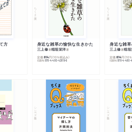
ちくま文庫
ちくま文庫
て方
身近な雑草の愉快な生きかた
身近な雑草
三上修
稲垣栄洋
三上修
稲垣
著
著
著
定価:
円
（10％税込み）
定価:
円
（10
814
814
ISBN:
ISBN:
978-4-480-42819-6
978-4-480-
シリーズ・全集
シリーズ・全集