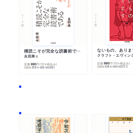
ちくま文庫
ちくま文庫
ないもの、ありま
積読こそが完全な読書術である
クラフト・エヴィン
永田希
著
定価:
円
（10％税込み）
990
定価:
円
（10％税込み）
990
ISBN:
978-4-480-42571-3
ISBN:
978-4-480-44089-1