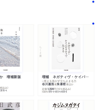
ちくま文庫
か 増補新版
増補 ネガティヴ・ケイパビリティで生きる
─答えを急がず立ち止まる力
谷川嘉浩
朱喜哲
著
著
ほか
％税込み）
定価:
円
（10％税込み）
1,320
43816-4
ISBN:
978-4-480-44109-6