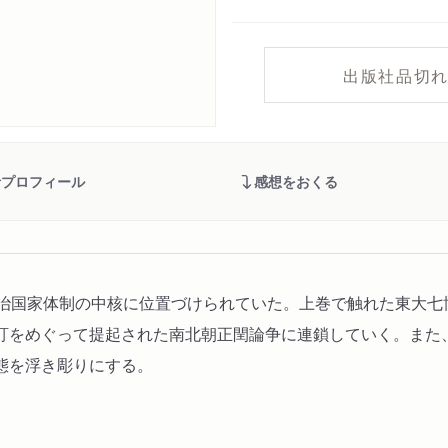
出版社品切
者プロフィール
感想をおくる
明治国家体制の中核に位置づけられていた。上巻で触れた東大七
訂をめぐって提起された南北朝正閏論争に連鎖していく。また
態を浮き彫りにする。