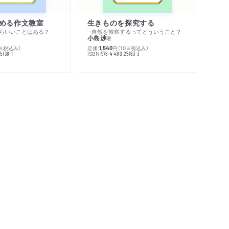
める作文教室
生きものを探究する
らいいことはある？
─自然を観察するってどういうこと？
小島渉
著
0％税込み）
定価:
円
（10％税込み）
1,540
ISBN:
5138-1
978-4-480-25163-3