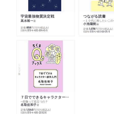
宇宙最強物質決定戦
つながる読書
高水裕一
─１０代に推したいこの
著
小池陽慈
編
定価:
円
（10％税込み）
858
定価:
円
（10％税込み）
1,078
ISBN:
978-4-480-68445-5
ISBN:
978-4-480-68476-9
シリーズ・全集
７日でできるキャラクター創作入門
─想像って役立つの？
名取佐和子
著
定価:
円
（10％税込み）
1,540
ISBN:
978-4-480-25162-6