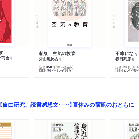
ちくま文庫
ちくま文庫
す
新版 空気の教育
グ商會
著
外山滋比古
春日武彦
著
著
定価:
円
（10％税込み）
定価:
円
（10
858
990
ISBN:
ISBN:
978-4-480-44106-5
978-4-480-
【自由研究、読書感想文……】夏休みの宿題のおともに