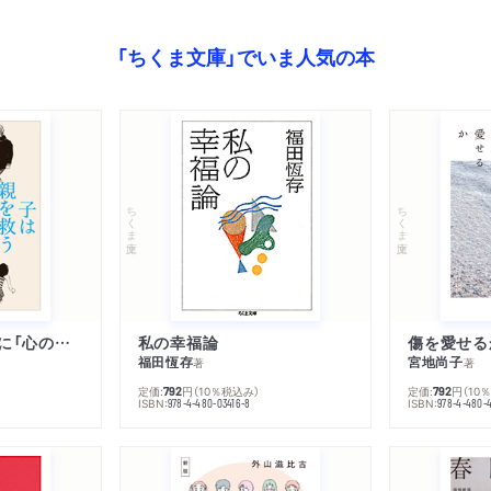
「ちくま文庫」でいま人気の本
ちくま文庫
ちくま文庫
子は親を救うために「心の病」になる
私の幸福論
傷を愛せる
福田恆存
宮地尚子
著
著
定価:
円
（10％税込み）
定価:
円
（10
792
792
ISBN:
ISBN:
978-4-480-03416-8
978-4-480-