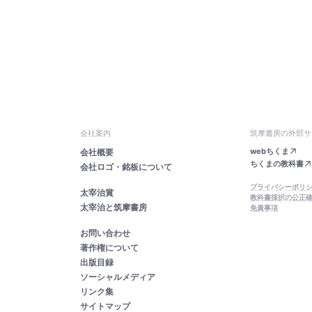
会社案内
筑摩書房の外部サ
webちくま
会社概要
ちくまの教科書
会社ロゴ・銘板について
プライバシーポリ
太宰治賞
教科書採択の公正
太宰治と筑摩書房
免責事項
お問い合わせ
著作権について
出版目録
ソーシャルメディア
リンク集
サイトマップ