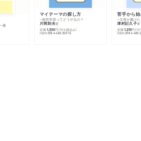
マイテーマの探し方
苦手から始
─探究学習ってどうやるの？
─文章が書けた
片岡則夫
津村記久子
著
著
一冊
定価:
円
（10％税込み）
定価:
円
（1
1,320
1,210
ISBN:
ISBN:
978-4-480-25117-6
978-4-480-2