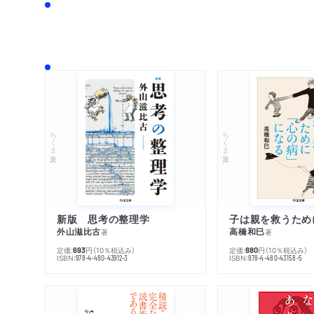
ちくま文庫
ちくま文庫
新版 思考の整理学
外山滋比古
高橋和巳
著
著
定価:
円
（10％税込み）
定価:
円
（10％税込み）
693
880
ISBN:
ISBN:
978-4-480-43912-3
978-4-480-43158-5