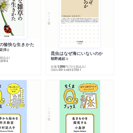
ちくま新書
の愉快な生きかた
栄洋
著
昆虫はなぜ海にいないのか
％税込み）
朝野維起
著
42819-6
定価:
円
（10％税込み）
1,056
ISBN:
978-4-480-07756-1
シリーズ・全集