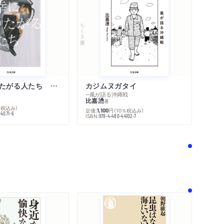
ちくま文庫
内容紹介・目次
著作者プロフィール
感想をおくる
不幸になりたがる人たち 増補新版
カジムヌガタイ
─風が語る沖縄戦
比嘉慂
著
％税込み）
定価:
円
（10％税込み）
1,100
44071-6
ISBN:
978-4-480-44102-7
！