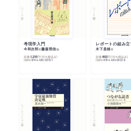
ちくま文庫
ちくま学芸文庫
考現学入門
レポートの組み立
今和次郎
藤森照信
木下是雄
著
編
著
定価:
円
（10％税込み）
定価:
円
（10％税込み）
1,210
902
ISBN:
ISBN:
978-4-480-02115-1
978-4-480-08121-6
ちくまプリマー新書
ちくまプリマー新書