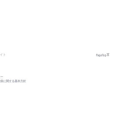
イト
PageTop
シー
確保に関する基本方針