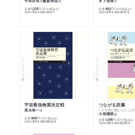
今和次郎
藤森照信
木下是雄
著
編
著
定価:
円
（10％税込み）
定価:
円
（10％税込み）
1,210
902
ISBN:
ISBN:
978-4-480-02115-1
978-4-480-08121-6
ちくまプリマー新書
ちくまプリマー新書
宇宙最強物質決定戦
つながる読書
高水裕一
─１０代に推したいこの
著
小池陽慈
編
定価:
円
（10％税込み）
858
定価:
円
（10％税込み）
1,078
ISBN:
978-4-480-68445-5
ISBN:
978-4-480-68476-9