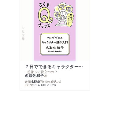
シリーズ・全集
７日でできるキャラクター創作入門
─想像って役立つの？
名取佐和子
著
定価:
円
（10％税込み）
1,540
ISBN:
978-4-480-25162-6