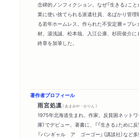
念碑的ノンフィクション。なぜ「生きる」こ
業に使い捨てられる派遺社員、名ばかり管理
る若年ホームレス。作られた不安定層＝プレ
材。湯浅誠、松本哉、入江公康、杉田俊介に
終章を加筆した。
著作者プロフィール
雨宮処凛
（ あまみや・かりん ）
1975年北海道生まれ。作家。反貧困ネットワ
庫）でデビュー。著書に、『「生きる」ために反
『バンギャル ア ゴーゴー』（講談社）など多