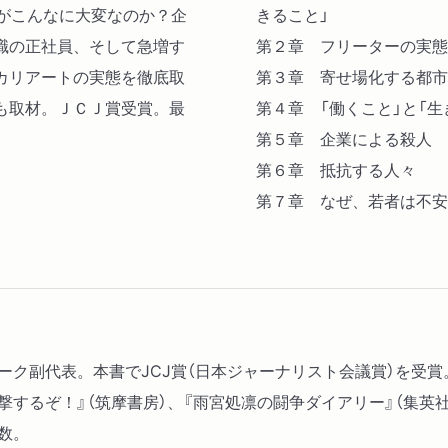
とがこんなに大変なのか？企
きること」
職の正社員、そして急増す
第２章 フリーターの実態
カリアートの実態を徹底取
第３章 寄せ場化する都市
も取材。ＪＣＪ賞受賞。最
第４章 「働くこと」と「
第５章 企業による殺人 
第６章 抵抗する人々
第７章 なぜ、若者は不安
ーク副代表。本書でJCJ賞（日本ジャーナリスト会議賞）を受賞
撃するぞ！』（筑摩書房）、『雨宮処凛の闘争ダイアリー』（集英社
数。