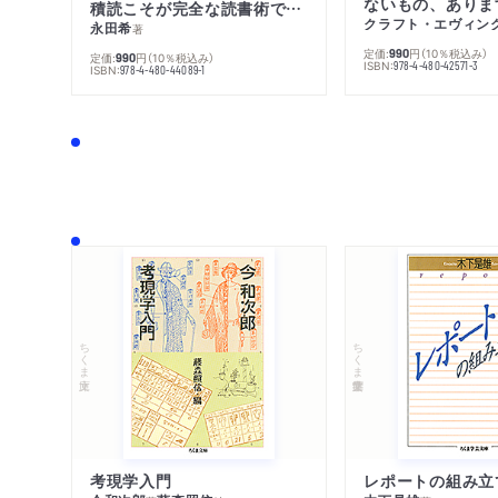
ないもの、ありま
積読こそが完全な読書術である
クラフト・エヴィン
永田希
著
定価:
円
（10％税込み）
990
定価:
円
（10％税込み）
990
ISBN:
978-4-480-42571-3
ISBN:
978-4-480-44089-1
ちくま文庫
ちくま学芸文庫
考現学入門
レポートの組み立