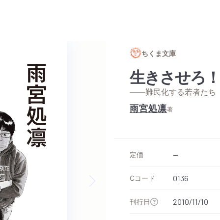
ちくま文庫
生きさせろ！
——難民化する若者たち
雨宮処凛
著
定価
--
Cコード
0136
Next slide
刊行日
2010/11/10