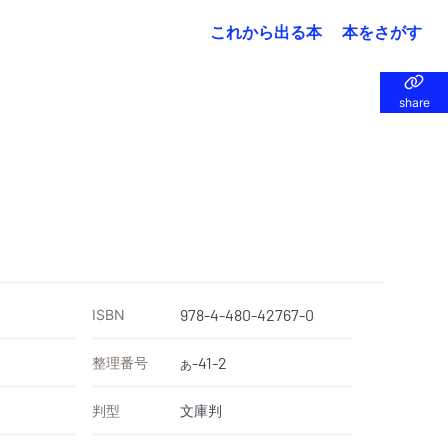
これから出る本
本をさがす
share
share
ISBN
978-4-480-42767-0
整理番号
-41-2
あ
判型
文庫判