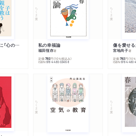
ちくま文庫
ちくま文庫
子は親を救うために「心の病」になる
私の幸福論
傷を愛せる
福田恆存
宮地尚子
著
著
定価:
円
（10％税込み）
定価:
円
（10
792
792
ISBN:
ISBN:
978-4-480-03416-8
978-4-480-
ちくま文庫
ちくま文庫