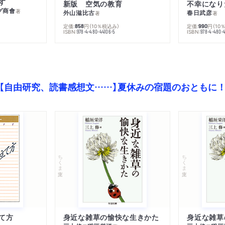
す
新版 空気の教育
グ商會
著
外山滋比古
春日武彦
著
著
定価:
円
（10％税込み）
定価:
円
（10
858
990
ISBN:
ISBN:
978-4-480-44106-5
978-4-480-
【自由研究、読書感想文……】夏休みの宿題のおともに
ちくま文庫
ちくま文庫
て方
身近な雑草の愉快な生きかた
身近な雑草