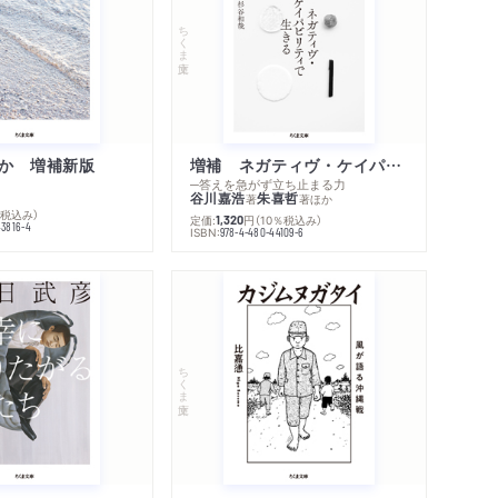
ちくま文庫
か 増補新版
増補 ネガティヴ・ケイパビリティで生きる
─答えを急がず立ち止まる力
谷川嘉浩
朱喜哲
著
著
ほか
％税込み）
定価:
円
（10％税込み）
1,320
43816-4
ISBN:
978-4-480-44109-6
内容紹介・目次
著作者プロフィール
感想をおくる
ちくま文庫