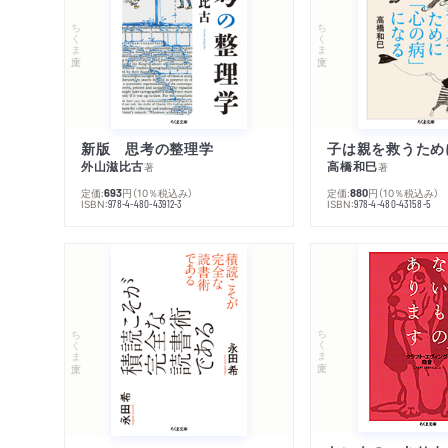
ちくま文庫
ちくま文庫
新版 思考の整理学
外山滋比古
高橋和巳
著
著
定価:
円
（10％税込み）
定価:
円
（10％税込み）
693
880
ISBN:
ISBN:
978-4-480-43912-3
978-4-480-43158-5
ちくま文庫
ちくま文庫