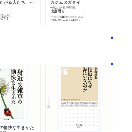
不幸になりたがる人たち 増補新版
カジムヌガタイ
─風が語る沖縄戦
比嘉慂
著
％税込み）
定価:
円
（10％税込み）
1,100
44071-6
ISBN:
978-4-480-44102-7
！
ちくま新書
の愉快な生きかた