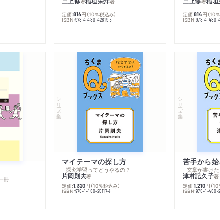
三上修
稲垣栄洋
三上修
稲垣
著
著
著
定価:
円
（10％税込み）
定価:
円
（10
814
814
ISBN:
ISBN:
978-4-480-42819-6
978-4-480-
シリーズ・全集
シリーズ・全集
マイテーマの探し方
苦手から始
─探究学習ってどうやるの？
─文章が書けた
片岡則夫
津村記久子
著
著
一冊
定価:
円
（10％税込み）
定価:
円
（1
1,320
1,210
ISBN:
ISBN:
978-4-480-25117-6
978-4-480-2