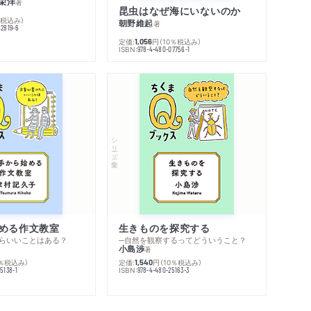
栄洋
著
昆虫はなぜ海にいないのか
％税込み）
朝野維起
著
42819-6
定価:
円
（10％税込み）
1,056
ISBN:
978-4-480-07756-1
シリーズ・全集
める作文教室
生きものを探究する
らいいことはある？
─自然を観察するってどういうこと？
小島渉
著
0％税込み）
定価:
円
（10％税込み）
1,540
ISBN:
5138-1
978-4-480-25163-3