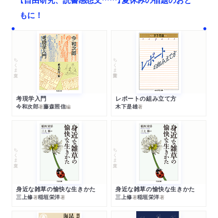
もに！
ちくま文庫
ちくま学芸文庫
考現学入門
レポートの組み立て方
今和次郎
藤森照信
木下是雄
著
編
著
ちくま文庫
ちくま文庫
身近な雑草の愉快な生きかた
身近な雑草の愉快な生きかた
三上修
稲垣栄洋
三上修
稲垣栄洋
著
著
著
著