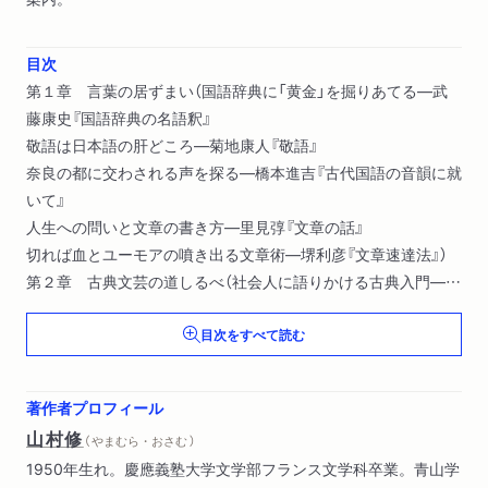
目次
第１章 言葉の居ずまい（国語辞典に「黄金」を掘りあてる―武
藤康史『国語辞典の名語釈』
敬語は日本語の肝どころ―菊地康人『敬語』
奈良の都に交わされる声を探る―橋本進吉『古代国語の音韻に就
いて』
人生への問いと文章の書き方―里見弴『文章の話』
切れば血とユーモアの噴き出る文章術―堺利彦『文章速達法』）
第２章 古典文芸の道しるべ（社会人に語りかける古典入門―藤
井貞和『古典の読み方』
目次をすべて読む
古歌を読む分析的知性の強力さ―萩原朔太郎選評『恋愛名歌集』
現代詩をめぐる「楽しい遍歴」―三好達治『詩を読む人のために』
読むことのうれしさにみちた近代小説案内―窪田空穂『現代文の
著作者プロフィール
鑑賞と批評』）
山村修
（ やまむら・おさむ ）
第３章 歴史への着地（歴史への抑えに抑えた怒り―エルンス
1950年生れ。慶應義塾大学文学部フランス文学科卒業。青山学
ト・Ｈ．ゴンブリッチ『若い読者のための世界史』