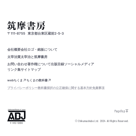
〒111-8755
東京都台東区蔵前2-5-3
会社概要
会社ロゴ・銘板について
太宰治賞
太宰治と筑摩書房
お問い合わせ
著作権について
出版目録
ソーシャルメディア
リンク集
サイトマップ
webちくま
ちくまの教科書
プライバシーポリシー
教科書採択の公正確保に関する基本方針
免責事項
PageTop
© Chikumashobo Ltd.
2024
All Rights Reserved.