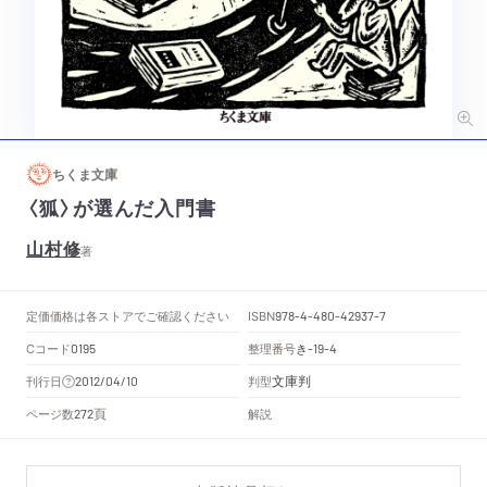
ちくま文庫
〈狐〉が選んだ入門書
山村修
著
定価
価格は各ストアでご確認ください
ISBN
978-4-480-42937-7
Cコード
整理番号
き
0195
-19-4
文庫判
刊行日
判型
2012/04/10
頁
ページ数
解説
272