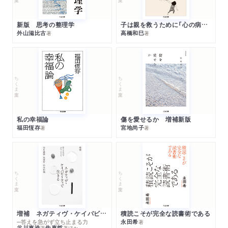
譜』
画家の身にひそむ思想の筋力―菊畑茂久馬『絵かきが語る近代美
新版 思考の整理学
子は親を救うために「心の病」になる
術』
外山滋比古
高橋和巳
著
著
「名画」という価値から解放された絵の見かた―若桑みどり『イ
メージを読む』
二十世紀絵画に「感覚の実現」を読む―前田秀樹『絵画の二十世
ちくま文庫
ちくま文庫
紀』）
私の幸福論
傷を愛せるか 増補新版
福田恆存
宮地尚子
著
著
ちくま文庫
ちくま文庫
増補 ネガティヴ・ケイパビリティで生きる
積読こそが完全な読書術である
─答えを急がず立ち止まる力
永田希
著
谷川嘉浩
朱喜哲
著
著
ほか