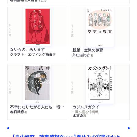
ちくま文庫
ちくま文庫
ないもの、あります
新版 空気の教育
クラフト・エヴィング商會
著
外山滋比古
著
ちくま文庫
ちくま文庫
不幸になりたがる人たち 増補新版
カジムヌガタイ
春日武彦
─風が語る沖縄戦
著
比嘉慂
著
【自由研究、読書感想文……】夏休みの宿題のおと