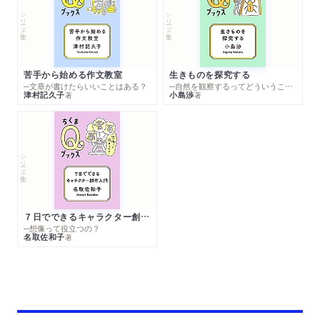
シリーズ・全集
シリーズ・全集
苦手から始める作文教室
生きものを探究する
─文章が書けたらいいことはある？
─自然を観察するってどういうこと？
津村記久子
小島渉
著
著
シリーズ・全集
７日でできるキャラクター創作入門
─想像って役立つの？
名取佐和子
著