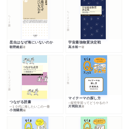
ちくまプリマー新書
ちくま新書
昆虫はなぜ海にいないのか
宇宙最強物質決定戦
朝野維起
高水裕一
著
著
ちくまプリマー新書
シリーズ・全集
マイテーマの探し方
つながる読書
─探究学習ってどうやるの？
片岡則夫
著
─１０代に推したいこの一冊
小池陽慈
編