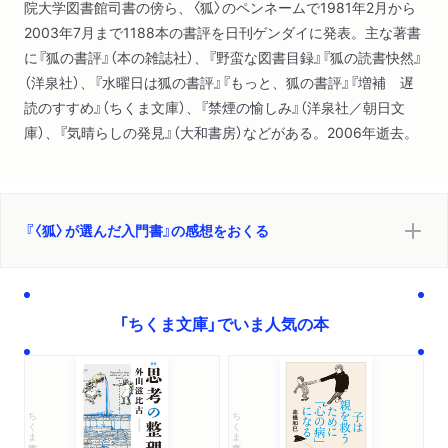
院大学図書館司書の傍ら、〈狐〉のペンネームで1981年2月から
歴史的想像力の剣さばき―岡田英弘『世界史の誕生 モンゴルの
2003年7月まで1188本の書評を日刊ゲンダイに発表。主な著書
発展と伝統』
に『狐の書評』（本の雑誌社）、『野蛮な図書目録』『狐の読書快然』
ブルジョワの二面性を鮮明に照らす―遅塚忠躬『フランス革命―
（洋泉社）、『水曜日は狐の書評』『もっと、狐の書評』『増補 遅
歴史における劇薬』
読のすすめ』（ちくま文庫）、『禁煙の愉しみ』（洋泉社／朝日文
「記者魂」の躍如としたジャパノロジー―内藤湖南『日本文化史
庫）、『気晴らしの発見』（大和書房）などがある。2006年逝去。
研究』
歴史の直接的な肌ざわり―中村稔『私の昭和史』）
第４章 思想史の組み立て（世相の向こうに「近代」の醜怪をあ
ばく―金子光晴『絶望の精神史』
『〈狐〉が選んだ入門書』の感想をおくる
考えるべきことを考えよという指針―田川建三『キリスト教思想
への招待』
思想史からの伝言―岩田靖夫『ヨーロッパ思想入門』
本の「断片」を読みふかめる―内田義彦『社会認識の歩み』
「ちくま文庫」でいま人気の本
アラビア語とイスラームとの切っても切れぬ関係―井筒俊彦『イ
スラーム生誕』）
第５章 美術のインパルス（たっぷりとゆたかな「小著」―武者
小路穣『改訂増補日本美術史』
ちくま文庫
ちくま文庫
江戸絵画の見かたをかえる異色の水先案内―辻惟雄『奇想の系