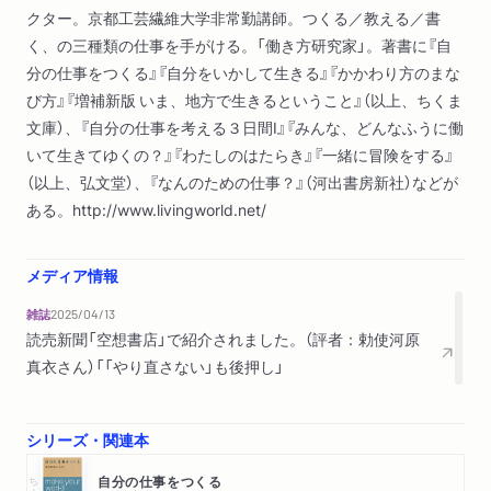
クター。京都工芸繊維大学非常勤講師。つくる／教える／書
く、の三種類の仕事を手がける。「働き方研究家」。著書に『自
分の仕事をつくる』『自分をいかして生きる』『かかわり方のまな
び方』『増補新版 いま、地方で生きるということ』（以上、ちくま
文庫）、『自分の仕事を考える３日間Ⅰ』『みんな、どんなふうに働
いて生きてゆくの？』『わたしのはたらき』『一緒に冒険をする』
（以上、弘文堂）、『なんのための仕事？』（河出書房新社）などが
ある。http://www.livingworld.net/
メディア情報
雑誌
2025/04/13
読売新聞「空想書店」で紹介されました。（評者：勅使河原
真衣さん）「「やり直さない」も後押し」
シリーズ・関連本
ちくま文庫
自分の仕事をつくる