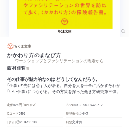
ちくま文庫
かかわり方のまなび方
——ワークショップとファシリテーションの現場から
西村佳哲
著
その仕事が魅力的なのは どうしてなんだろう。
「仕事」の先には必ず人が居る。自分を人を十全に活かすそれが
「いい仕事」につながる。その方策を探った働き方研究第三弾。
円
定価
ISBN
924
（10％税込）
978-4-480-43203-2
Cコード
整理番号
に
0195
-8-3
文庫判
刊行日
判型
2014/10/08