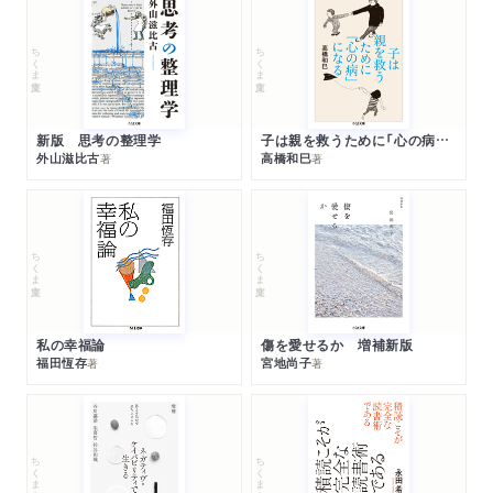
ちくま文庫
ちくま文庫
新版 思考の整理学
子は親を救うために「心の病」になる
外山滋比古
高橋和巳
著
著
ちくま文庫
ちくま文庫
私の幸福論
傷を愛せるか 増補新版
福田恆存
宮地尚子
著
著
ちくま文庫
ちくま文庫