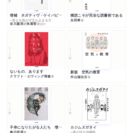
増補 ネガティヴ・ケイパビリティで生きる
積読こそが完全な読書術である
─答えを急がず立ち止まる力
永田希
著
谷川嘉浩
朱喜哲
著
著
ほか
ちくま文庫
ちくま文庫
ないもの、あります
新版 空気の教育
クラフト・エヴィング商會
著
外山滋比古
著
ちくま文庫
ちくま文庫
不幸になりたがる人たち 増補新版
カジムヌガタイ
春日武彦
─風が語る沖縄戦
著