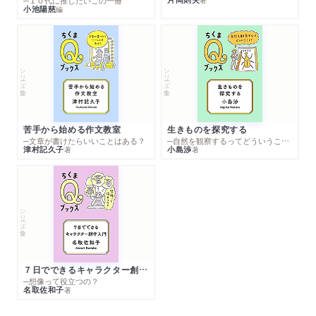
─１０代に推したいこの一冊
小池陽慈
編
シリーズ・全集
シリーズ・全集
苦手から始める作文教室
生きものを探究する
─文章が書けたらいいことはある？
─自然を観察するってどういうこと？
津村記久子
小島渉
著
著
シリーズ・全集
７日でできるキャラクター創作入門
─想像って役立つの？
名取佐和子
著