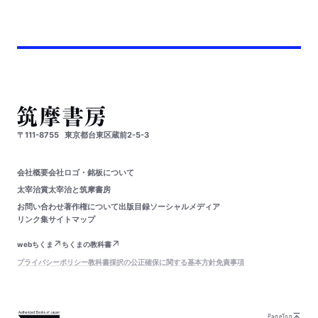
〒111-8755
東京都台東区蔵前2-5-3
会社概要
会社ロゴ・銘板について
太宰治賞
太宰治と筑摩書房
お問い合わせ
著作権について
出版目録
ソーシャルメディア
リンク集
サイトマップ
webちくま
ちくまの教科書
プライバシーポリシー
教科書採択の公正確保に関する基本方針
免責事項
PageTop