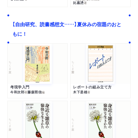
比嘉慂
著
【自由研究、読書感想文……】夏休みの宿題のおと
もに！
ちくま文庫
ちくま学芸文庫
考現学入門
レポートの組み立て方
今和次郎
藤森照信
木下是雄
著
編
著
ちくま文庫
ちくま文庫