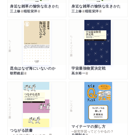
身近な雑草の愉快な生きかた
身近な雑草の愉快な生きかた
三上修
稲垣栄洋
三上修
稲垣栄洋
著
著
著
著
ちくまプリマー新書
ちくま新書
昆虫はなぜ海にいないのか
宇宙最強物質決定戦
朝野維起
高水裕一
著
著
ちくまプリマー新書
シリーズ・全集
マイテーマの探し方
つながる読書
─探究学習ってどうやるの？
片岡則夫
著