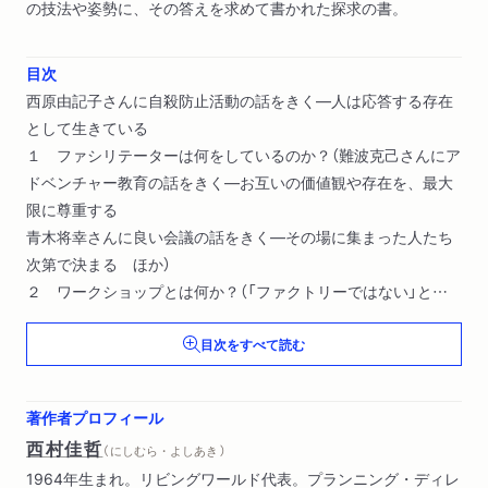
の技法や姿勢に、その答えを求めて書かれた探求の書。
目次
西原由記子さんに自殺防止活動の話をきく―人は応答する存在
として生きている
１ ファシリテーターは何をしているのか？（難波克己さんにア
ドベンチャー教育の話をきく―お互いの価値観や存在を、最大
限に尊重する
青木将幸さんに良い会議の話をきく―その場に集まった人たち
次第で決まる ほか）
２ ワークショップとは何か？（「ファクトリーではない」とい
うこと
目次をすべて読む
創造的である・生産的である ほか）
３ 人の見え方（「ｉ」メッセージ
わたしはあなたではない ほか）
著作者プロフィール
補稿 西原由記子さんの言葉―いま本当に感じていることを
西村佳哲
（ にしむら・よしあき ）
1964年生まれ。リビングワールド代表。プランニング・ディレ