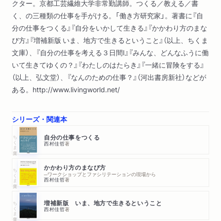
クター。京都工芸繊維大学非常勤講師。つくる／教える／書
く、の三種類の仕事を手がける。「働き方研究家」。著書に『自
分の仕事をつくる』『自分をいかして生きる』『かかわり方のまな
び方』『増補新版 いま、地方で生きるということ』（以上、ちくま
文庫）、『自分の仕事を考える３日間Ⅰ』『みんな、どんなふうに働
いて生きてゆくの？』『わたしのはたらき』『一緒に冒険をする』
（以上、弘文堂）、『なんのための仕事？』（河出書房新社）などが
ある。http://www.livingworld.net/
シリーズ・関連本
ちくま文庫
自分の仕事をつくる
西村佳哲
著
かかわり方のまなび方
ちくま文庫
─ワークショップとファシリテーションの現場から
西村佳哲
著
ちくま文庫
増補新版 いま、地方で生きるということ
西村佳哲
著