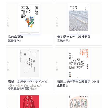
ちくま文庫
ちくま文庫
私の幸福論
傷を愛せるか 増補新版
福田恆存
宮地尚子
著
著
ちくま文庫
ちくま文庫
増補 ネガティヴ・ケイパビリティで生きる
積読こそが完全な読書術である
─答えを急がず立ち止まる力
永田希
著
谷川嘉浩
朱喜哲
著
著
ほか