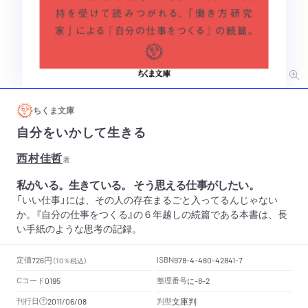
ちくま文庫
自分をいかして生きる
西村佳哲
著
私がいる。生きている。 そう思える仕事がしたい。
「いい仕事」には、その人の存在まるごと入ってるんじゃない
か。『自分の仕事をつくる』の６年越しの続篇である本書は、長
い手紙のような思考の記録。
円
定価
ISBN
726
（10％税込）
978-4-480-42841-7
Cコード
整理番号
に
0195
-8-2
文庫判
刊行日
判型
2011/06/08