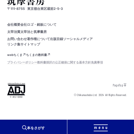
〒111-8755
東京都台東区蔵前2-5-3
会社概要
会社ロゴ・銘板について
太宰治賞
太宰治と筑摩書房
お問い合わせ
著作権について
出版目録
ソーシャルメディア
リンク集
サイトマップ
webちくま
ちくまの教科書
プライバシーポリシー
教科書採択の公正確保に関する基本方針
免責事項
PageTop
© Chikumashobo Ltd.
2024
All Rights Reserved.
本をさがす