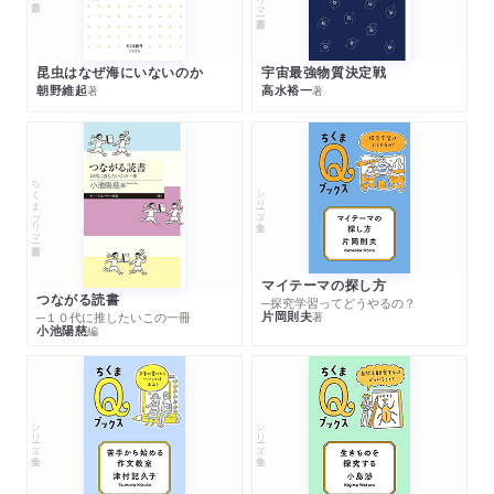
昆虫はなぜ海にいないのか
宇宙最強物質決定戦
朝野維起
高水裕一
著
著
ちくまプリマー新書
シリーズ・全集
マイテーマの探し方
つながる読書
─探究学習ってどうやるの？
片岡則夫
著
─１０代に推したいこの一冊
小池陽慈
編
シリーズ・全集
シリーズ・全集