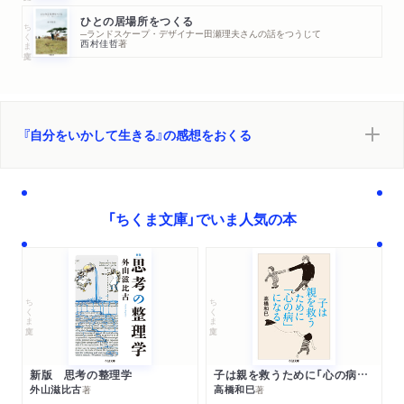
ひとの居場所をつくる
ちくま文庫
─ランドスケープ・デザイナー田瀬理夫さんの話をつうじて
西村佳哲
著
『自分をいかして生きる』の感想をおくる
「ちくま文庫」でいま人気の本
ちくま文庫
ちくま文庫
新版 思考の整理学
子は親を救うために「心の病」になる
外山滋比古
高橋和巳
著
著