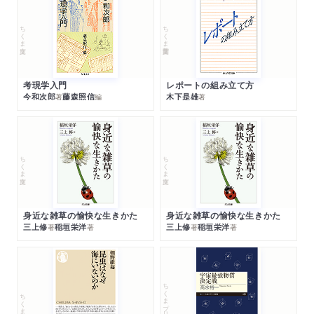
ちくま文庫
ちくま学芸文庫
考現学入門
レポートの組み立て方
今和次郎
藤森照信
木下是雄
著
編
著
ちくま文庫
ちくま文庫
身近な雑草の愉快な生きかた
身近な雑草の愉快な生きかた
三上修
稲垣栄洋
三上修
稲垣栄洋
著
著
著
著
ちくまプリマー新書
ちくま新書