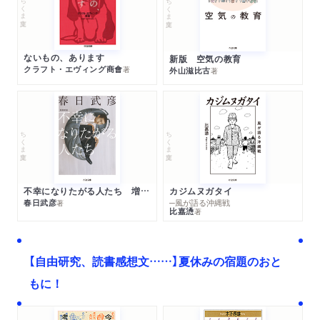
ちくま文庫
ちくま文庫
ないもの、あります
新版 空気の教育
クラフト・エヴィング商會
著
外山滋比古
著
ちくま文庫
ちくま文庫
不幸になりたがる人たち 増補新版
カジムヌガタイ
春日武彦
─風が語る沖縄戦
著
比嘉慂
著
【自由研究、読書感想文……】夏休みの宿題のおと
もに！