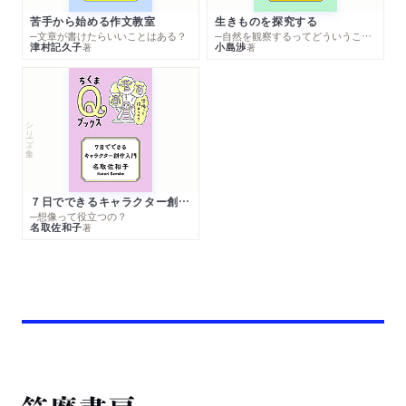
苦手から始める作文教室
生きものを探究する
─文章が書けたらいいことはある？
─自然を観察するってどういうこと？
津村記久子
小島渉
著
著
シリーズ・全集
７日でできるキャラクター創作入門
─想像って役立つの？
名取佐和子
著