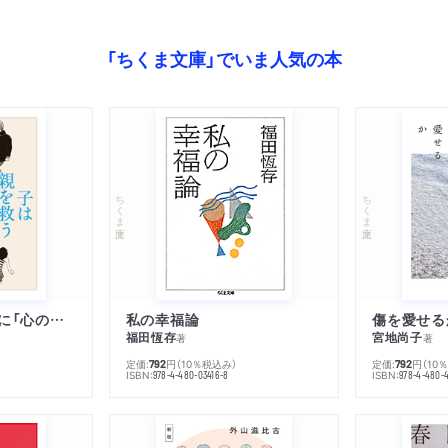
「ちくま文庫」でいま人気の本
ちくま文庫
ちくま文庫
子は親を救うために「心の病」になる
私の幸福論
傷を愛せる
福田恆存
宮地尚子
著
著
定価:
円
（10％税込み）
定価:
円
（10
792
792
ISBN:
ISBN:
978-4-480-03416-8
978-4-480-