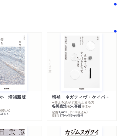
著作者プロフィール
感想
感想をおくる
ちくま文庫
か 増補新版
増補 ネガティヴ・ケイパビリティで生きる
─答えを急がず立ち止まる力
谷川嘉浩
朱喜哲
著
著
ほか
％税込み）
定価:
円
（10％税込み）
1,320
43816-4
ISBN:
978-4-480-44109-6