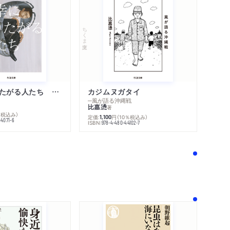
ちくま文庫
不幸になりたがる人たち 増補新版
カジムヌガタイ
─風が語る沖縄戦
比嘉慂
著
％税込み）
定価:
円
（10％税込み）
1,100
44071-6
ISBN:
978-4-480-44102-7
！