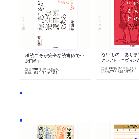
ちくま文庫
ちくま文庫
ないもの、ありま
積読こそが完全な読書術である
クラフト・エヴィン
永田希
著
定価:
円
（10％税込み）
990
定価:
円
（10％税込み）
990
ISBN:
978-4-480-42571-3
ISBN:
978-4-480-44089-1