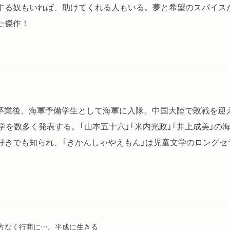
する奴もいれば、助けてくれる人もいる。夢と希望のスパイス
た傑作！
学卒業後、海軍予備学生として海軍に入隊。中国大陸で敗戦を迎え、
学を数多く発表する。「山本五十六」「米内光政」「井上成美」の
きでも知られ、「きかんしゃやえもん」は児童文学のロングセラー
方なく行商に…。平成に生きる