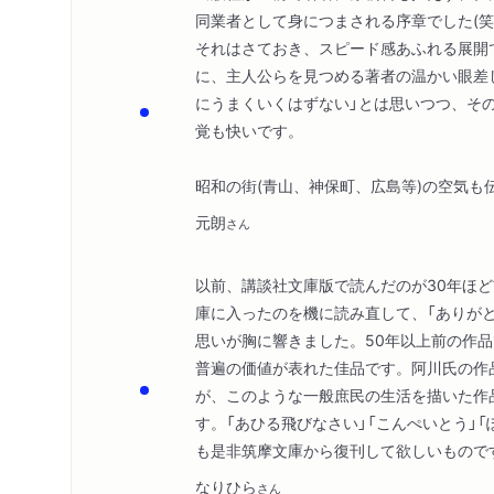
同業者として身につまされる序章でした(笑
それはさておき、スピード感あふれる展開
に、主人公らを見つめる著者の温かい眼差
にうまくいくはずない」とは思いつつ、そ
覚も快いです。
昭和の街(青山、神保町、広島等)の空気も
元朗
さん
以前、講談社文庫版で読んだのが30年ほ
庫に入ったのを機に読み直して、「ありが
思いが胸に響きました。50年以上前の作
普遍の価値が表れた佳品です。阿川氏の作
が、このような一般庶民の生活を描いた作
す。「あひる飛びなさい」「こんぺいとう」「
も是非筑摩文庫から復刊して欲しいもので
なりひら
さん