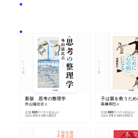
ちくま文庫
ちくま文庫
新版 思考の整理学
外山滋比古
高橋和巳
著
著
定価:
円
（10％税込み）
定価:
円
（10％税込み）
693
880
ISBN:
ISBN:
978-4-480-43912-3
978-4-480-43158-5