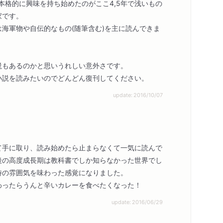
本格的に興味を持ち始めたのがここ4,5年で浅いもの
家です。
軍物や自伝的なもの(随筆含む)を主に読んできま
説もあるのかと思いうれしい意外さです。
説を読みたいのでどんどん復刊してください。
update: 2016/10/07
て手に取り、読み始めたら止まらなくて一気に読んで
後の高度成長期は教科書でしか知らなかった世界でし
時の雰囲気を味わった感覚になりました。
わったらうんと辛いカレーを食べたくなった！
update: 2016/06/29