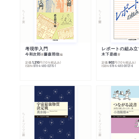
ちくま文庫
ちくま学芸文庫
考現学入門
レポートの組み立
今和次郎
藤森照信
木下是雄
著
編
著
定価:
円
（10％税込み）
定価:
円
（10％税込み）
1,210
902
ISBN:
ISBN:
978-4-480-02115-1
978-4-480-08121-6
ちくまプリマー新書
ちくまプリマー新書