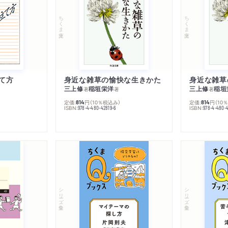
ちくま文庫
ちくま文庫
て方
身近な雑草の愉快な生きかた
身近な雑草
三上修
稲垣栄洋
三上修
稲垣
著
著
著
定価:
円
（10％税込み）
定価:
円
（10
814
814
ISBN:
ISBN:
978-4-480-42819-6
978-4-480-
シリーズ・全集
シリーズ・全集