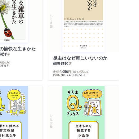
ちくま新書
の愉快な生きかた
栄洋
著
昆虫はなぜ海にいないのか
％税込み）
朝野維起
著
42819-6
定価:
円
（10％税込み）
1,056
ISBN:
978-4-480-07756-1
シリーズ・全集