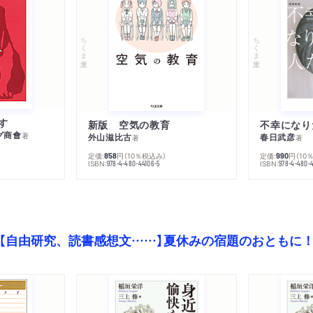
ちくま文庫
ちくま文庫
す
新版 空気の教育
グ商會
著
外山滋比古
春日武彦
著
著
定価:
円
（10％税込み）
定価:
円
（10
858
990
ISBN:
ISBN:
978-4-480-44106-5
978-4-480-
【自由研究、読書感想文……】夏休みの宿題のおともに