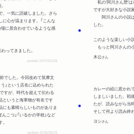
私の’阿川さん歴’は
)。
ですが大好きな小説
で、一気に読破しました。さら
阿川さんの小説は海
しに心が温まります。「こんな
した。
の場に居合わせているような感
このような楽しい小
もっと阿川さんの小
伝わってきました。
木公
さん
update: 2017/02/08
ど前でした。今回改めて筑摩文
とう」という店名に込められた
カレーの絵に惹かれ
品ですが、時代を超えて伝わる
しましいました。戦
品というと海軍物が有名です
たが、読みながら当
品にも素晴らしいものがありま
そして何より読み終
ぽんこつ」「いるかの学校」など
ヨシ
さん
す。
update: 2016/08/15