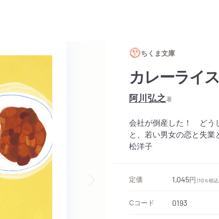
ちくま文庫
カレーライ
阿川弘之
著
会社が倒産した！ どう
と、若い男女の恋と失業
松洋子
定価
1,045
円
（10％税込
Next slide
Cコード
0193