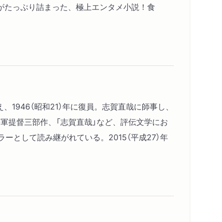
がたっぷり詰まった、極上エンタメ小説！食
1946（昭和21）年に復員。志賀直哉に師事し、
海軍提督三部作、「志賀直哉」など、評伝文学にお
として読み継がれている。2015（平成27）年