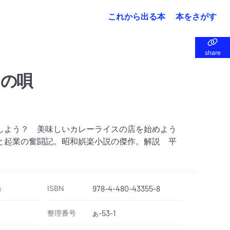
これから出る本
本をさがす
share
share
スの唄
しよう？ 美味しいカレーライスの店を始めよう
と起業の奮闘記。昭和娯楽小説の傑作。解説 平
ISBN
978-4-480-43355-8
）
整理番号
-53-1
あ