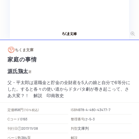
ちくま文庫
家庭の事情
源氏鶏太
著
父・平太郎は退職金と貯金の全財産を5人の娘と自分で6等分に
した。すると各々の使い道からドタバタ劇が巻き起こって、さ
あ大変？！ 解説 印南敦史
円
定価
ISBN
858
（10％税込）
978-4-480-43477-7
Cコード
整理番号
け
0193
-5-3
文庫判
刊行日
判型
2017/11/08
頁
ページ数
解説
384