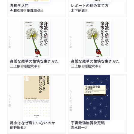
考現学入門
レポートの組み立て方
今和次郎
藤森照信
木下是雄
著
編
著
ちくま文庫
ちくま文庫
身近な雑草の愉快な生きかた
身近な雑草の愉快な生きかた
三上修
稲垣栄洋
三上修
稲垣栄洋
著
著
著
著
ちくまプリマー新書
ちくま新書
昆虫はなぜ海にいないのか
宇宙最強物質決定戦
朝野維起
高水裕一
著
著