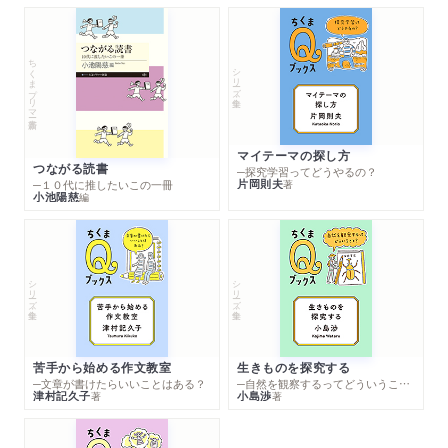
ちくまプリマー新書
シリーズ・全集
マイテーマの探し方
つながる読書
─探究学習ってどうやるの？
片岡則夫
著
─１０代に推したいこの一冊
小池陽慈
編
シリーズ・全集
シリーズ・全集
苦手から始める作文教室
生きものを探究する
─文章が書けたらいいことはある？
─自然を観察するってどういうこと？
津村記久子
小島渉
著
著