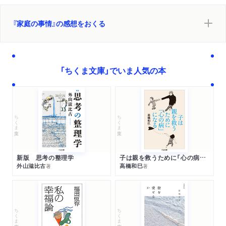
『家庭の事情』の感想をおくる
「ちくま文庫」でいま人気の本
ちくま文庫
ちくま文庫
新版 思考の整理学
子は親を救うために「心の病」になる
外山滋比古
高橋和巳
著
著
ちくま文庫
ちくま文庫