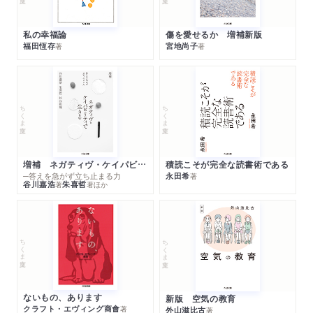
私の幸福論
傷を愛せるか 増補新版
福田恆存
宮地尚子
著
著
ちくま文庫
ちくま文庫
増補 ネガティヴ・ケイパビリティで生きる
積読こそが完全な読書術である
─答えを急がず立ち止まる力
永田希
著
谷川嘉浩
朱喜哲
著
著
ほか
ちくま文庫
ちくま文庫
ないもの、あります
新版 空気の教育
クラフト・エヴィング商會
著
外山滋比古
著