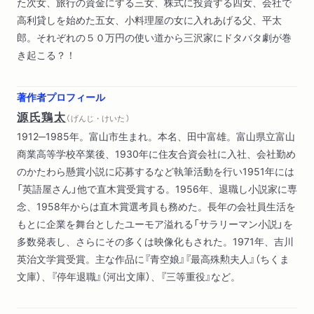
た次女、旅行の資金にする三女、株式に投資する四女、会社で
高利貸しを始めた五女、小料理屋の女に入れあげる父、平太
郎。それぞれの５０万円の使い道から三沢家にドタバタ劇が巻
き起こる？！
著作者プロフィール
源氏鶏太
（ げんじ・けいた ）
1912─1985年。富山市生まれ。本名、田中富雄。富山県立富山
商業高等学校卒業後、1930年に住友合資会社に入社、会社勤め
のかたわら懸賞小説に応募するなど執筆活動を行い1951年には
「英語屋さん」他で直木賞受賞する。1956年、退職し小説家に専
念、1958年からは直木賞選考員も務めた。長年の会社員生活を
もとに企業を舞台としたユーモア溢れる「サラリーマン小説」を
多数発表し、さらにその多くは映像化もされた。1971年、吉川
英治文学賞受賞。主な作品に『青空娘』『最高殊勲夫人』（ちくま
文庫）、『停年退職』（河出文庫）、『三等重役』など。