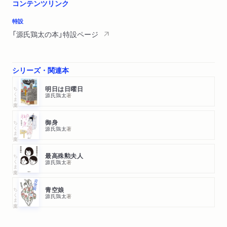
コンテンツリンク
特設
「源氏鶏太の本」特設ページ
シリーズ・関連本
ちくま文庫
明日は日曜日
源氏鶏太
著
ちくま文庫
御身
源氏鶏太
著
ちくま文庫
最高殊勲夫人
源氏鶏太
著
ちくま文庫
青空娘
源氏鶏太
著