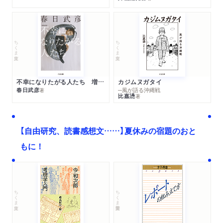
ちくま文庫
ちくま文庫
不幸になりたがる人たち 増補新版
カジムヌガタイ
春日武彦
─風が語る沖縄戦
著
比嘉慂
著
【自由研究、読書感想文……】夏休みの宿題のおと
もに！
ちくま文庫
ちくま学芸文庫