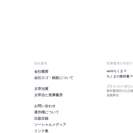
会社案内
筑摩書房の外部サ
webちくま
会社概要
ちくまの教科書
会社ロゴ・銘板について
プライバシーポリ
太宰治賞
教科書採択の公正
太宰治と筑摩書房
免責事項
お問い合わせ
著作権について
出版目録
ソーシャルメディア
リンク集