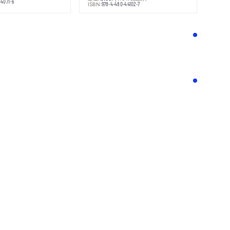
44071-6
ISBN:
978-4-480-44102-7
！