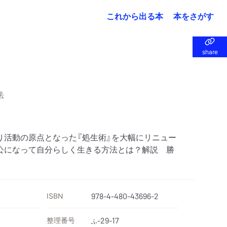
これから出る本
本をさがす
share
share
法
り活動の原点となった『処生術』を大幅にリニュー
公になって自分らしく生きる方法とは？解説 勝
ISBN
978-4-480-43696-2
整理番号
-29-17
ふ