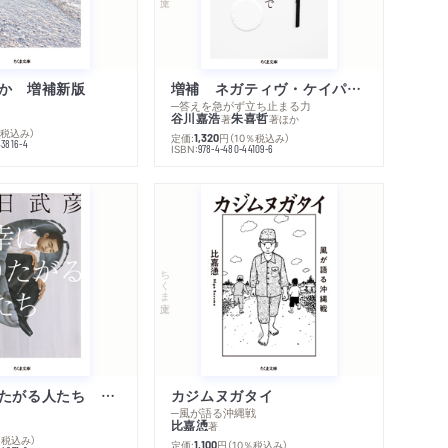
か 増補新版
増補 ネガティヴ・ケイパビリティで生きる
─答えを急がず立ち止まる力
谷川嘉浩
朱喜哲
著
著
ほか
％税込み）
定価:
円
（10％税込み）
1,320
43816-4
ISBN:
978-4-480-44109-6
ちくま文庫
不幸になりたがる人たち 増補新版
カジムヌガタイ
─風が語る沖縄戦
比嘉慂
著
％税込み）
定価:
円
（10％税込み）
1,100