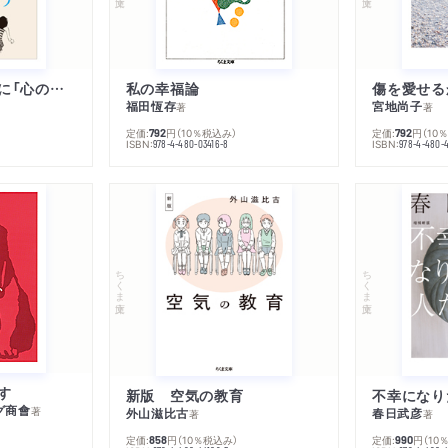
子は親を救うために「心の病」になる
私の幸福論
傷を愛せる
福田恆存
宮地尚子
著
著
定価:
円
（10％税込み）
定価:
円
（10
792
792
ISBN:
ISBN:
978-4-480-03416-8
978-4-480-
ちくま文庫
ちくま文庫
す
新版 空気の教育
グ商會
著
外山滋比古
春日武彦
著
著
定価:
円
（10％税込み）
定価:
円
（10
858
990