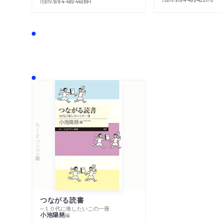
ISBN:
978-4-480-44089-1
ちくまプリマー新書
つながる読書
─１０代に推したいこの一冊
小池陽慈
編