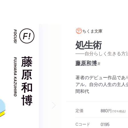
ちくま文庫
処生術
——自分らしく生きる方
藤原和博
著
著者のデビュー作品であ
アル。自分の人生の主人
間和代
定価
880
円
（10％税込）
Next slide
Cコード
0195