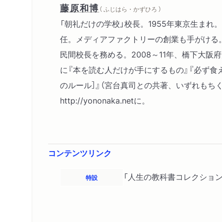
藤原和博
（ ふじはら・かずひろ ）
「朝礼だけの学校」校長。1955年東京生ま
任。メディアファクトリーの創業も手がける。1
民間校長を務める。2008～11年、橋下大阪
に『本を読む人だけが手にするもの』『必ず食え
のルール］』（宮台真司との共著、いずれもちく
http://yononaka.netに。
コンテンツリンク
「人生の教科書コレクション
特設