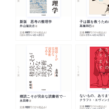
新版 思考の整理学
外山滋比古
高橋和巳
著
著
定価:
円
（10％税込み）
定価:
円
（10％税込み）
693
880
ISBN:
ISBN:
978-4-480-43912-3
978-4-480-43158-5
ちくま文庫
ちくま文庫
ないもの、ありま
積読こそが完全な読書術である
クラフト・エヴィン
永田希
著
定価:
円
（10％税込み）
990
定価:
円
（10％税込み）
990
ISBN:
978-4-480-42571-3