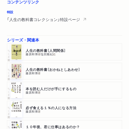
コンテンツリンク
特設
「人生の教科書コレクション」特設ページ
シリーズ・関連本
ちくま文庫
人生の教科書［人間関係］
藤原和博
著
塩田雅紀
絵
ちくま文庫
人生の教科書［おかねとしあわせ］
藤原和博
著
ちくま文庫
本を読む人だけが手にするもの
藤原和博
著
ちくま文庫
必ず食える１％の人になる方法
藤原和博
著
ちくま文庫
１０年後、君に仕事はあるのか？