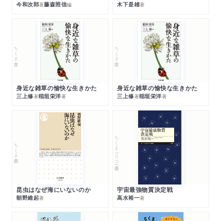
今和次郎
藤森照信
木下是雄
著
編
著
ちくま文庫
ちくま文庫
身近な雑草の愉快な生きかた
身近な雑草の愉快な生きかた
三上修
稲垣栄洋
三上修
稲垣栄洋
著
著
著
著
ちくまプリマー新書
ちくま新書
昆虫はなぜ海にいないのか
宇宙最強物質決定戦
朝野維起
高水裕一
著
著