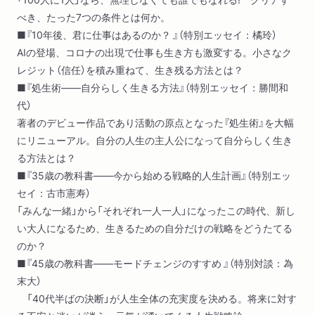
べき、たった7つの条件とは何か。
■『10年後、君に仕事はあるのか？ 』（特別エッセイ：橘玲）
AIの登場、コロナの出現で仕事も生き方も激変する。小さなク
レジット（信任）を積み重ねて、生き残る方法とは？
■『処生術――自分らしく生きる方法』（特別エッセイ：勝間和
代）
著者のデビュー作品であり活動の原点となった『処生術』を大幅
にリニューアル。自分の人生の主人公になって自分らしく生き
る方法とは？
■『35歳の教科書――今から始める戦略的人生計画』（特別エッ
セイ：古市憲寿）
「みんな一緒」から「それぞれ一人一人」になったこの時代、新し
い大人になるため、生きるための自分だけの戦略をどうたてる
のか？
■『45歳の教科書――モードチェンジのすすめ 』（特別対談：為
末大）
「40代半ばの決断」が人生全体の充実度を決める。将来に対す