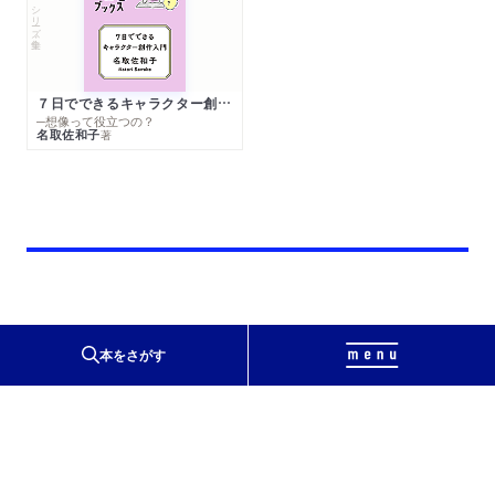
シリーズ・全集
７日でできるキャラクター創作入門
─想像って役立つの？
名取佐和子
著
本をさがす
〒111-8755
東京都台東区蔵前2-5-3
会社概要
会社ロゴ・銘板について
太宰治賞
太宰治と筑摩書房