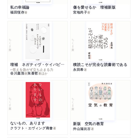
私の幸福論
傷を愛せるか 増補新版
福田恆存
宮地尚子
著
著
ちくま文庫
ちくま文庫
増補 ネガティヴ・ケイパビリティで生きる
積読こそが完全な読書術である
─答えを急がず立ち止まる力
永田希
著
谷川嘉浩
朱喜哲
著
著
ほか
ちくま文庫
ちくま文庫
ないもの、あります
新版 空気の教育
クラフト・エヴィング商會
著
外山滋比古
著