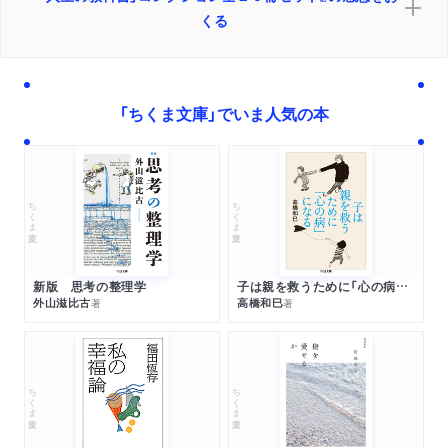
くる
「ちくま文庫」でいま人気の本
ちくま文庫
ちくま文庫
新版 思考の整理学
子は親を救うために「心の病」になる
外山滋比古
高橋和巳
著
著
ちくま文庫
ちくま文庫