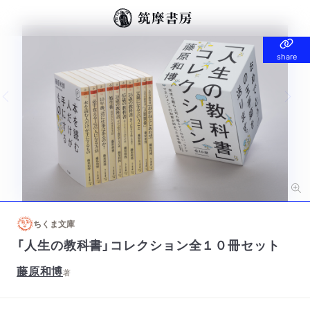
share
share
Previous slide
Nex
ちくま文庫
「人生の教科書」コレクション全１０冊セット
藤原和博
著