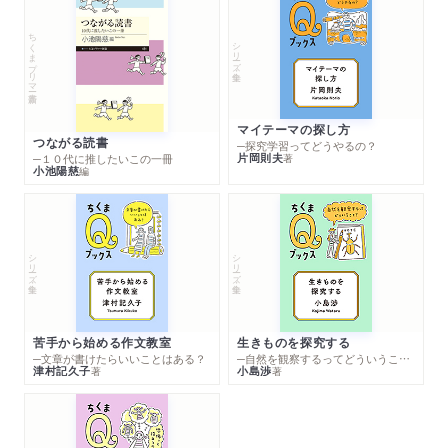
ちくまプリマー新書
シリーズ・全集
マイテーマの探し方
つながる読書
─探究学習ってどうやるの？
片岡則夫
著
─１０代に推したいこの一冊
小池陽慈
編
シリーズ・全集
シリーズ・全集
苦手から始める作文教室
生きものを探究する
─文章が書けたらいいことはある？
─自然を観察するってどういうこと？
津村記久子
小島渉
著
著