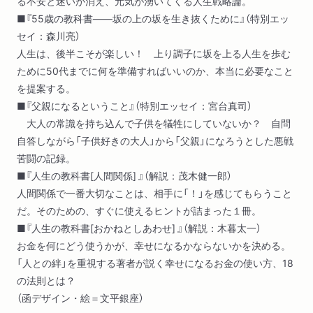
る不安と迷いが消え、元気が湧いてくる人生戦略論。
■『55歳の教科書――坂の上の坂を生き抜くために』（特別エッ
セイ：森川亮）
人生は、後半こそが楽しい！ 上り調子に坂を上る人生を歩む
ために50代までに何を準備すればいいのか、本当に必要なこと
を提案する。
■『父親になるということ』（特別エッセイ：宮台真司）
大人の常識を持ち込んで子供を犠牲にしていないか？ 自問
自答しながら「子供好きの大人」から「父親」になろうとした悪戦
苦闘の記録。
■『人生の教科書[人間関係] 』（解説：茂木健一郎）
人間関係で一番大切なことは、相手に「！」を感じてもらうこと
だ。そのための、すぐに使えるヒントが詰まった１冊。
■『人生の教科書[おかねとしあわせ] 』（解説：木暮太一）
お金を何にどう使うかが、幸せになるかならないかを決める。
「人との絆」を重視する著者が説く幸せになるお金の使い方、18
の法則とは？
（函デザイン・絵＝文平銀座）