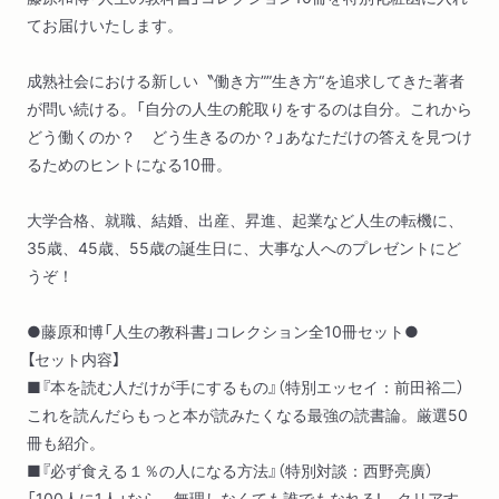
てお届けいたします。
成熟社会における新しい〝働き方””生き方“を追求してきた著者
が問い続ける。「自分の人生の舵取りをするのは自分。これから
どう働くのか？ どう生きるのか？」あなただけの答えを見つけ
るためのヒントになる10冊。
大学合格、就職、結婚、出産、昇進、起業など人生の転機に、
35歳、45歳、55歳の誕生日に、大事な人へのプレゼントにど
うぞ！
●藤原和博「人生の教科書」コレクション全10冊セット●
【セット内容】
■『本を読む人だけが手にするもの』（特別エッセイ：前田裕二）
これを読んだらもっと本が読みたくなる最強の読書論。厳選50
冊も紹介。
■『必ず食える１％の人になる方法』（特別対談：西野亮廣）
「100人に1人」なら、無理しなくても誰でもなれる! クリアす