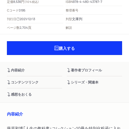
円
定価
ISBN
8,536
（10％税込）
978-4-480-43787-7
Cコード
整理番号
0195
文庫判
刊行日
判型
2021/12/13
頁
ページ数
解説
2,704
購入する
内容紹介
著作者プロフィール
コンテンツリンク
シリーズ・関連本
感想をおくる
内容紹介
藤原和博「人生の教科書」コレクション10冊を特別化粧函に入れ