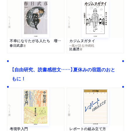
ちくま文庫
ちくま文庫
不幸になりたがる人たち 増補新版
カジムヌガタイ
春日武彦
─風が語る沖縄戦
著
比嘉慂
著
【自由研究、読書感想文……】夏休みの宿題のおと
もに！
ちくま文庫
ちくま学芸文庫
考現学入門
レポートの組み立て方