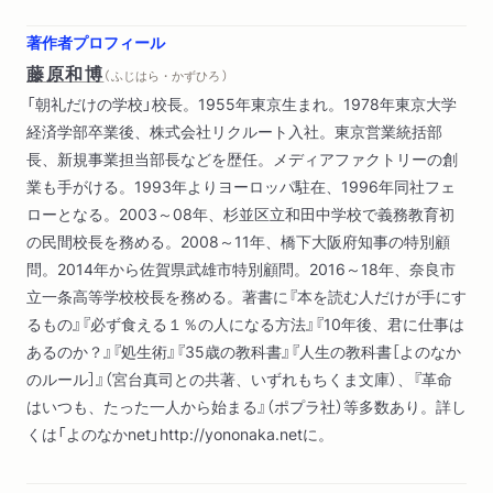
著作者プロフィール
藤原和博
（ ふじはら・かずひろ ）
「朝礼だけの学校」校長。1955年東京生まれ。1978年東京大学
経済学部卒業後、株式会社リクルート入社。東京営業統括部
長、新規事業担当部長などを歴任。メディアファクトリーの創
業も手がける。1993年よりヨーロッパ駐在、1996年同社フェ
ローとなる。2003～08年、杉並区立和田中学校で義務教育初
の民間校長を務める。2008～11年、橋下大阪府知事の特別顧
問。2014年から佐賀県武雄市特別顧問。2016～18年、奈良市
立一条高等学校校長を務める。著書に『本を読む人だけが手にす
るもの』『必ず食える１％の人になる方法』『10年後、君に仕事は
あるのか？』『処生術』『35歳の教科書』『人生の教科書［よのなか
のルール］』（宮台真司との共著、いずれもちくま文庫）、『革命
はいつも、たった一人から始まる』（ポプラ社）等多数あり。詳し
くは「よのなかnet」http://yononaka.netに。