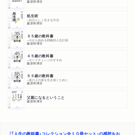
藤原和博
著
処生術
ちくま文庫
─自分らしく生きる方法
藤原和博
著
３５歳の教科書
ちくま文庫
─今から始める戦略的人生計画
藤原和博
著
４５歳の教科書
ちくま文庫
─モードチェンジのすすめ
藤原和博
著
５５歳の教科書
ちくま文庫
─坂の上の坂を生き抜くために
藤原和博
著
ちくま文庫
父親になるということ
藤原和博
著
『「人生の教科書」コレクション全１０冊セット』の感想をお