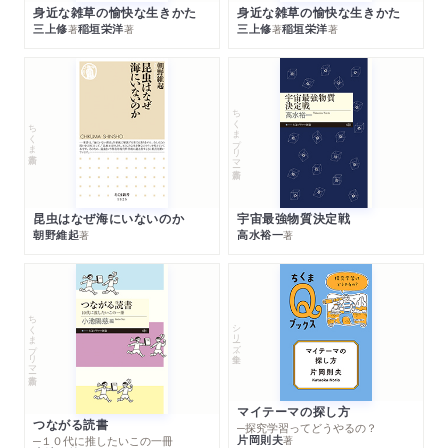
身近な雑草の愉快な生きかた
身近な雑草の愉快な生きかた
三上修
稲垣栄洋
三上修
稲垣栄洋
著
著
著
著
ちくまプリマー新書
ちくま新書
昆虫はなぜ海にいないのか
宇宙最強物質決定戦
朝野維起
高水裕一
著
著
ちくまプリマー新書
シリーズ・全集
マイテーマの探し方
つながる読書
─探究学習ってどうやるの？
片岡則夫
著
─１０代に推したいこの一冊