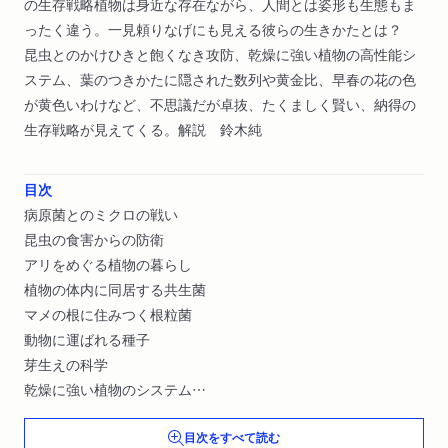
の生存戦略植物は身近な存在ながら、人間とは姿形も生態もま
ったく違う。一見頼りなげにも見える彼らの生きかたとは？
昆虫とのかけひきと飽くなき攻防、乾燥に強い植物の高性能シ
ステム、葉のつきかたに隠された数列や黄金比、早春の花の色
が黄色いわけなど、不思議だが卓抜、たくましく賢い、納得の
生存戦略が見えてくる。解説 鈴木純
目次
病原菌とのミクロの戦い
昆虫の食害からの防衛
アリをめぐる植物の暮らし
植物の体内に同居する共生菌
マメの根に住みつく根粒菌
動物に運ばれる種子
芽生えの科学
乾燥に強い植物のシステム
植物に潜む暗号
目次をすべて読む
他者を利用するつる植物