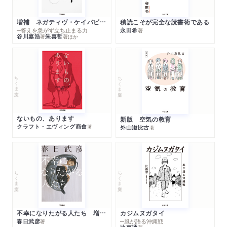
増補 ネガティヴ・ケイパビリティで生きる
積読こそが完全な読書術である
─答えを急がず立ち止まる力
永田希
著
谷川嘉浩
朱喜哲
著
著
ほか
ちくま文庫
ちくま文庫
ないもの、あります
新版 空気の教育
クラフト・エヴィング商會
著
外山滋比古
著
ちくま文庫
ちくま文庫
不幸になりたがる人たち 増補新版
カジムヌガタイ
春日武彦
─風が語る沖縄戦
著