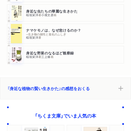
ちくま文庫
身近な虫たちの華麗な生きかた
稲垣栄洋
著
小堀文彦
画
ちくまプリマー新書
ナマケモノは、なぜ怠けるのか？
─生き物の個性と進化のふしぎ
稲垣栄洋
著
ちくま文庫
身近な野菜のなるほど観察録
稲垣栄洋
著
三上修
画
『身近な植物の賢い生きかた』の感想をおくる
「ちくま文庫」でいま人気の本