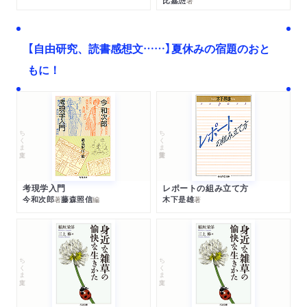
比嘉慂
著
【自由研究、読書感想文……】夏休みの宿題のおと
もに！
ちくま文庫
ちくま学芸文庫
考現学入門
レポートの組み立て方
今和次郎
藤森照信
木下是雄
著
編
著
ちくま文庫
ちくま文庫