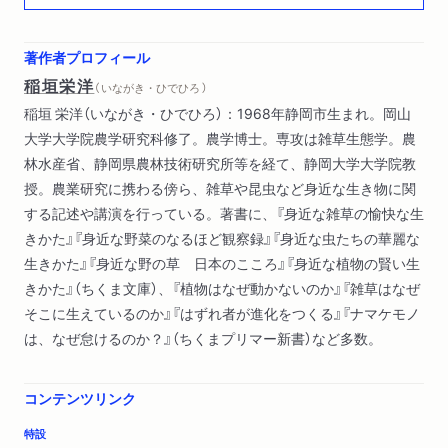
花と昆虫のかけひき
花の色に隠された秘密
著作者プロフィール
すべては受粉のために
稲垣栄洋
（ いながき・ひでひろ ）
植物を老化させるホルモン
稲垣 栄洋（いながき・ひでひろ）：1968年静岡市生まれ。岡山
紅葉が赤く染まる理由
大学大学院農学研究科修了。農学博士。専攻は雑草生態学。農
植物の冬の過ごし方
林水産省、静岡県農林技術研究所等を経て、静岡大学大学院教
植物が出すフィトンチッド
授。農業研究に携わる傍ら、雑草や昆虫など身近な生き物に関
現代に残る古代植物
する記述や講演を行っている。著書に、『身近な雑草の愉快な生
緑の惑星を作った植物の素顔
きかた』『身近な野菜のなるほど観察録』『身近な虫たちの華麗な
生きかた』『身近な野の草 日本のこころ』『身近な植物の賢い生
きかた』（ちくま文庫）、『植物はなぜ動かないのか』『雑草はなぜ
そこに生えているのか』『はずれ者が進化をつくる』『ナマケモノ
は、なぜ怠けるのか？』（ちくまプリマー新書）など多数。
コンテンツリンク
特設