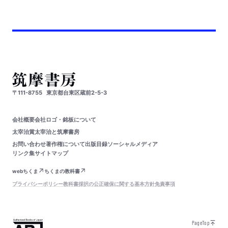
〒111-8755
東京都台東区蔵前2-5-3
会社概要
会社ロゴ・銘板について
太宰治賞
太宰治と筑摩書房
お問い合わせ
著作権について
出版目録
ソーシャルメディア
リンク集
サイトマップ
webちくま
ちくまの教科書
プライバシーポリシー
教科書採択の公正確保に関する基本方針
免責事項
PageTop