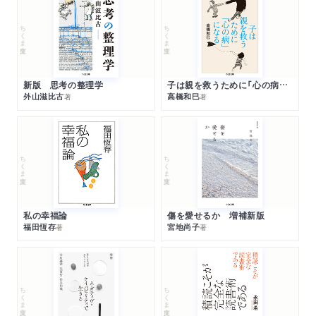
ちくま文庫
ちくま文庫
新版 思考の整理学
子は親を救うために「心の病」になる
外山滋比古
高橋和巳
著
著
ちくま文庫
ちくま文庫
私の幸福論
傷を愛せるか 増補新版
福田恆存
宮地尚子
著
著
ちくま文庫
ちくま文庫