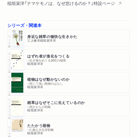
稲垣栄洋「ナマケモノは、なぜ怠けるのか？」特設ページ
シリーズ・関連本
ちくま文庫
身近な雑草の愉快な生きかた
三上修
著
稲垣栄洋
著
ちくまプリマー新書
はずれ者が進化をつくる
─生き物をめぐる個性の秘密
稲垣栄洋
著
ちくまプリマー新書
植物はなぜ動かないのか
─弱くて強い植物のはなし
稲垣栄洋
著
ちくまプリマー新書
雑草はなぜそこに生えているのか
─弱さからの戦略
稲垣栄洋
著
たたかう植物
ちくま新書
─仁義なき生存戦略
稲垣栄洋
著