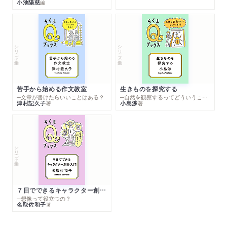
小池陽慈
編
シリーズ・全集
シリーズ・全集
苦手から始める作文教室
生きものを探究する
─文章が書けたらいいことはある？
─自然を観察するってどういうこと？
津村記久子
小島渉
著
著
シリーズ・全集
７日でできるキャラクター創作入門
─想像って役立つの？
名取佐和子
著