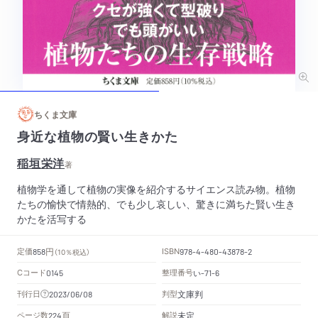
ちくま文庫
身近な植物の賢い生きかた
稲垣栄洋
著
植物学を通して植物の実像を紹介するサイエンス読み物。植物
たちの愉快で情熱的、でも少し哀しい、驚きに満ちた賢い生き
かたを活写する
円
定価
ISBN
858
（10％税込）
978-4-480-43878-2
Cコード
整理番号
い
0145
-71-6
文庫判
刊行日
判型
2023/06/08
頁
未定
ページ数
解説
224