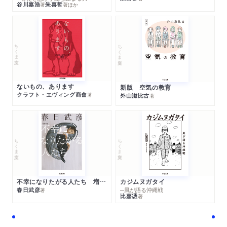
谷川嘉浩
朱喜哲
著
著
ほか
ちくま文庫
ちくま文庫
ないもの、あります
新版 空気の教育
クラフト・エヴィング商會
著
外山滋比古
著
ちくま文庫
ちくま文庫
不幸になりたがる人たち 増補新版
カジムヌガタイ
春日武彦
─風が語る沖縄戦
著
比嘉慂
著