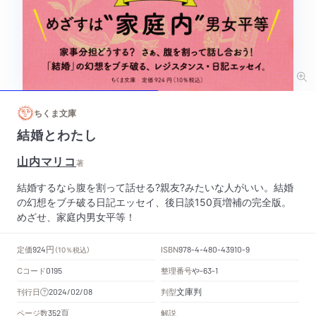
ちくま文庫
結婚とわたし
山内マリコ
著
結婚するなら腹を割って話せる?親友?みたいな人がいい。結婚
の幻想をブチ破る日記エッセイ、後日談150頁増補の完全版。
めざせ、家庭内男女平等！
円
定価
ISBN
924
（10％税込）
978-4-480-43910-9
Cコード
整理番号
や
0195
-63-1
文庫判
刊行日
判型
2024/02/08
頁
ページ数
解説
352