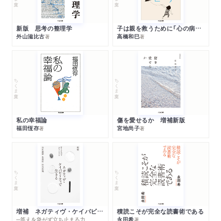
新版 思考の整理学
子は親を救うために「心の病」になる
外山滋比古
高橋和巳
著
著
ちくま文庫
ちくま文庫
私の幸福論
傷を愛せるか 増補新版
福田恆存
宮地尚子
著
著
ちくま文庫
ちくま文庫
増補 ネガティヴ・ケイパビリティで生きる
積読こそが完全な読書術である
─答えを急がず立ち止まる力
永田希
著