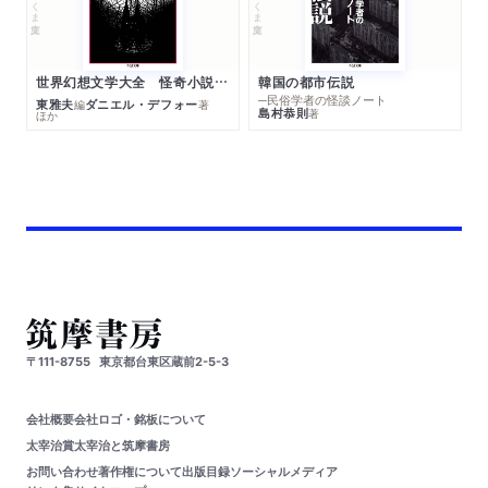
世界幻想文学大全 怪奇小説精華
韓国の都市伝説
─民俗学者の怪談ノート
東雅夫
ダニエル・デフォー
編
著
島村恭則
著
ほか
〒111-8755
東京都台東区蔵前2-5-3
会社概要
会社ロゴ・銘板について
太宰治賞
太宰治と筑摩書房
お問い合わせ
著作権について
出版目録
ソーシャルメディア