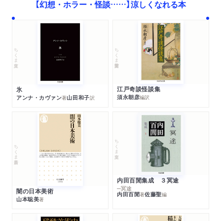
【幻想・ホラー・怪談……】涼しくなれる本
ちくま学芸文庫
ちくま文庫
江戸奇談怪談集
氷
須永朝彦
アンナ・カヴァン
山田和子
編訳
著
訳
ちくま文庫
ちくま新書
内田百閒集成 ３冥途
─冥途
闇の日本美術
内田百閒
佐藤聖
著
編
山本聡美
著