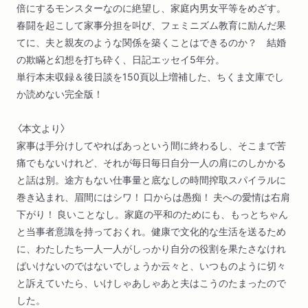
倍にするモンスターなのに絶望し、家庭内男女平等をめざす。
春闘を起こして家事分担を叫び、フェミニズム教育に励んだ果
てに、夫と親友のような関係を築くことはできるのか？ 結婚
の欺瞞と幻想を打ち砕く、日記エッセイ5年分。
単行本未収録＆後日談を150頁以上増補した、ちくま文庫でし
か読めない完全版！
〈本文より〉
家事は手分けしてやればあっという間に終わるし、そこまで苦
痛でもないけれど、それが毎日毎日自分一人の肩にのしかかる
と話は別。途方もない仕事量と底なしの時間搾取スパイラルに
巻き込まれ、眉間にはシワ！ 口からは愚痴！ 夫への愛情は右肩
下がり！ 良いことなし。家庭の平和のためにも、もっとちゃん
と当事者意識を持っておくれ。健康で文化的な生活を送るため
に、わたしたち一人一人がしっかり自分の役割を果たさなけれ
ばいけないのではないでしょうか云々と、いつものように切々
と訴えていたら、いけしゃあしゃあと夫はこうのたまったので
した。