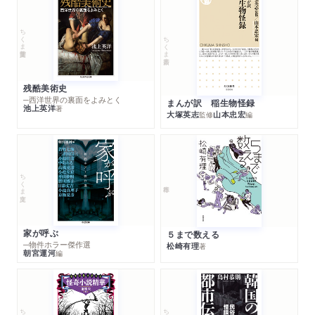
ちくま学芸文庫
ちくま新書
残酷美術史
─西洋世界の裏面をよみとく
まんが訳 稲生物怪録
池上英洋
著
大塚英志
山本忠宏
監修
編
ちくま文庫
家が呼ぶ
５まで数える
─物件ホラー傑作選
松崎有理
著
朝宮運河
編
ちくま文庫
ちくま文庫