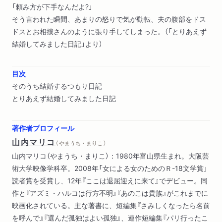
「頼み方が下手なんだよ?」
そう言われた瞬間、あまりの怒りで気が動転、夫の腹部をドス
ドスとお相撲さんのように張り手してしまった。（「とりあえず
結婚してみました日記」より）
目次
そのうち結婚するつもり日記
とりあえず結婚してみました日記
著作者プロフィール
山内マリコ
（ やまうち・まりこ ）
山内マリコ（やまうち・まりこ）：1980年富山県生まれ。大阪芸
術大学映像学科卒。2008年「女による女のためのＲ-18文学賞」
読者賞を受賞し、12年『ここは退屈迎えに来て』でデビュー。同
作と『アズミ・ハルコは行方不明』『あのこは貴族』がこれまでに
映画化されている。主な著書に、短編集『さみしくなったら名前
を呼んで』『選んだ孤独はよい孤独』、連作短編集『パリ行ったこ