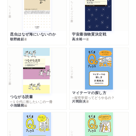
ちくまプリマー新書
ちくま新書
昆虫はなぜ海にいないのか
宇宙最強物質決定戦
朝野維起
高水裕一
著
著
ちくまプリマー新書
シリーズ・全集
マイテーマの探し方
つながる読書
─探究学習ってどうやるの？
片岡則夫
著
─１０代に推したいこの一冊
小池陽慈
編
シリーズ・全集
シリーズ・全集