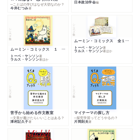
日本政治学会
編
─ことばの学びはなぜ大切なのか？
今井むつみ
著
シリーズ・全集
シリーズ・全集
ムーミン・コミックス 全１４巻セット
トーベ・ヤンソン
著
ムーミン・コミックス １ 黄金のしっぽ
ラルス・ヤンソン
著
ほか
トーベ・ヤンソン
著
ラルス・ヤンソン
著
ほか
シリーズ・全集
シリーズ・全集
苦手から始める作文教室
マイテーマの探し方
─文章が書けたらいいことはある？
─探究学習ってどうやるの？
津村記久子
片岡則夫
著
著