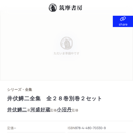
share
share
シリーズ・全集
井伏鱒二全集 全２８巻別巻２セット
井伏鱒二
河盛好蔵
小沼丹
著
監修
監修
定価
ISBN
--
978-4-480-70330-9