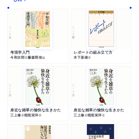
ちくま文庫
ちくま学芸文庫
考現学入門
レポートの組み立て方
今和次郎
藤森照信
木下是雄
著
編
著
ちくま文庫
ちくま文庫
身近な雑草の愉快な生きかた
身近な雑草の愉快な生きかた
三上修
稲垣栄洋
三上修
稲垣栄洋
著
著
著
著