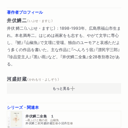
著作者プロフィール
井伏鱒二
（ いぶせ・ますじ ）
井伏 鱒二（いぶせ・ますじ）：1898-1993年。広島県福山市生ま
れ。本名満寿二。はじめは画家をも志すも、やがて文学に専心
し、『鯉』『山椒魚』で文壇に登場。独自のユーモアと哀感ただよ
う多くの作品を書いた。主な作品に『へんろう宿』『漂民宇三郎』
『珍品堂主人』『黒い雨』など。『井伏鱒二全集』全28巻別巻2があ
る。
河盛好蔵
（ かわもり・よしぞう ）
もっと見る
シリーズ・関連本
井伏鱒二全集 １
シリーズ・全集
─夜ふけと梅の花 山椒魚
井伏鱒二
著
河盛好蔵
監修
小沼丹
監修