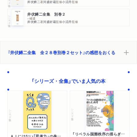
井伏鱒二
著
河盛好蔵
監修
小沼丹
監修
井伏鱒二全集 別巻２
シリーズ・全集
─補遺
井伏鱒二
著
河盛好蔵
監修
小沼丹
監修
『井伏鱒二全集 全２８巻別巻２セット』の感想をおくる
「シリーズ・全集」でいま人気の本
シリーズ・全集
シリーズ・全集
「リベラル国際秩序の揺らぎ」再考 年報政治学２０２６‐Ⅰ
ＡＩにはない「思考力」の身につけ方