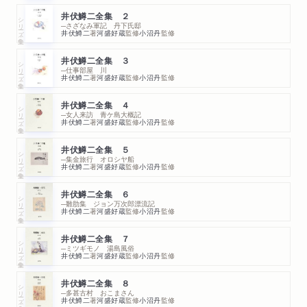
井伏鱒二全集 ２
シリーズ・全集
─さざなみ軍記 丹下氏邸
井伏鱒二
著
河盛好蔵
監修
小沼丹
監修
井伏鱒二全集 ３
シリーズ・全集
─仕事部屋 川
井伏鱒二
著
河盛好蔵
監修
小沼丹
監修
井伏鱒二全集 ４
シリーズ・全集
─女人来訪 青ケ島大概記
井伏鱒二
著
河盛好蔵
監修
小沼丹
監修
井伏鱒二全集 ５
シリーズ・全集
─集金旅行 オロシヤ船
井伏鱒二
著
河盛好蔵
監修
小沼丹
監修
井伏鱒二全集 ６
シリーズ・全集
─雛肋集 ジョン万次郎漂流記
井伏鱒二
著
河盛好蔵
監修
小沼丹
監修
井伏鱒二全集 ７
シリーズ・全集
─ミツギモノ 湯島風俗
井伏鱒二
著
河盛好蔵
監修
小沼丹
監修
井伏鱒二全集 ８
シリーズ・全集
─多甚古村 おこまさん
井伏鱒二
著
河盛好蔵
監修
小沼丹
監修