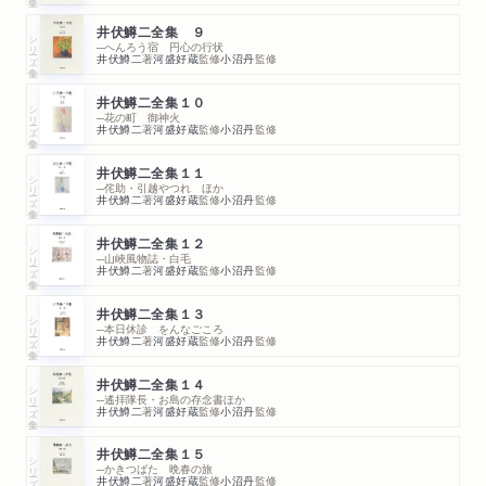
井伏鱒二全集 ９
シリーズ・全集
─へんろう宿 円心の行状
井伏鱒二
著
河盛好蔵
監修
小沼丹
監修
井伏鱒二全集１０
シリーズ・全集
─花の町 御神火
井伏鱒二
著
河盛好蔵
監修
小沼丹
監修
井伏鱒二全集１１
シリーズ・全集
─侘助・引越やつれ ほか
井伏鱒二
著
河盛好蔵
監修
小沼丹
監修
井伏鱒二全集１２
シリーズ・全集
─山峽風物誌・白毛
井伏鱒二
著
河盛好蔵
監修
小沼丹
監修
井伏鱒二全集１３
シリーズ・全集
─本日休診 をんなごころ
井伏鱒二
著
河盛好蔵
監修
小沼丹
監修
井伏鱒二全集１４
シリーズ・全集
─遙拝隊長・お島の存念書ほか
井伏鱒二
著
河盛好蔵
監修
小沼丹
監修
井伏鱒二全集１５
シリーズ・全集
─かきつばた 晩春の旅
井伏鱒二
著
河盛好蔵
監修
小沼丹
監修