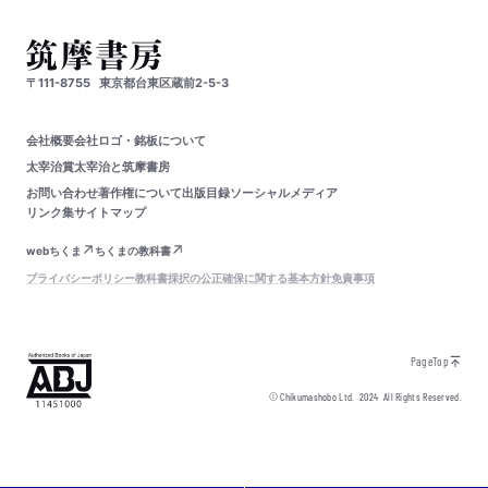
〒111-8755
東京都台東区蔵前2-5-3
会社概要
会社ロゴ・銘板について
太宰治賞
太宰治と筑摩書房
お問い合わせ
著作権について
出版目録
ソーシャルメディア
リンク集
サイトマップ
webちくま
ちくまの教科書
プライバシーポリシー
教科書採択の公正確保に関する基本方針
免責事項
PageTop
© Chikumashobo Ltd.
2024
All Rights Reserved.