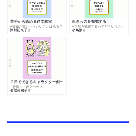
苦手から始める作文教室
生きものを探究する
─文章が書けたらいいことはある？
─自然を観察するってどういうこと？
津村記久子
小島渉
著
著
シリーズ・全集
７日でできるキャラクター創作入門
─想像って役立つの？
名取佐和子
著