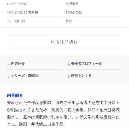
Cコード
整理番号
0393
その他
刊行日
判型
2000/03/30
頁
ページ数
解説
0
出版社品切れ
内容紹介
著作者プロフィール
シリーズ・関連本
感想をおくる
内容紹介
発表された全作品を収録。過去の全集は著者の意志で半分以上
が割愛されてきたため、実質的に初の全集。作品の配列は発表
順とし、底本は初収録の刊本を用い、井伏文学の形成過程をた
どる。装画＝井伏鱒二自筆作品。