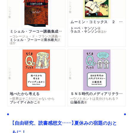
シリーズ・全集
シリーズ・全集
ムーミン・コミックス ２ あこがれの遠い土地
トーベ・ヤンソン
著
ミシェル・フーコー講義集成１０ 主体性と真理
ラルス・ヤンソン
著
ほか
─コレージュ・ド・フランス講義１９８０－１９８１年度
ミシェル・フーコー
清水雄大
著
訳
ほか
シリーズ・全集
シリーズ・全集
地べたから考える
ＳＮＳ時代のメディアリテラシー
─世界はそこだけじゃないから
─ウソとホントは見分けられる？
ブレイディみかこ
山脇岳志
著
著
【自由研究、読書感想文……】夏休みの宿題のおと
もに！