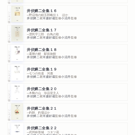
井伏鱒二全集１６
シリーズ・全集
─野辺地の睦五郎略伝１ ほか
井伏鱒二
著
河盛好蔵
監修
小沼丹
監修
井伏鱒二全集１７
シリーズ・全集
─漂民宇三郎 白鳥の歌
井伏鱒二
著
河盛好蔵
監修
小沼丹
監修
井伏鱒二全集１８
シリーズ・全集
─還暦の鯉 駅前旅館
井伏鱒二
著
河盛好蔵
監修
小沼丹
監修
井伏鱒二全集１９
シリーズ・全集
─七つの街道 河鹿
井伏鱒二
著
河盛好蔵
監修
小沼丹
監修
井伏鱒二全集２０
シリーズ・全集
─木靴の山 珍品堂主人
井伏鱒二
著
河盛好蔵
監修
小沼丹
監修
井伏鱒二全集２１
シリーズ・全集
─釣師、釣場ほか
井伏鱒二
著
河盛好蔵
監修
小沼丹
監修
井伏鱒二全集２２
シリーズ・全集
─武州鉢形城 コタツ花