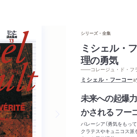
シリーズ・全集
ミシェル・フ
理の勇気
——コレージュ・ド・フ
ミシェル・フーコー
著
未来への起爆力
かされる フー
Next slide
パレーシア（勇気をもっ
クラテスやキュニコス派