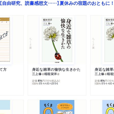
【自由研究、読書感想文……】夏休みの宿題のおともに
ちくま文庫
ちくま文庫
て方
身近な雑草の愉快な生きかた
身近な雑草
三上修
稲垣栄洋
三上修
稲垣
著
著
著
定価:
円
（10％税込み）
定価:
円
（10
814
814
ISBN:
ISBN:
978-4-480-42819-6
978-4-480-