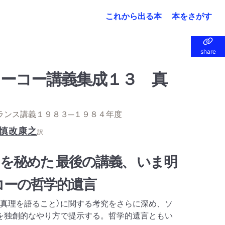
これから出る本
本をさがす
share
share
ーコー講義集成１３ 真
ランス講義１９８３─１９８４年度
慎改康之
訳
を秘めた 最後の講義、 いま明
コーの哲学的遺言
て真理を語ること）に関する考究をさらに深め、ソ
を独創的なやり方で提示する。哲学的遺言ともい