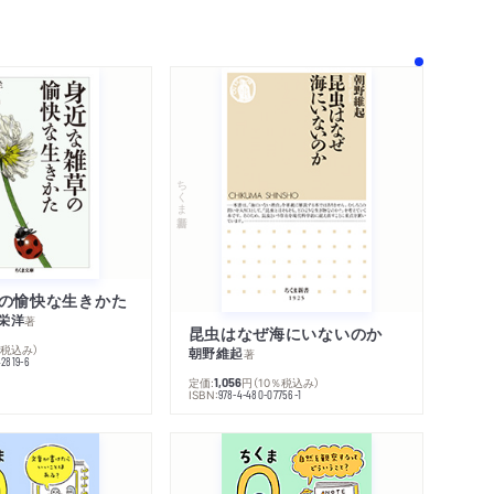
！
ちくま新書
の愉快な生きかた
栄洋
著
昆虫はなぜ海にいないのか
％税込み）
朝野維起
著
42819-6
定価:
円
（10％税込み）
1,056
ISBN:
978-4-480-07756-1