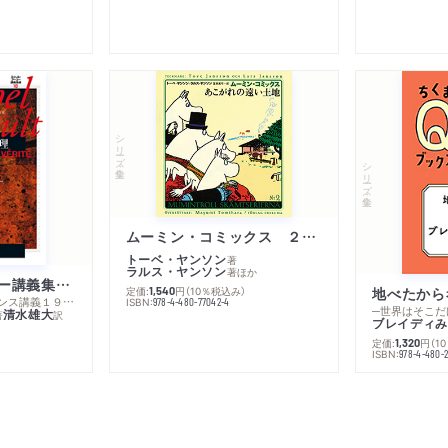
シリーズ・全集
シリーズ・全集
ムーミン・コミックス ２ あこがれの遠い土地
トーベ・ヤンソン
著
ラルス・ヤンソン
著
ほか
ミシェル・フーコー講義集成１０ 主体性と真理
定価:
円
（10％税込み）
地べたから
1,540
─コレージュ・ド・フランス講義１９８０－１９８１年度
ISBN:
978-4-480-77042-4
─世界はそこだ
清水雄大
著
訳
ブレイディみ
定価:
円
（1
1,320
）
ISBN:
978-4-480-2