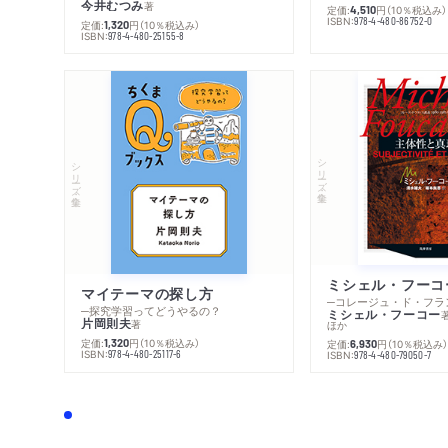
今井むつみ
著
定価:
円
（10％税込み）
4,510
ISBN:
978-4-480-86752-0
定価:
円
（10％税込み）
1,320
ISBN:
978-4-480-25155-8
シリーズ・全集
シリーズ・全集
マイテーマの探し方
─探究学習ってどうやるの？
ミシェル・フーコー
片岡則夫
著
ほか
定価:
円
（10％税込み）
1,320
定価:
円
（10％税込み
6,930
ISBN:
978-4-480-25117-6
ISBN:
978-4-480-79050-7