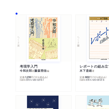
ちくま文庫
ちくま学芸文庫
考現学入門
レポートの組み立
今和次郎
藤森照信
木下是雄
著
編
著
定価:
円
（10％税込み）
定価:
円
（10％税込み）
1,210
902
ISBN:
ISBN:
978-4-480-02115-1
978-4-480-08121-6