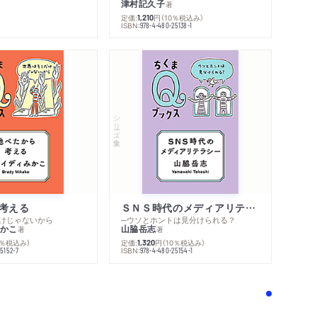
津村記久子
著
定価:
円
（10％税込み）
1,210
ISBN:
978-4-480-25138-1
シリーズ・全集
考える
ＳＮＳ時代のメディアリテラシー
けじゃないから
─ウソとホントは見分けられる？
かこ
山脇岳志
著
著
0％税込み）
定価:
円
（10％税込み）
1,320
ISBN:
5152-7
978-4-480-25154-1