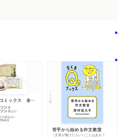
著作者プロフィール
シリーズ・関連本
感想をおくる
シリーズ・全集
ムーミン・コミックス 全１４巻セット
ソン
著
ソン
著
ほか
10％税込み）
77040-0
苦手から始める作文教室
─文章が書けたらいいことはある？