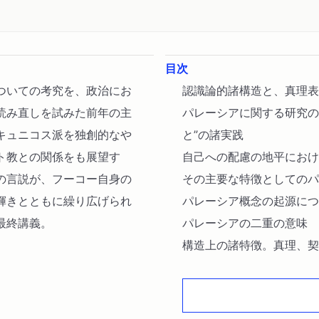
目次
ついての考究を、政治にお
認識論的諸構造と、真理表
読み直しを試みた前年の主
パレーシアに関する研究の
キュニコス派を独創的なや
と”の諸実践
ト教との関係をも展望す
自己への配慮の地平におけ
の言説が、フーコー自身の
その主要な特徴としてのパ
輝きとともに繰り広げられ
パレーシア概念の起源につ
最終講義。
パレーシアの二重の意味
構造上の諸特徴。真理、契
パレーシア的協定
パレーシア対弁論術
“真なることを語ること”