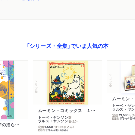
「シリーズ・全集」でいま人気の本
シリーズ・全集
シリーズ・全集
トーベ・ヤン
ラルス・ヤン
ムーミン・コミックス １ 黄金のしっぽ
定価:
円
（
21,560
トーベ・ヤンソン
著
ISBN:
978-4-480-
ラルス・ヤンソン
著
ほか
「リベラル国際秩序の揺らぎ」再考 年報政治学２０２６‐Ⅰ
定価:
円
（10％税込み）
1,540
ISBN:
978-4-480-77041-7