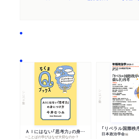
シリーズ・全集
シリーズ・全集
ＡＩにはない「思考力」の身につけ方
日本政治学会
編
─ことばの学びはなぜ大切なのか？