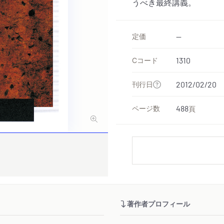
うべき最終講義。
定価
--
Cコード
1310
刊行日
2012/02/20
ページ数
488
頁
著作者プロフィール