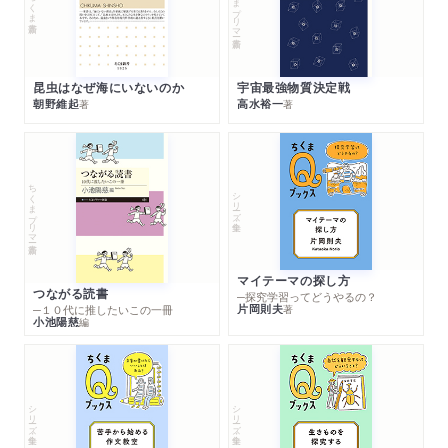
ちくまプリマー新書
ちくま新書
昆虫はなぜ海にいないのか
宇宙最強物質決定戦
朝野維起
高水裕一
著
著
ちくまプリマー新書
シリーズ・全集
マイテーマの探し方
つながる読書
─探究学習ってどうやるの？
片岡則夫
著
─１０代に推したいこの一冊
小池陽慈
編
シリーズ・全集
シリーズ・全集