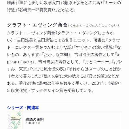
埋葬』『世にも美しい数学入門』（藤原正彦氏との共著）『ミーナの
行進』（谷崎潤一郎賞受賞）などがある。
クラフト・エヴィング商會
（ くらふと・えヴぃんぐしょうかい ）
クラフト・エヴィング商會（クラフト・エヴィングしょうか
い）：吉田浩美と吉田篤弘による制作ユニット。著書に『クラウ
ド・コレクター雲をつかむような話』『すぐそこの遠い場所』『な
いもの、あります』『おかしな本棚』、吉田浩美の著作として『a
piece of cake』、吉田篤弘の著作として、『月とコーヒー』『おや
すみ、東京』『つむじ風食堂の夜』『それからはスープのことばか
り考えて暮らした』『遠くの街に犬の吠える』『雲と鉛筆』などが
ある。著作の他に装幀の仕事を数多く手がけ、2001年、講談社
出版文化賞・ブックデザイン賞を受賞している。
シリーズ・関連本
ちくまプリマー新書
物語の役割
小川洋子
著