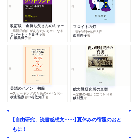
改訂版 金持ち父さんのキャッシュフロー・クワドラント
フロイトの灯
─経済的自由があなたのものになる
─現代精神分析入門
ロバート・キヨサキ
著
西見奈子
著
白根美保子
訳
英語のハノン 初級
総力戦研究所の真実
─スピーキングのためのやりなおし英文法スーパードリル
─歴史の法廷に立つＮＨＫ
横山雅彦
中村佐知子
著
著
飯村豊
著
【自由研究、読書感想文……】夏休みの宿題のおと
もに！