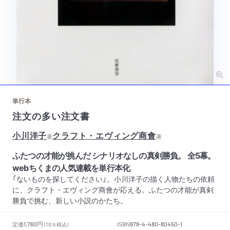
単行本
注文の多い注文書
小川洋子
クラフト・エヴィング商會
著
著
ふたつの才能が挑んだ シナリオなしの真剣勝負。 全5幕。
webちくまの人気連載を単行本化
「ないものを探してください」。小川洋子の描く人物たちの依頼
に、クラフト・エヴィング商會が応える。ふたつの才能が真剣
勝負で挑む、新しい小説のかたち。
円
定価
ISBN
1,760
（10％税込）
978-4-480-80450-1