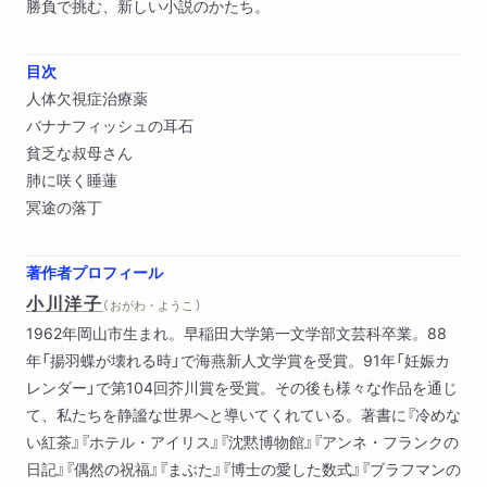
勝負で挑む、新しい小説のかたち。
目次
人体欠視症治療薬
バナナフィッシュの耳石
貧乏な叔母さん
肺に咲く睡蓮
冥途の落丁
著作者プロフィール
小川洋子
（ おがわ・ようこ ）
1962年岡山市生まれ。早稲田大学第一文学部文芸科卒業。88
年「揚羽蝶が壊れる時」で海燕新人文学賞を受賞。91年「妊娠カ
レンダー」で第104回芥川賞を受賞。その後も様々な作品を通じ
て、私たちを静謐な世界へと導いてくれている。著書に『冷めな
い紅茶』『ホテル・アイリス』『沈黙博物館』『アンネ・フランクの
日記』『偶然の祝福』『まぶた』『博士の愛した数式』『ブラフマンの