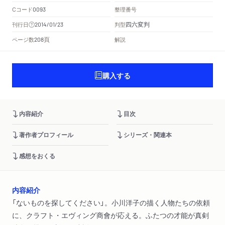
Cコード
整理番号
0093
四六変判
刊行日
判型
2014/01/23
頁
ページ数
解説
208
購入する
内容紹介
目次
著作者プロフィール
シリーズ・関連本
感想をおくる
内容紹介
「ないものを探してください」。小川洋子の描く人物たちの依頼
に、クラフト・エヴィング商會が応える。ふたつの才能が真剣