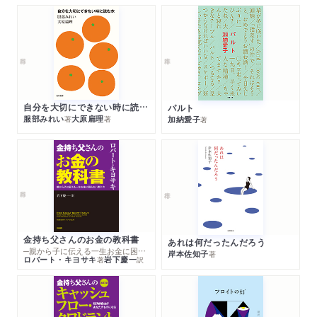
自分を大切にできない時に読む本
パルト
服部みれい
大原扁理
加納愛子
著
著
著
金持ち父さんのお金の教科書
あれは何だったんだろう
─親から子に伝える一生お金に困らない考え方
岸本佐知子
著
ロバート・キヨサキ
岩下慶一
著
訳