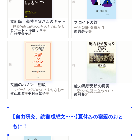
改訂版 金持ち父さんのキャッシュフロー・クワドラント
フロイトの灯
─経済的自由があなたのものになる
─現代精神分析入門
ロバート・キヨサキ
著
西見奈子
著
白根美保子
訳
英語のハノン 初級
総力戦研究所の真実
─スピーキングのためのやりなおし英文法スーパードリル
─歴史の法廷に立つＮＨＫ
横山雅彦
中村佐知子
著
著
飯村豊
著
【自由研究、読書感想文……】夏休みの宿題のおと
もに！