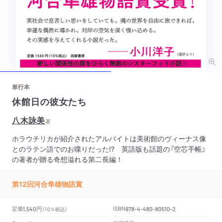
単行本
休館日の彼女たち
八木詠美
著
ホラウチリカが紹介されたアルバイトは美術館のヴィーナス像
とのラテン語でのお喋りだった!? 英語版も話題の『空芯手帳』
の著者が贈る奇想溢れる第二長編！
第12回河合隼雄物語賞
円
定価
ISBN
1,540
（10％税込）
978-4-480-80510-2