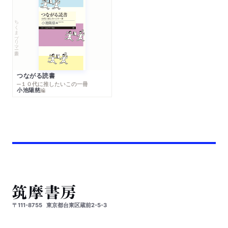
ちくまプリマー新書
つながる読書
─１０代に推したいこの一冊
小池陽慈
編
〒111-8755
東京都台東区蔵前2-5-3