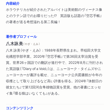
内容紹介
ホラウチリカが紹介されたアルバイトは美術館のヴィーナス像
とのラテン語でのお喋りだった!? 英語版も話題の『空芯手帳』
の著者が送る奇想溢れる第二長編！
著作者プロフィール
八木詠美
（ やぎ・えみ ）
八木 詠美（やぎ・えみ）：1988年長野県生まれ。早稲田大学文
化構想学部卒業。2020年『空芯手帳』で第36回太宰治賞を受
賞。世界26ヶ国語での翻訳が進行中で、2022年8月に刊行され
た英語版（『Diary of a Void』）は、ニューヨーク・タイムズやニ
ューヨーカーが書評を載せ、ニューヨーク公共図書館が今年の
収穫として取り上げるなど高い評価を得る。2024年『休館日の
彼女たち』で第12回河合隼雄物語賞を受賞。他の著書にエッセ
イ集『喋る猫はいなくても』がある。
コンテンツリンク