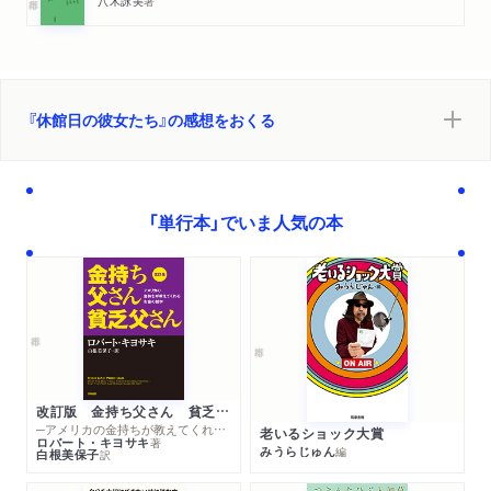
八木詠美
著
『休館日の彼女たち』の感想をおくる
「単行本」でいま人気の本
改訂版 金持ち父さん 貧乏父さん
─アメリカの金持ちが教えてくれるお金の哲学
老いるショック大賞
ロバート・キヨサキ
著
みうらじゅん
編
白根美保子
訳