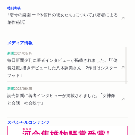
特別寄稿
「暗号の楽園 ー 『休館日の彼女たち』について」（著者による
創作秘話）
メディア情報
新聞
2024/08/14
毎日新聞夕刊に著者インタビューが掲載されました。「「偽
装妊娠」描きデビューした八木詠美さん 2作目はシスター
フッド」
新聞
2023/06/25
読売新聞に著者インタビューが掲載されました。「女神像
と会話 社会映す」
2023/05/06
スペシャルコンテンツ
朝日新聞で紹介されました。「読み終えると、胸が湧き立
ち、少しさびしい自由の感覚にとらわれていた」（評者：小