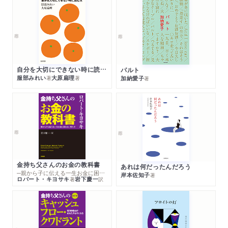
自分を大切にできない時に読む本
パルト
服部みれい
大原扁理
加納愛子
著
著
著
金持ち父さんのお金の教科書
あれは何だったんだろう
─親から子に伝える一生お金に困らない考え方
岸本佐知子
著
ロバート・キヨサキ
岩下慶一
著
訳