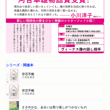
澤英実さん）
シリーズ・関連本
ちくま文庫
空芯手帳
八木詠美
著
空芯手帳
八木詠美
著
ささやかな、あるいは取り返しがつかないもの