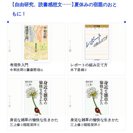
【自由研究、読書感想文……】夏休みの宿題のおと
もに！
ちくま文庫
ちくま学芸文庫
考現学入門
レポートの組み立て方
今和次郎
藤森照信
木下是雄
著
編
著
ちくま文庫
ちくま文庫
身近な雑草の愉快な生きかた
身近な雑草の愉快な生きかた
三上修
稲垣栄洋
三上修
稲垣栄洋
著
著
著
著