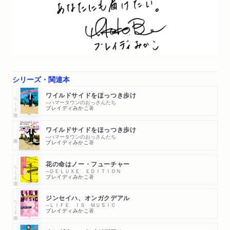
雑誌
2023/09/25
「週刊エコノミスト」10/3号に著者インタビューが掲載され
ました。「女たちはこうして立ち上がった」
新聞
2023/09/23
シリーズ・関連本
共同通信より著者インタビューが配信されました。「いま、語
る」
ワイルドサイドをほっつき歩け
ちくま文庫
─ハマータウンのおっさんたち
ブレイディみかこ
著
新聞
2023/09/23
朝日新聞「著者に会いたい」に著者インタビューが掲載され
ワイルドサイドをほっつき歩け
─ハマータウンのおっさんたち
ました。
ブレイディみかこ
著
新聞
2023/09/21
花の命はノー・フューチャー
ちくま文庫
─ＤＥＬＵＸＥ ＥＤＩＴＩＯＮ
毎日新聞夕刊「特集ワイド」で紹介されました。「英国在住
ブレイディみかこ
著
のブレイディみかこさんが語る「変化なきニッポン」 政治
ジンセイハ、オンガクデアル
も社会も「波風」立てよう」
ちくま文庫
─ＬＩＦＥ ＩＳ ＭＵＳＩＣ
ブレイディみかこ
著
ラジオ
2023/09/20