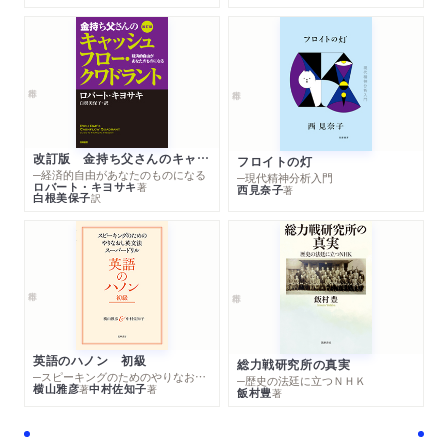
に」
WEB
2023/08/28
yoiで紹介されました。（評者：宮台由美子さん）「今週のエ
ンパワメントワード「あたしたちが求めているのは少しば
かりのリスペクトなのです」ーブレイディみかこ『リスペク
改訂版 金持ち父さんのキャッシュフロー・クワドラント
フロイトの灯
トーR・E・S・P・E・C・T』より」
─経済的自由があなたのものになる
─現代精神分析入門
ロバート・キヨサキ
著
西見奈子
著
白根美保子
訳
WEB
2023/08/27
ほんのひきだしにflierによる要約が転載されました。「「リ
スペクト」の大切さを訴えるブレイディみかこ最新小説
は、ロンドンで実際に起きた占拠事件がモデル！」
ラジオ
2023/08/25
NHKラジオ「高橋源一郎の飛ぶ教室」に著者が出演しまし
英語のハノン 初級
総力戦研究所の真実
た。
─スピーキングのためのやりなおし英文法スーパードリル
─歴史の法廷に立つＮＨＫ
横山雅彦
中村佐知子
著
著
飯村豊
著
新聞
2023/08/19
産経新聞「編集者のおすすめ」で紹介されました。