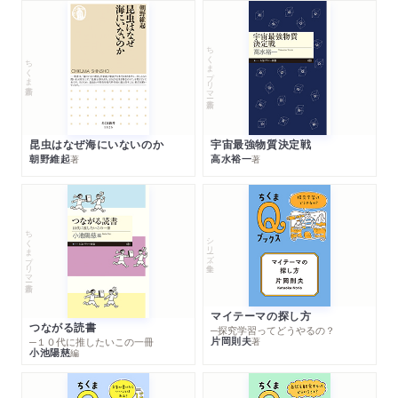
ちくまプリマー新書
ちくま新書
昆虫はなぜ海にいないのか
宇宙最強物質決定戦
朝野維起
高水裕一
著
著
ちくまプリマー新書
シリーズ・全集
マイテーマの探し方
つながる読書
─探究学習ってどうやるの？
片岡則夫
著
─１０代に推したいこの一冊
小池陽慈
編