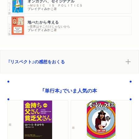
オンガクハ、セイジデアル
FMとやま「ヨリミチトソラ」で田島悠紀子さんに紹介され
ちくま文庫
─ＭＵＳＩＣ ＩＳ ＰＯＬＩＴＩＣＳ
ブレイディみかこ
著
ました。
地べたから考える
シリーズ・全集
WEB
2023/09/18
─世界はそこだけじゃないから
ブレイディみかこ
著
neolに著者インタビューが掲載されました。「日本では社
会全体がまだ『ボートを揺らすな』という意識が高い。で
も、ボートは揺らさないと方向も変えられないし、速度も
変えられない。 だからちゃんと揺らしたほうがいいんで
『リスペクト』の感想をおくる
す」
新聞
2023/09/17
朝日中高生新聞に著者インタビューが掲載されました。(インタ
「単行本」でいま人気の本
ビュアー：堀琴葉さん（高１）、柏原美菜さん（高２）) 「社会の理
不尽さに声を上げて」
ラジオ
2023/09/17
NHK「ラジオ深夜便」で紹介されました。（評者：辻山良雄
さん）