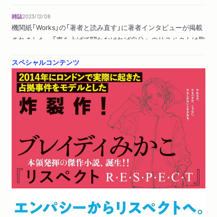
雑誌
2023/12/08
機関紙「Works」の「著者と読み直す」に著者インタビューが掲載
されました。「声を上げて闘わなければ自分へのリスペクトは取
り戻せない」
スペシャルコンテンツ
新聞
2023/11/11
東京新聞夕刊で紹介されました。（評者：陣野俊史さん）
TV
2023/11/06
NHK「ひるまえほっと」の「中江有里のブックレビュー」で
紹介されました。
新聞
2023/10/22
読売新聞で紹介されました。（評者：池澤春菜さん）「ビートの早
い、心が疾走する音楽を爆音で聞いたような気持ち。あと一
歩、踏み出す背中を押してくれる、そんな本だ」
雑誌
2023/10/15