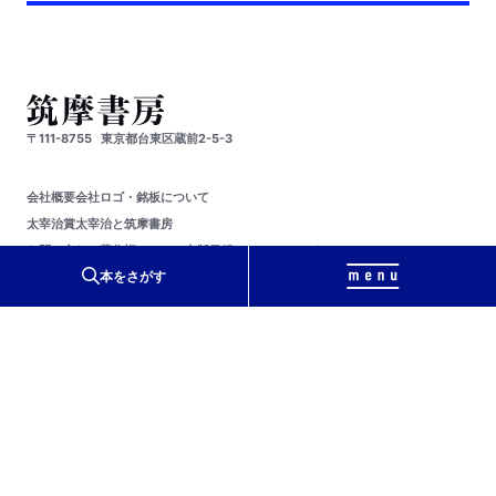
〒111-8755
東京都台東区蔵前2-5-3
会社概要
会社ロゴ・銘板について
太宰治賞
太宰治と筑摩書房
お問い合わせ
著作権について
出版目録
ソーシャルメディア
リンク集
サイトマップ
本をさがす
webちくま
ちくまの教科書
プライバシーポリシー
教科書採択の公正確保に関する基本方針
免責事項
PageTop
© Chikumashobo Ltd.
2024
All Rights Reserved.