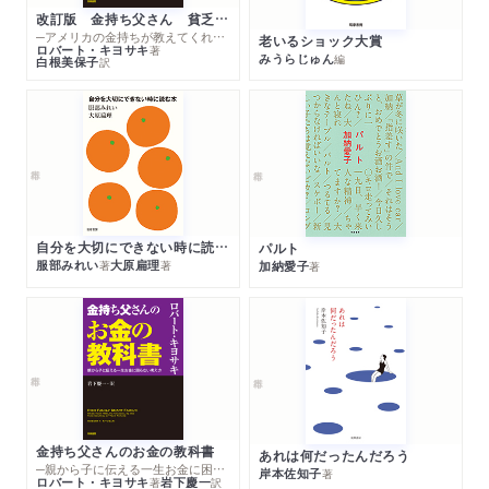
WEB
2023/09/12
改訂版 金持ち父さん 貧乏父さん
flierに著者インタビューが掲載されました。「ブレイディみ
─アメリカの金持ちが教えてくれるお金の哲学
老いるショック大賞
ロバート・キヨサキ
著
かこインタビュー：シングルマザーたちが示した、地べた
みうらじゅん
編
白根美保子
訳
から社会を変える可能性（前編）」
WEB
2023/09/12
flierに著者インタビューが掲載されました。「ブレイディみ
かこインタビュー：シングルマザーたちが示した、地べた
から社会を変える可能性（後編）」
自分を大切にできない時に読む本
パルト
WEB
2023/09/11
服部みれい
大原扁理
加納愛子
著
著
著
flierで紹介されました。「人が何かのために闘おうと決意す
る瞬間は、誰にでも訪れる」
新聞
2023/09/08
週刊読書人で紹介されました。（評者：山田文さん）
新聞
2023/08/30
金持ち父さんのお金の教科書
あれは何だったんだろう
日本経済新聞夕刊に著者インタビューが掲載されました。
─親から子に伝える一生お金に困らない考え方
岸本佐知子
著
ロバート・キヨサキ
岩下慶一
著
訳
「ブレイディみかこ、英シングルマザーの社会運動を小説