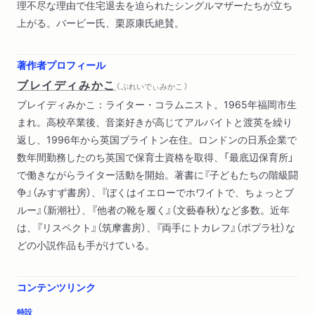
理不尽な理由で住宅退去を迫られたシングルマザーたちが立ち
上がる。バービー氏、栗原康氏絶賛。
著作者プロフィール
ブレイディみかこ
（ ぶれいでぃみかこ ）
ブレイディみかこ：ライター・コラムニスト。1965年福岡市生
まれ。高校卒業後、音楽好きが高じてアルバイトと渡英を繰り
返し、1996年から英国ブライトン在住。ロンドンの日系企業で
数年間勤務したのち英国で保育士資格を取得、「最底辺保育所」
で働きながらライター活動を開始。著書に『子どもたちの階級闘
争』（みすず書房）、『ぼくはイエローでホワイトで、ちょっとブ
ルー』（新潮社）、『他者の靴を履く』（文藝春秋）など多数。近年
は、『リスペクト』（筑摩書房）、『両手にトカレフ』（ポプラ社）な
どの小説作品も手がけている。
コンテンツリンク
特設