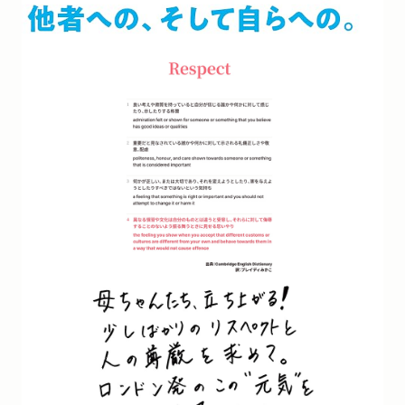
「POPEYE」で紹介されました。（評者：小野寺伝助さん）
「クソみたいな世界を生き抜くためのパンク的読書。
Vol.19 街や住宅を「投資の対象」とみなす思考に「尊厳」で
抗う」
新聞
2023/10/14
図書新聞に栗原康さんとの対談が掲載されました。「「自屈」す
るな！」
新聞
2023/10/06
読売新聞夕刊「言葉のアルバム」に著者インタビューが掲載され
ました。「自分の『リスペクト』を守るために必要なものは何か
を考えてほしい」
新聞
2023/10/02
しんぶん赤旗に著者インタビューが掲載されました。「「聞け
よ」って闘うことが自分をリスペクトすること」
雑誌
2023/09/28
「Oggi」11月号「コラムサーフィン」で紹介されました。