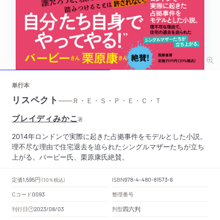
単行本
リスペクト
——Ｒ・Ｅ・Ｓ・Ｐ・Ｅ・Ｃ・Ｔ
ブレイディみかこ
著
2014年ロンドンで実際に起きた占拠事件をモデルとした小説。
理不尽な理由で住宅退去を迫られたシングルマザーたちが立ち
上がる。バービー氏、栗原康氏絶賛。
円
定価
ISBN
1,595
（10％税込）
978-4-480-81573-6
Cコード
整理番号
0093
四六判
刊行日
判型
2023/08/03