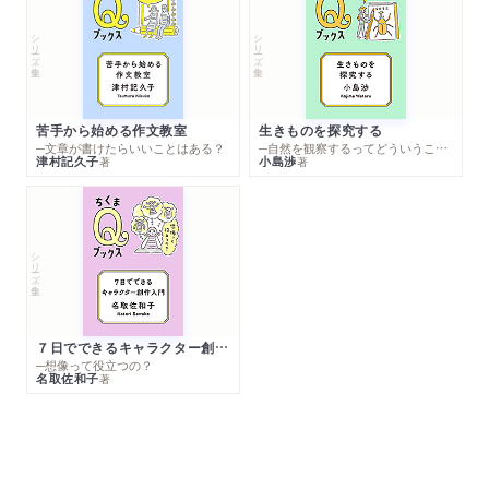
シリーズ・全集
シリーズ・全集
苦手から始める作文教室
生きものを探究する
─文章が書けたらいいことはある？
─自然を観察するってどういうこと？
津村記久子
小島渉
著
著
シリーズ・全集
７日でできるキャラクター創作入門
─想像って役立つの？
名取佐和子
著