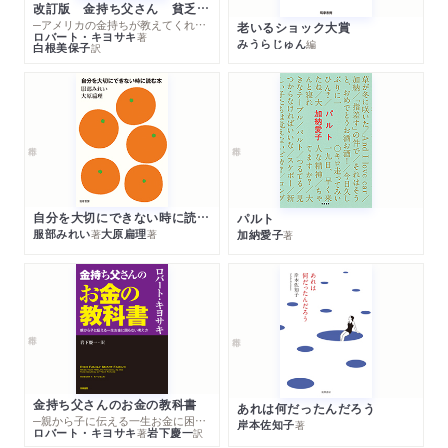
改訂版 金持ち父さん 貧乏父さん
─アメリカの金持ちが教えてくれるお金の哲学
老いるショック大賞
ロバート・キヨサキ
著
みうらじゅん
編
白根美保子
訳
自分を大切にできない時に読む本
パルト
服部みれい
大原扁理
加納愛子
著
著
著
金持ち父さんのお金の教科書
あれは何だったんだろう
─親から子に伝える一生お金に困らない考え方
岸本佐知子
著
ロバート・キヨサキ
岩下慶一
著
訳