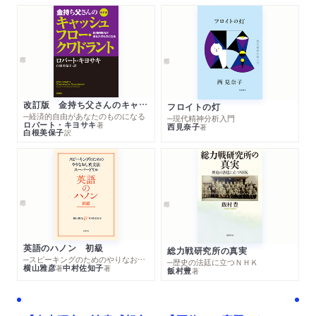
改訂版 金持ち父さんのキャッシュフロー・クワドラント
フロイトの灯
─経済的自由があなたのものになる
─現代精神分析入門
ロバート・キヨサキ
著
西見奈子
著
白根美保子
訳
英語のハノン 初級
総力戦研究所の真実
─スピーキングのためのやりなおし英文法スーパードリル
─歴史の法廷に立つＮＨＫ
横山雅彦
中村佐知子
著
著
飯村豊
著