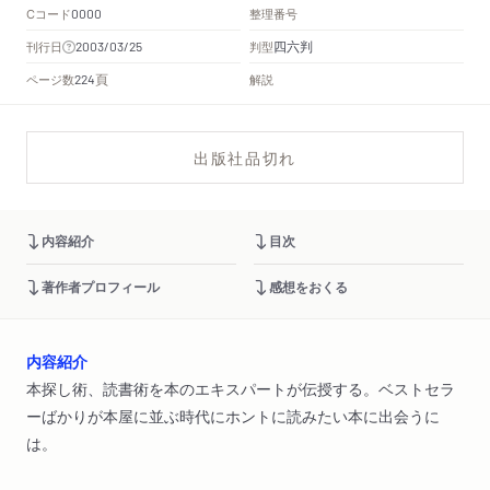
Cコード
整理番号
0000
四六判
刊行日
判型
2003/03/25
頁
ページ数
解説
224
出版社品切れ
内容紹介
目次
著作者プロフィール
感想をおくる
内容紹介
本探し術、読書術を本のエキスパートが伝授する。ベストセラ
ーばかりが本屋に並ぶ時代にホントに読みたい本に出会うに
は。