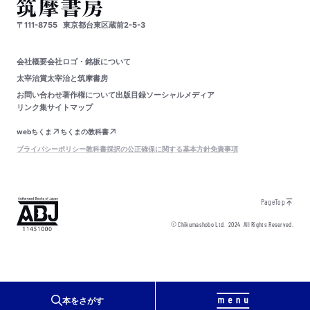
〒111-8755
東京都台東区蔵前2-5-3
会社概要
会社ロゴ・銘板について
太宰治賞
太宰治と筑摩書房
お問い合わせ
著作権について
出版目録
ソーシャルメディア
リンク集
サイトマップ
webちくま
ちくまの教科書
プライバシーポリシー
教科書採択の公正確保に関する基本方針
免責事項
PageTop
© Chikumashobo Ltd.
2024
All Rights Reserved.
本をさがす