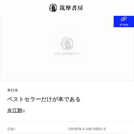
share
share
単行本
ベストセラーだけが本である
永江朗
著
定価
ISBN
--
978-4-480-81624-5