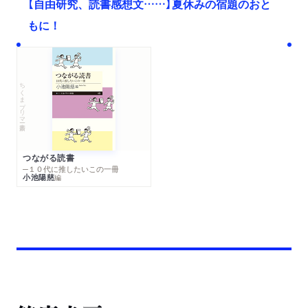
【自由研究、読書感想文……】夏休みの宿題のおと
もに！
ちくまプリマー新書
つながる読書
─１０代に推したいこの一冊
小池陽慈
編