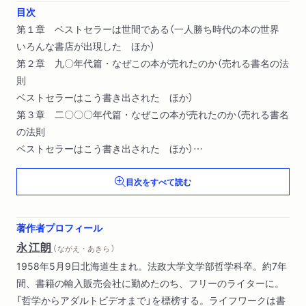
目次
第１章 ベストセラーは世間である（一人勝ち時代の本の世界
いろんな書店が出現した ほか）
第２章 九〇年代篇・なぜこの本が売れたのか（売れる書名の法
則
ベストセラーはこう書き出された ほか）
第３章 二〇〇〇年代篇・なぜこの本が売れたのか（売れる書名
の法則
ベストセラーはこう書き出された ほか）
第４章 ベストセラーだけが本じゃない（本屋に本がない
目次をすべて読む
島の本屋、村の本屋 ほか）
著作者プロフィール
永江朗
（ ながえ・あきら ）
1958年5月9日北海道生まれ。法政大学文学部哲学科卒。約7年
間、書籍の輸入販売会社に勤めたのち、フリーのライターに。
「哲学からアダルトビデオまで」を標榜する。ライフワークは書