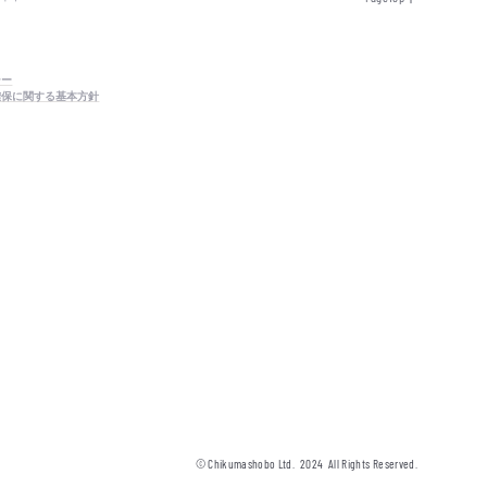
シー
確保に関する基本方針
© Chikumashobo Ltd.
2024
All Rights Reserved.