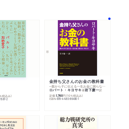
内容紹介・目次
著作者プロフィール
金持ち父さんのお金の教科書
感想をおくる
─親から子に伝える一生お金に困らない考え方
ロバート・キヨサキ
岩下慶一
著
訳
定価:
円
（10％税込み）
0％税込み）
1,760
ISBN:
978-4-480-86490-1
1597-2