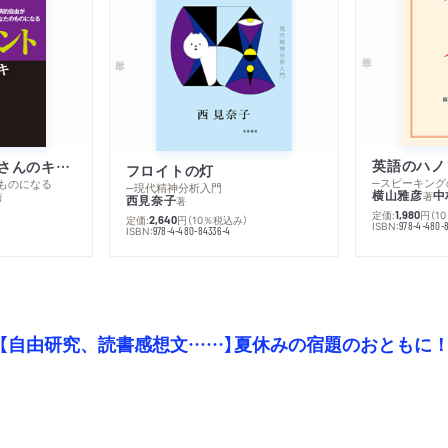
英語のハノ
改訂版 金持ち父さんのキャッシュフロー・クワドラント
フロイトの灯
ものになる
─現代精神分析入門
横山雅彦
中
著
著
西見奈子
著
定価:
円
（1
1,980
定価:
円
（10％税込み）
2,640
ISBN:
978-4-480-
）
ISBN:
978-4-480-84336-4
【自由研究、読書感想文……】夏休みの宿題のおともに