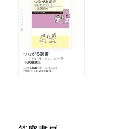
ちくまプリマー新書
つながる読書
─１０代に推したいこの一冊
小池陽慈
編
定価:
円
（10％税込み）
1,078
ISBN:
978-4-480-68476-9