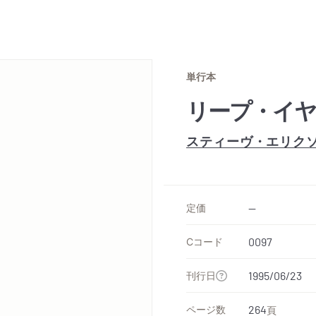
単行本
リープ・イヤ
スティーヴ・エリク
定価
--
Cコード
0097
刊行日
1995/06/23
ページ数
264
頁