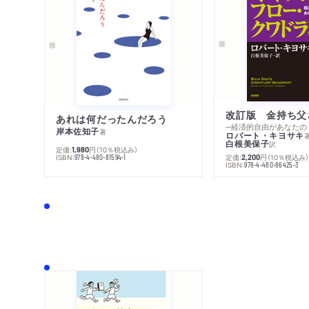
あれは何だったんだろう
─経済的自由があなたの
岸本佐知子
著
ロバート・キヨサキ
白根美保子
訳
定価:
円
（10％税込み）
1,980
ISBN:
定価:
円
（10％税込み
978-4-480-81594-1
2,200
ISBN:
978-4-480-86425-3