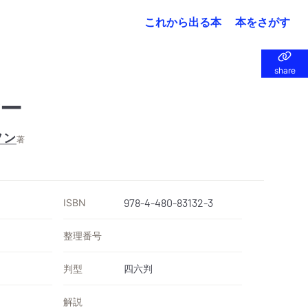
これから出る本
本をさがす
share
share
ー
ソン
著
ISBN
978-4-480-83132-3
整理番号
判型
四六判
解説