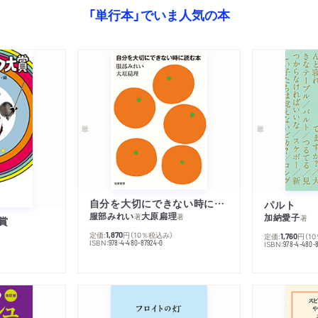
「単行本」でいま人気の本
自分を大切にできない時に読む本
パルト
服部みれい
大原扁理
加納愛子
著
著
著
賞
定価:
円
（10％税込み）
1,870
定価:
円
（1
1,760
ISBN:
978-4-480-87924-0
ISBN:
978-4-480-8