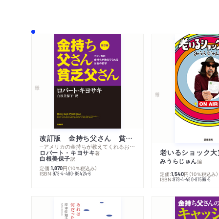
改訂版 金持ち父さん 貧乏父さん
─アメリカの金持ちが教えてくれるお金の哲学
老いるショック大
ロバート・キヨサキ
著
白根美保子
訳
みうらじゅん
編
定価:
円
（10％税込み）
1,870
ISBN:
978-4-480-86424-6
定価:
円
（10％税込み）
1,540
ISBN:
978-4-480-81596-5