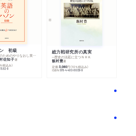
ン 初級
総力戦研究所の真実
─スピーキングのためのやりなおし英文法スーパードリル
─歴史の法廷に立つＮＨＫ
村佐知子
著
飯村豊
著
0％税込み）
定価:
円
（10％税込み）
3,080
81582-8
ISBN:
978-4-480-86139-9
！