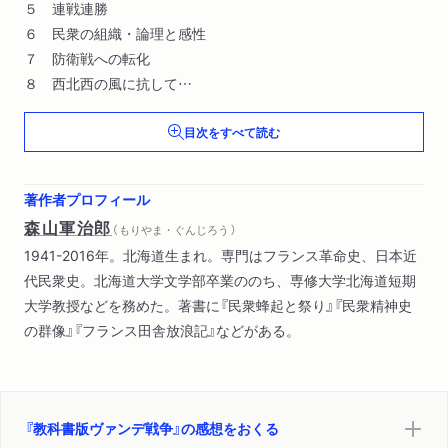
５ 連戦連勝
６ 民衆の組織・論理と感性
７ 防衛戦への転化
８ 西北西の風に抗して
９ 処刑と虐殺
目次をすべて読む
１０ その後のヴァンデ
著作者プロフィール
森山軍治郎
（ もりやま・ぐんじろう ）
1941-2016年。北海道生まれ。専門はフランス革命史、日本近
代民衆史。北海道大学文学部卒業ののち、専修大学北海道短期
大学教授などを務めた。著書に『民衆蜂起と祭り』『民衆精神史
の群像』『フランス田舎放浪記』などがある。
『教科書版ヴァンデ戦争』の感想をおくる