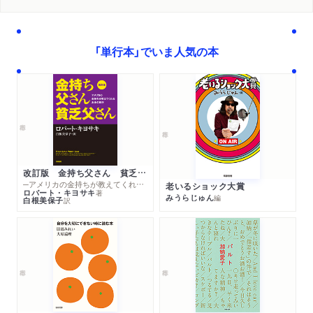
「単行本」でいま人気の本
改訂版 金持ち父さん 貧乏父さん
─アメリカの金持ちが教えてくれるお金の哲学
老いるショック大賞
ロバート・キヨサキ
著
みうらじゅん
編
白根美保子
訳