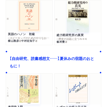
英語のハノン 初級
総力戦研究所の真実
─スピーキングのためのやりなおし英文法スーパードリル
─歴史の法廷に立つＮＨＫ
横山雅彦
中村佐知子
著
著
飯村豊
著
【自由研究、読書感想文……】夏休みの宿題のおと
もに！
ちくま文庫
ちくま学芸文庫
考現学入門
レポートの組み立て方