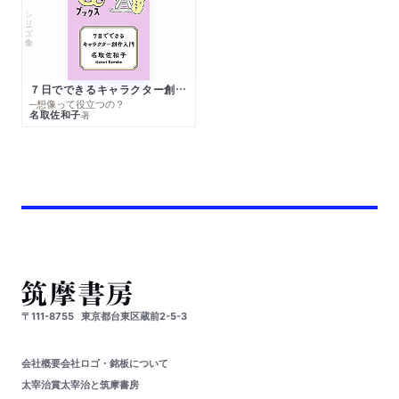
シリーズ・全集
７日でできるキャラクター創作入門
─想像って役立つの？
名取佐和子
著
〒111-8755
東京都台東区蔵前2-5-3
会社概要
会社ロゴ・銘板について
太宰治賞
太宰治と筑摩書房