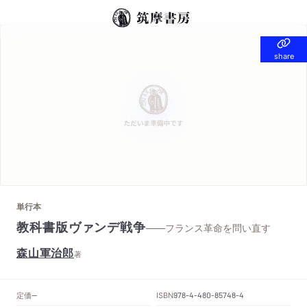
share
share
単行本
教科書版ヴァンデ戦争
——フランス革命を問い直す
森山軍治郎
著
定価
ISBN
--
978-4-480-85748-4