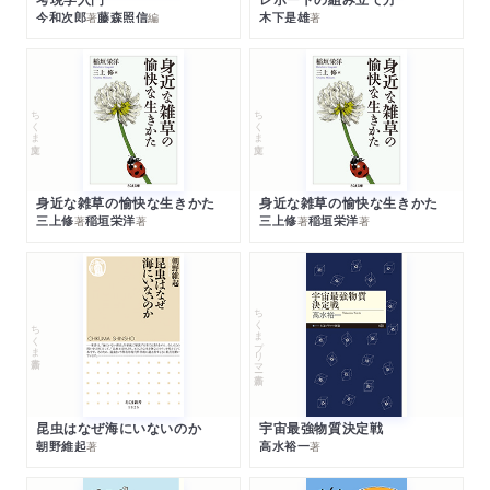
今和次郎
藤森照信
木下是雄
著
編
著
ちくま文庫
ちくま文庫
身近な雑草の愉快な生きかた
身近な雑草の愉快な生きかた
三上修
稲垣栄洋
三上修
稲垣栄洋
著
著
著
著
ちくまプリマー新書
ちくま新書
昆虫はなぜ海にいないのか
宇宙最強物質決定戦
朝野維起
高水裕一
著
著