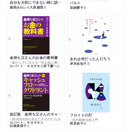
自分を大切にできない時に読む本
パルト
服部みれい
大原扁理
加納愛子
著
著
著
金持ち父さんのお金の教科書
あれは何だったんだろう
─親から子に伝える一生お金に困らない考え方
岸本佐知子
著
ロバート・キヨサキ
岩下慶一
著
訳
改訂版 金持ち父さんのキャッシュフロー・クワドラント
フロイトの灯
─経済的自由があなたのものになる
─現代精神分析入門
ロバート・キヨサキ
著
西見奈子
著
白根美保子
訳