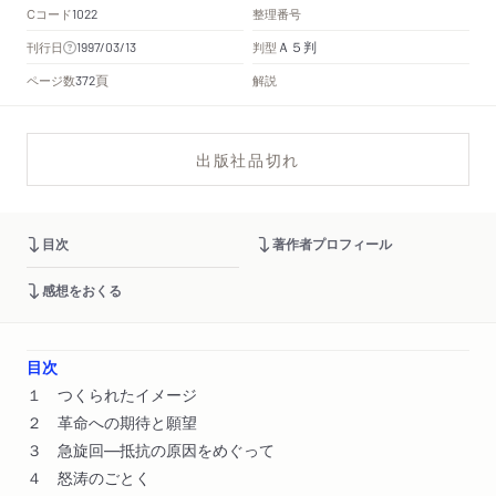
Cコード
整理番号
1022
Ａ５判
刊行日
判型
1997/03/13
頁
ページ数
解説
372
出版社品切れ
目次
著作者プロフィール
感想をおくる
目次
１ つくられたイメージ
２ 革命への期待と願望
３ 急旋回―抵抗の原因をめぐって
４ 怒涛のごとく