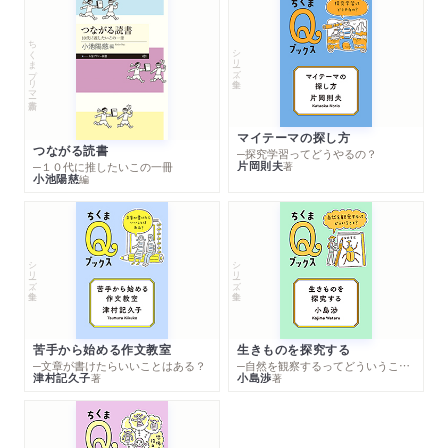
ちくまプリマー新書
シリーズ・全集
マイテーマの探し方
つながる読書
─探究学習ってどうやるの？
片岡則夫
著
─１０代に推したいこの一冊
小池陽慈
編
シリーズ・全集
シリーズ・全集
苦手から始める作文教室
生きものを探究する
─文章が書けたらいいことはある？
─自然を観察するってどういうこと？
津村記久子
小島渉
著
著