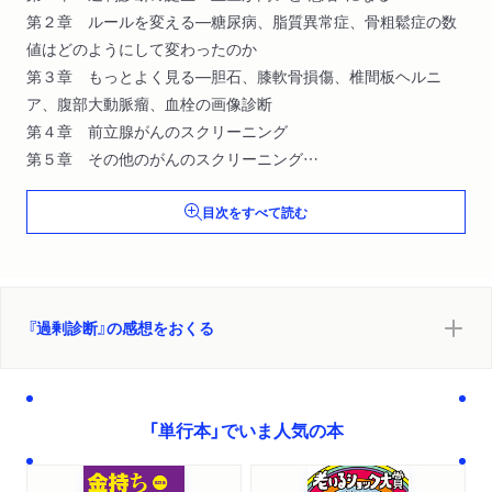
第２章 ルールを変える―糖尿病、脂質異常症、骨粗鬆症の数
値はどのようにして変わったのか
第３章 もっとよく見る―胆石、膝軟骨損傷、椎間板ヘルニ
ア、腹部大動脈瘤、血栓の画像診断
第４章 前立腺がんのスクリーニング
第５章 その他のがんのスクリーニング
第６章 乳がんのスクリーニング
目次をすべて読む
第７章 遺伝子検査：ＤＮＡの異常と病気の関係
第８章 事実を知ろう
第９章 システムを知ろう
第１０章 全体像を知ろう
結論 診断を減らして健康を追求しよう
『過剰診断』の感想をおくる
「単行本」でいま人気の本