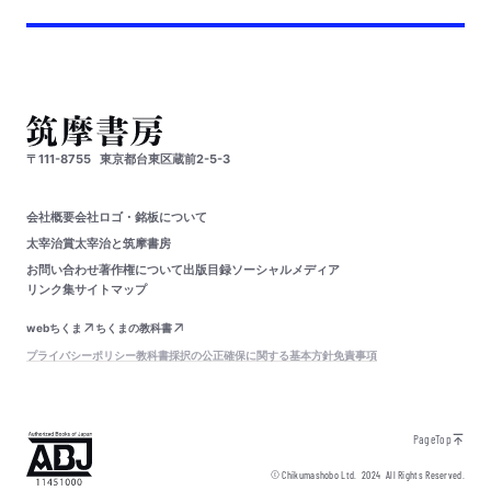
〒111-8755
東京都台東区蔵前2-5-3
会社概要
会社ロゴ・銘板について
太宰治賞
太宰治と筑摩書房
お問い合わせ
著作権について
出版目録
ソーシャルメディア
リンク集
サイトマップ
webちくま
ちくまの教科書
プライバシーポリシー
教科書採択の公正確保に関する基本方針
免責事項
PageTop
© Chikumashobo Ltd.
2024
All Rights Reserved.