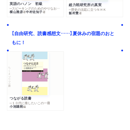
英語のハノン 初級
総力戦研究所の真実
─スピーキングのためのやりなおし英文法スーパードリル
─歴史の法廷に立つＮＨＫ
横山雅彦
中村佐知子
著
著
飯村豊
著
【自由研究、読書感想文……】夏休みの宿題のおと
もに！
ちくまプリマー新書
つながる読書
─１０代に推したいこの一冊
小池陽慈
編