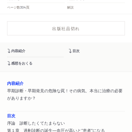
頁
ページ数
解説
304
出版社品切れ
内容紹介
目次
感想をおくる
内容紹介
早期診断・早期発見の危険な罠！その病気、本当に治療の必要
がありますか？
目次
序論 診断したくてたまらない
第１章 過剰診断の誕生―血圧が高いと“患者”になる