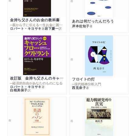
金持ち父さんのお金の教科書
あれは何だったんだろう
─親から子に伝える一生お金に困らない考え方
岸本佐知子
著
ロバート・キヨサキ
岩下慶一
著
訳
改訂版 金持ち父さんのキャッシュフロー・クワドラント
フロイトの灯
─経済的自由があなたのものになる
─現代精神分析入門
ロバート・キヨサキ
著
西見奈子
著
白根美保子
訳