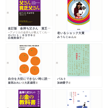
改訂版 金持ち父さん 貧乏父さん
─アメリカの金持ちが教えてくれるお金の哲学
老いるショック大賞
ロバート・キヨサキ
著
みうらじゅん
編
白根美保子
訳
自分を大切にできない時に読む本
パルト
服部みれい
大原扁理
加納愛子
著
著
著