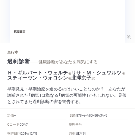
単行本
過剰診断
——健康診断があなたを病気にする
Ｈ・ギルバート・ウェルチ
リサ・M・シュワルツ
著
著
スティーヴン・ウォロシン
北澤京子
著
訳
早期発見・早期治療を進めるのはいいことなのか？ あなたが
診断された「病気」は単なる「病気の可能性」かもしれない。見落
とされてきた過剰診断の害を警告する。
定価
ISBN
--
978-4-480-86434-5
Cコード
整理番号
0047
四六判
刊行日
判型
2014/12/15