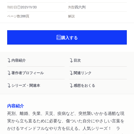
四六判
刊行日
判型
2021/11/30
頁
ページ数
解説
288
購入する
内容紹介
目次
著作者プロフィール
関連リンク
シリーズ・関連本
感想をおくる
内容紹介
死別、離婚、失業、天災、疫病など、突然襲いかかる過酷な現
実から立ち直るために必要な、傷ついた自分にやさしい言葉を
かけるマインドフルなやり方を伝える。人気シリーズ！ ラ