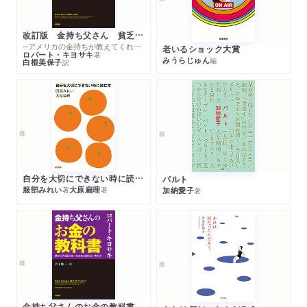
改訂版 金持ち父さん 貧乏父さん
─アメリカの金持ちが教えてくれるお金の哲学
老いるショック大賞
ロバート・キヨサキ
著
みうらじゅん
編
白根美保子
訳
自分を大切にできない時に読む本
パルト
服部みれい
大原扁理
加納愛子
著
著
著
金持ち父さんのお金の教科書