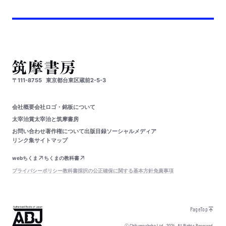
〒111-8755
東京都台東区蔵前2-5-3
会社概要
会社ロゴ・銘板について
太宰治賞
太宰治と筑摩書房
お問い合わせ
著作権について
出版目録
ソーシャルメディア
リンク集
サイトマップ
webちくま
ちくまの教科書
プライバシーポリシー
教科書採択の公正確保に関する基本方針
免責事項
PageTop
© Chikumashobo Ltd.
2024
All Rights Reserved.