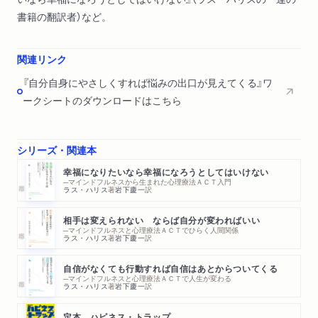
書籍の翻訳者）など。
関連リンク
『自分自身にやさしくすれば悩みの出口が見えてくる』ワ
ークシートのダウンロードはこちら
シリーズ・関連本
幸福になりたいなら幸福になろうとしてはいけない
─マインドフルネスから生まれた心理療法ＡＣＴ入門
ラス・ハリス
著
岩下慶一
訳
相手は変えられない ならば自分が変わればいい
─マインドフルネスと心理療法ＡＣＴでひらく人間関係
ラス・ハリス
著
岩下慶一
訳
自信がなくても行動すれば自信はあとからついてくる
─マインドフルネスと心理療法ＡＣＴで人生が変わる
ラス・ハリス
著
岩下慶一
訳
定本 ハピネス・トラップ