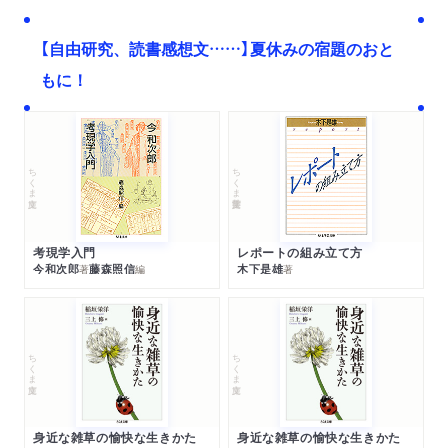
【自由研究、読書感想文……】夏休みの宿題のおと
もに！
ちくま文庫
ちくま学芸文庫
考現学入門
レポートの組み立て方
今和次郎
藤森照信
木下是雄
著
編
著
ちくま文庫
ちくま文庫
身近な雑草の愉快な生きかた
身近な雑草の愉快な生きかた