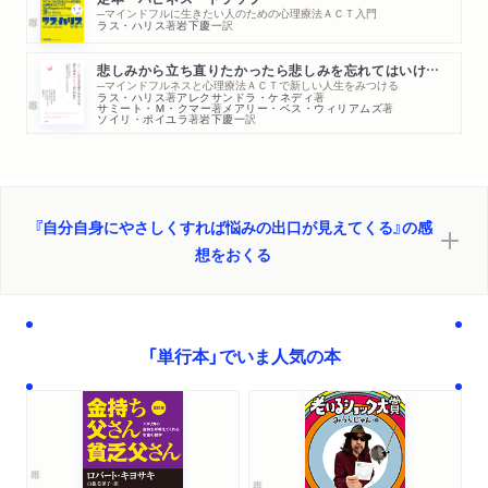
─マインドフルに生きたい人のための心理療法ＡＣＴ入門
ラス・ハリス
著
岩下慶一
訳
悲しみから立ち直りたかったら悲しみを忘れてはいけない
─マインドフルネスと心理療法ＡＣＴで新しい人生をみつける
ラス・ハリス
著
アレクサンドラ・ケネディ
著
サミート・Ｍ・クマー
著
メアリー・ベス・ウィリアムズ
著
ソイリ・ポイユラ
著
岩下慶一
訳
『自分自身にやさしくすれば悩みの出口が見えてくる』の感
想をおくる
「単行本」でいま人気の本