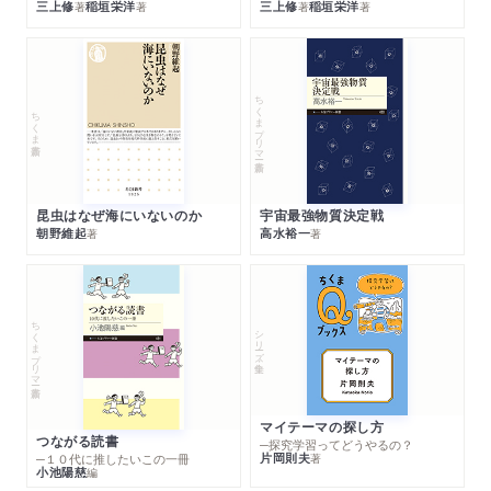
三上修
稲垣栄洋
三上修
稲垣栄洋
著
著
著
著
ちくまプリマー新書
ちくま新書
昆虫はなぜ海にいないのか
宇宙最強物質決定戦
朝野維起
高水裕一
著
著
ちくまプリマー新書
シリーズ・全集
マイテーマの探し方
つながる読書
─探究学習ってどうやるの？
片岡則夫
著
─１０代に推したいこの一冊
小池陽慈
編