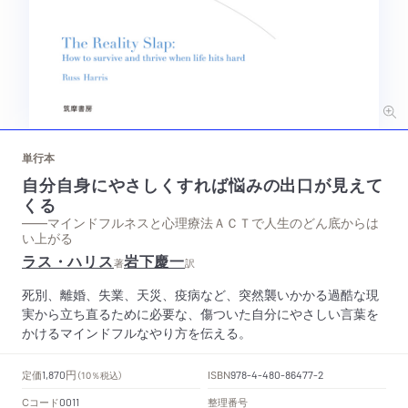
単行本
自分自身にやさしくすれば悩みの出口が見えて
くる
——マインドフルネスと心理療法ＡＣＴで人生のどん底からは
い上がる
ラス・ハリス
岩下慶一
著
訳
死別、離婚、失業、天災、疫病など、突然襲いかかる過酷な現
実から立ち直るために必要な、傷ついた自分にやさしい言葉を
かけるマインドフルなやり方を伝える。
円
定価
ISBN
1,870
（10％税込）
978-4-480-86477-2
Cコード
整理番号
0011