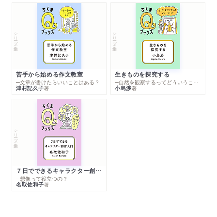
シリーズ・全集
シリーズ・全集
苦手から始める作文教室
生きものを探究する
─文章が書けたらいいことはある？
─自然を観察するってどういうこと？
津村記久子
小島渉
著
著
シリーズ・全集
７日でできるキャラクター創作入門
─想像って役立つの？
名取佐和子
著