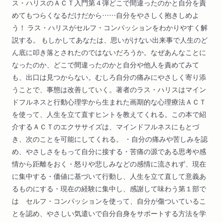
ス・ハリスのＡＣＴ入門第４弾どこで間違ったのかと自分を責
めてもつらくなるだけだから……自分をやさしく抱きしめよ
う！ ラス・ハリスがセルフ・コンパッションをわかりやすく解
説する。 もしかしてあなたは、思いがけない出来事で人生のど
ん底に叩き落とされたのではないだろうか。なぜあんなことに
なったのか、どこで間違ったのかと自分や他人を責めてみて
も、出口は見つからない。むしろ自分の痛みにやさしく寄り添
うことで、事態は改善していく。著者のラス・ハリスはマイン
ドフルネスと行動心理学から生まれた画期的な心理療法ＡＣＴ
を使って、人生を立て直すヒントを教えてくれる。この本で紹
介するＡＣＴのエクササイズは、マインドフルネスにもとづ
き、次のことを可能にしてくれる。 ・自分の痛みや苦しみを認
め、やさしさをもって自分に接する・苦痛の源である思考や感
情から距離をおく・怒りや悲しみなどの感情に流されず、現在
に集中する・価値に基づいて行動し、人生を立て直して意義あ
るものにする・現在の経験に集中し、感謝して味わう第１部で
は セルフ・コンパッションを使って、自分が傷ついているこ
とを認め、やさしい気遣いで自分自身をサポートする方法を学