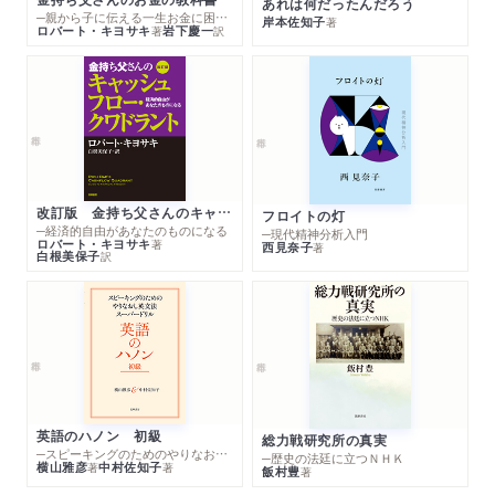
あれは何だったんだろう
─親から子に伝える一生お金に困らない考え方
岸本佐知子
著
ロバート・キヨサキ
岩下慶一
著
訳
改訂版 金持ち父さんのキャッシュフロー・クワドラント
フロイトの灯
─経済的自由があなたのものになる
─現代精神分析入門
ロバート・キヨサキ
著
西見奈子
著
白根美保子
訳
英語のハノン 初級
総力戦研究所の真実
─スピーキングのためのやりなおし英文法スーパードリル
─歴史の法廷に立つＮＨＫ
横山雅彦
中村佐知子
著
著
飯村豊
著