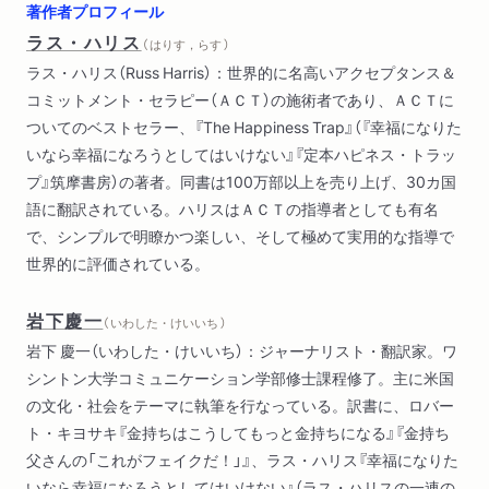
著作者プロフィール
ラス・ハリス
（ はりす，らす ）
ラス・ハリス（Russ Harris）：世界的に名高いアクセプタンス＆
コミットメント・セラピー（ＡＣＴ）の施術者であり、ＡＣＴに
ついてのベストセラー、『The Happiness Trap』（『幸福になりた
いなら幸福になろうとしてはいけない』『定本ハピネス・トラッ
プ』筑摩書房）の著者。同書は100万部以上を売り上げ、30カ国
語に翻訳されている。ハリスはＡＣＴの指導者としても有名
で、シンプルで明瞭かつ楽しい、そして極めて実用的な指導で
世界的に評価されている。
岩下慶一
（ いわした・けいいち ）
岩下 慶一（いわした・けいいち）：ジャーナリスト・翻訳家。ワ
シントン大学コミュニケーション学部修士課程修了。主に米国
の文化・社会をテーマに執筆を行なっている。訳書に、ロバー
ト・キヨサキ『金持ちはこうしてもっと金持ちになる』『金持ち
父さんの「これがフェイクだ！」』、ラス・ハリス『幸福になりた
いなら幸福になろうとしてはいけない』（ラス・ハリスの一連の