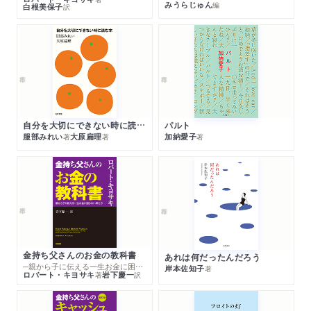
みうらじゅん
編
白根美保子
訳
自分を大切にできない時に読む本
パルト
服部みれい
大原扁理
加納愛子
著
著
著
金持ち父さんのお金の教科書
あれは何だったんだろう
─親から子に伝える一生お金に困らない考え方
岸本佐知子
著
ロバート・キヨサキ
岩下慶一
著
訳