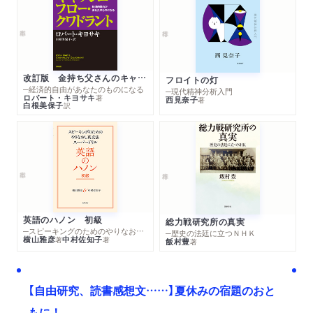
改訂版 金持ち父さんのキャッシュフロー・クワドラント
フロイトの灯
─経済的自由があなたのものになる
─現代精神分析入門
ロバート・キヨサキ
著
西見奈子
著
白根美保子
訳
英語のハノン 初級
総力戦研究所の真実
─スピーキングのためのやりなおし英文法スーパードリル
─歴史の法廷に立つＮＨＫ
横山雅彦
中村佐知子
著
著
飯村豊
著
【自由研究、読書感想文……】夏休みの宿題のおと
もに！