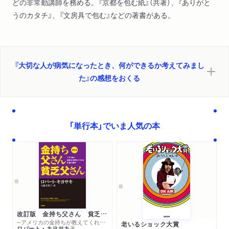
どの非常勤講師を務める。『京都を包む紙』（共著）、『ありがと
うのカタチ』、『文房具で包む』などの著書がある。
『大切な人が病気になったとき、何ができるか考えてみまし
た』の感想をおくる
「単行本」でいま人気の本
改訂版 金持ち父さん 貧乏父さん
─アメリカの金持ちが教えてくれるお金の哲学
老いるショック大賞
ロバート・キヨサキ
著