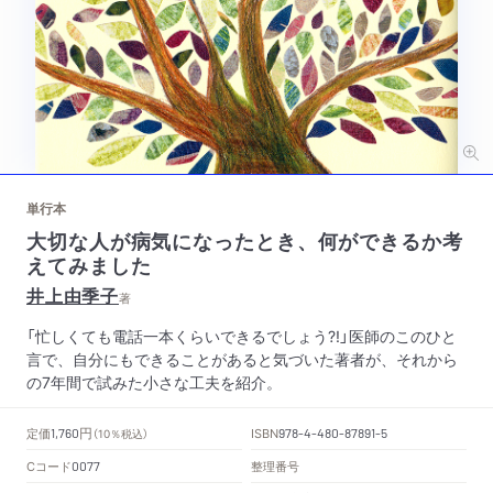
単行本
大切な人が病気になったとき、何ができるか考
えてみました
井上由季子
著
「忙しくても電話一本くらいできるでしょう?!」医師のこのひと
言で、自分にもできることがあると気づいた著者が、それから
の7年間で試みた小さな工夫を紹介。
円
定価
ISBN
1,760
（10％税込）
978-4-480-87891-5
Cコード
整理番号
0077