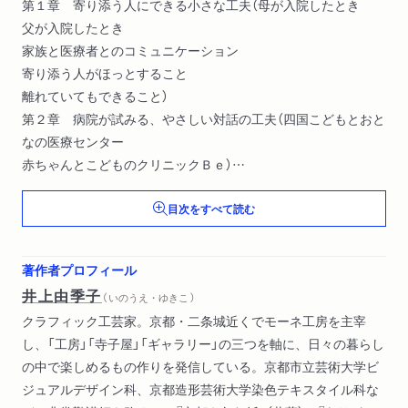
第１章 寄り添う人にできる小さな工夫（母が入院したとき
父が入院したとき
家族と医療者とのコミュニケーション
寄り添う人がほっとすること
離れていてもできること）
第２章 病院が試みる、やさしい対話の工夫（四国こどもとおと
なの医療センター
赤ちゃんとこどものクリニックＢｅ）
ホスピタルアートディレクター 森合音さんという人
目次をすべて読む
著作者プロフィール
井上由季子
（ いのうえ・ゆきこ ）
クラフィック工芸家。京都・二条城近くでモーネ工房を主宰
し、「工房」「寺子屋」「ギャラリー」の三つを軸に、日々の暮らし
の中で楽しめるもの作りを発信している。京都市立芸術大学ビ
ジュアルデザイン科、京都造形芸術大学染色テキスタイル科な