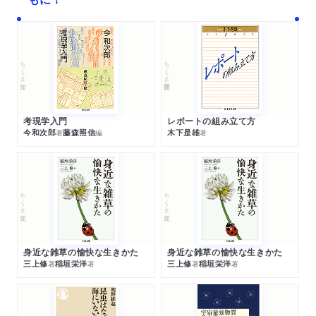
ちくま文庫
ちくま学芸文庫
考現学入門
レポートの組み立て方
今和次郎
藤森照信
木下是雄
著
編
著
ちくま文庫
ちくま文庫
身近な雑草の愉快な生きかた
身近な雑草の愉快な生きかた
三上修
稲垣栄洋
三上修
稲垣栄洋
著
著
著
著