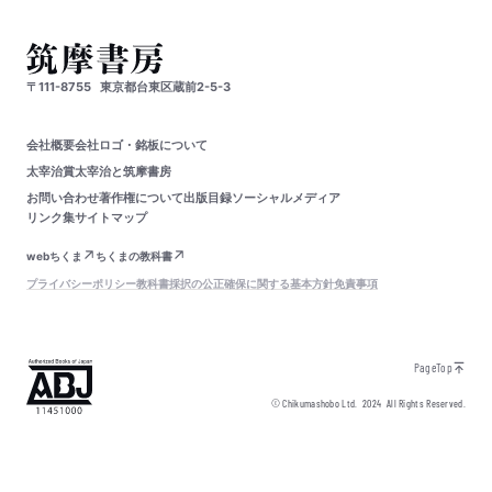
〒111-8755
東京都台東区蔵前2-5-3
会社概要
会社ロゴ・銘板について
太宰治賞
太宰治と筑摩書房
お問い合わせ
著作権について
出版目録
ソーシャルメディア
リンク集
サイトマップ
webちくま
ちくまの教科書
プライバシーポリシー
教科書採択の公正確保に関する基本方針
免責事項
PageTop
© Chikumashobo Ltd.
2024
All Rights Reserved.