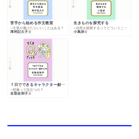
苦手から始める作文教室
生きものを探究する
─文章が書けたらいいことはある？
─自然を観察するってどういうこと？
津村記久子
小島渉
著
著
シリーズ・全集
７日でできるキャラクター創作入門
─想像って役立つの？
名取佐和子
著