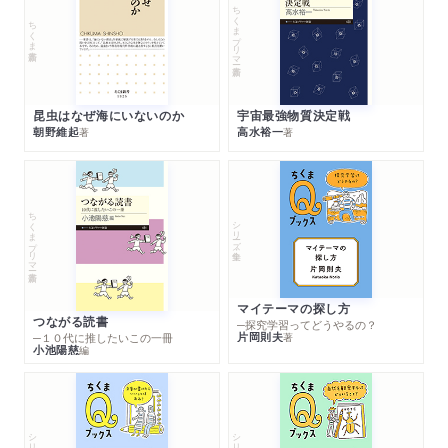
ちくまプリマー新書
ちくま新書
昆虫はなぜ海にいないのか
宇宙最強物質決定戦
朝野維起
高水裕一
著
著
ちくまプリマー新書
シリーズ・全集
マイテーマの探し方
つながる読書
─探究学習ってどうやるの？
片岡則夫
著
─１０代に推したいこの一冊
小池陽慈
編
シリーズ・全集
シリーズ・全集