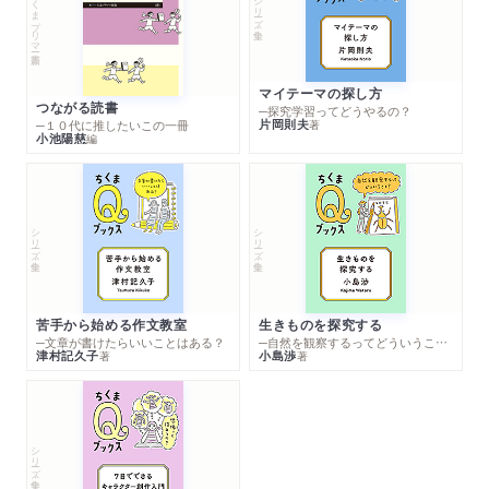
ちくまプリマー新書
シリーズ・全集
マイテーマの探し方
つながる読書
─探究学習ってどうやるの？
片岡則夫
著
─１０代に推したいこの一冊
小池陽慈
編
シリーズ・全集
シリーズ・全集
苦手から始める作文教室
生きものを探究する
─文章が書けたらいいことはある？
─自然を観察するってどういうこと？
津村記久子
小島渉
著
著
シリーズ・全集