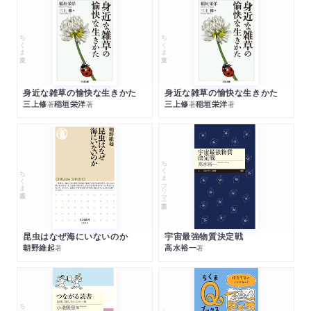
ちくま文庫
ちくま文庫
身近な雑草の愉快な生きかた
身近な雑草の愉快な生きかた
三上修
稲垣栄洋
三上修
稲垣栄洋
著
著
著
著
ちくまプリマー新書
ちくま新書
昆虫はなぜ海にいないのか
宇宙最強物質決定戦
朝野維起
高水裕一
著
著