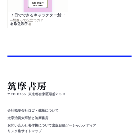
７日でできるキャラクター創作入門
─想像って役立つの？
名取佐和子
著
〒111-8755
東京都台東区蔵前2-5-3
会社概要
会社ロゴ・銘板について
太宰治賞
太宰治と筑摩書房
お問い合わせ
著作権について
出版目録
ソーシャルメディア
リンク集
サイトマップ