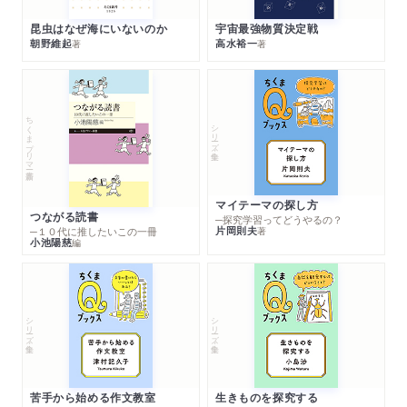
昆虫はなぜ海にいないのか
宇宙最強物質決定戦
朝野維起
高水裕一
著
著
ちくまプリマー新書
シリーズ・全集
マイテーマの探し方
つながる読書
─探究学習ってどうやるの？
片岡則夫
著
─１０代に推したいこの一冊
小池陽慈
編
シリーズ・全集
シリーズ・全集
苦手から始める作文教室
生きものを探究する