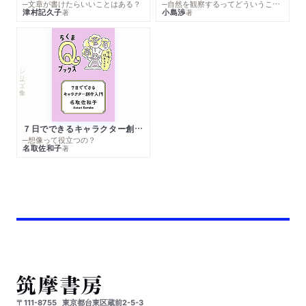
─文章が書けたらいいことはある？
─自然を観察するってどういうこと？
津村記久子
小島渉
著
著
シリーズ・全集
７日でできるキャラクター創作入門
─想像って役立つの？
名取佐和子
著
〒111-8755
東京都台東区蔵前2-5-3