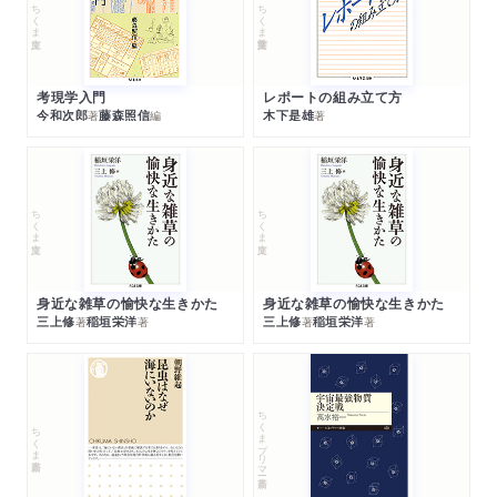
ちくま文庫
ちくま学芸文庫
考現学入門
レポートの組み立て方
今和次郎
藤森照信
木下是雄
著
編
著
ちくま文庫
ちくま文庫
身近な雑草の愉快な生きかた
身近な雑草の愉快な生きかた
三上修
稲垣栄洋
三上修
稲垣栄洋
著
著
著
著
ちくまプリマー新書
ちくま新書