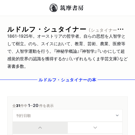
ルドルフ・シュタイナー
（シュタイナー，ルドルフ）
1861-1925年。オーストリアの哲学者。自らの思想を人智学と
して樹立。のち、スイスにおいて、教育、芸術、農業、医療等
で、人智学運動を行う。『神秘学概論』『神智学』『いかにして超
感覚的世界の認識を獲得するか』（いずれもちくま学芸文庫）など
著書多数。
ルドルフ・シュタイナー
の本
1
20
─
全
31
件中
件を表示