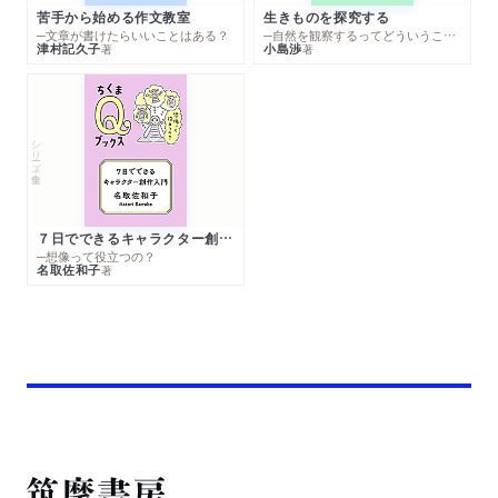
苦手から始める作文教室
生きものを探究する
─文章が書けたらいいことはある？
─自然を観察するってどういうこと？
津村記久子
小島渉
著
著
シリーズ・全集
７日でできるキャラクター創作入門
─想像って役立つの？
名取佐和子
著