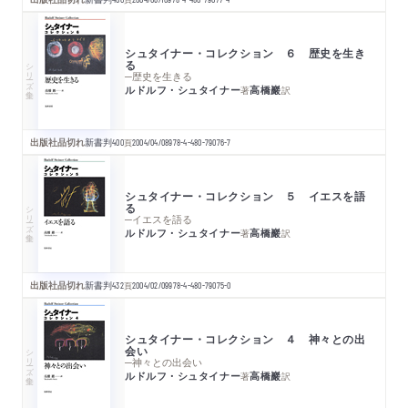
シュタイナー・コレクション ６ 歴史を生き
る
シリーズ・全集
─歴史を生きる
ルドルフ・シュタイナー
高橋巖
著
訳
出版社品切れ
新書判
400
頁
2004/04/08
978-4-480-79076-7
シュタイナー・コレクション ５ イエスを語
る
シリーズ・全集
─イエスを語る
ルドルフ・シュタイナー
高橋巖
著
訳
出版社品切れ
新書判
432
頁
2004/02/09
978-4-480-79075-0
シュタイナー・コレクション ４ 神々との出
会い
シリーズ・全集
─神々との出会い
ルドルフ・シュタイナー
高橋巖
著
訳