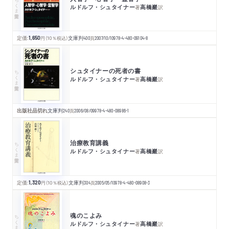
ちくま学芸文庫
ルドルフ・シュタイナー
高橋巖
著
訳
定価:
1,650
円
（10％税込）
文庫判
400
頁
2007/10/10
978-4-480-09104-8
シュタイナーの死者の書
ちくま学芸文庫
ルドルフ・シュタイナー
高橋巖
著
訳
出版社品切れ
文庫判
240
頁
2006/08/09
978-4-480-08986-1
治療教育講義
ちくま学芸文庫
ルドルフ・シュタイナー
高橋巖
著
訳
定価:
1,320
円
（10％税込）
文庫判
304
頁
2005/05/10
978-4-480-08908-3
魂のこよみ
ちくま文庫
ルドルフ・シュタイナー
高橋巖
著
訳