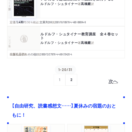
ちくま学芸文庫
ルドルフ・シュタイナー
高橋巖
著
訳
定価:
1,430
円
（10％税込）
文庫判
288
頁
2001/10/10
978-4-480-08664-8
ルドルフ・シュタイナー教育講座 全４巻セッ
シリーズ・全集
ト
ルドルフ・シュタイナー
高橋巖
著
訳
出版社品切れ
その他
0
頁
2000/12/27
978-4-480-35420-4
1-20/31
次へ
1
2
【自由研究、読書感想文……】夏休みの宿題のおと
もに！