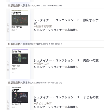
出版社品切れ
新書判
376
頁
2003/12/09
978-4-480-79074-3
シュタイナー・コレクション ３ 照応する宇
宙
シリーズ・全集
─照応する宇宙
ルドルフ・シュタイナー
高橋巖
著
訳
出版社品切れ
新書判
400
頁
2003/10/09
978-4-480-79073-6
シュタイナー・コレクション ２ 内面への旅
シリーズ・全集
─内面への旅
ルドルフ・シュタイナー
高橋巖
著
訳
出版社品切れ
新書判
320
頁
2003/08/07
978-4-480-79072-9
シュタイナー・コレクション １ 子どもの教
育
シリーズ・全集
─子どもの教育
ルドルフ・シュタイナー
高橋巖
著
訳