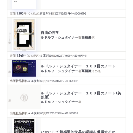
定価:
1,760
円
（10％税込）
新書判
192
頁
2003/06/17
978-4-480-79071-2
自由の哲学
ちくま学芸文庫
ルドルフ・シュタイナー
高橋巖
著
訳
定価:
1,540
円
（10％税込）
文庫判
320
頁
2002/07/10
978-4-480-08714-0
ルドルフ・シュタイナー １００冊のノート
ルドルフ・シュタイナー
高橋巖
著
その他
出版社品切れ
Ａ４横判
160
頁
2002/06/20
978-4-480-84710-2
ルドルフ・シュタイナー １００冊のノート（英
独版）
ルドルフ・シュタイナー
著
出版社品切れ
Ａ４横判
160
頁
2002/05/22
978-4-480-96007-8
いかにして超感覚的世界の認識を獲得するか