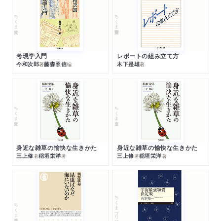
ちくま文庫
ちくま学芸文庫
考現学入門
レポートの組み立て方
今和次郎
藤森照信
木下是雄
著
編
著
ちくま文庫
ちくま文庫
身近な雑草の愉快な生きかた
身近な雑草の愉快な生きかた
三上修
稲垣栄洋
三上修
稲垣栄洋
著
著
著
著
ちくまプリマー新書
ちくま新書