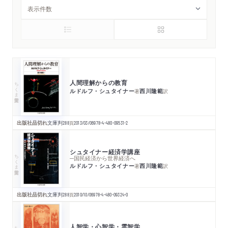
人間理解からの教育
ちくま学芸文庫
ルドルフ・シュタイナー
西川隆範
著
訳
出版社品切れ
文庫判
288
頁
2013/03/06
978-4-480-09531-2
シュタイナー経済学講座
ちくま学芸文庫
─国民経済から世界経済へ
ルドルフ・シュタイナー
西川隆範
著
訳
出版社品切れ
文庫判
288
頁
2010/10/06
978-4-480-09324-0
人智学・心智学・霊智学