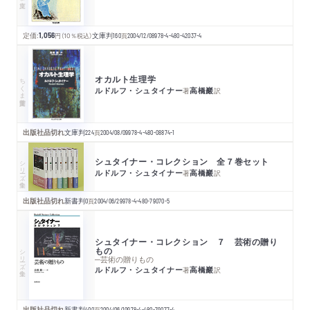
定価:
1,056
円
（10％税込）
文庫判
160
頁
2004/12/08
978-4-480-42037-4
オカルト生理学
ちくま学芸文庫
ルドルフ・シュタイナー
高橋巖
著
訳
出版社品切れ
文庫判
224
頁
2004/08/09
978-4-480-08874-1
シュタイナー・コレクション 全７巻セット
シリーズ・全集
ルドルフ・シュタイナー
高橋巖
著
訳
出版社品切れ
新書判
0
頁
2004/06/29
978-4-480-79070-5
シュタイナー・コレクション ７ 芸術の贈り
もの
シリーズ・全集
─芸術の贈りもの
ルドルフ・シュタイナー
高橋巖
著
訳
出版社品切れ
新書判
400
頁
2004/06/10
978-4-480-79077-4