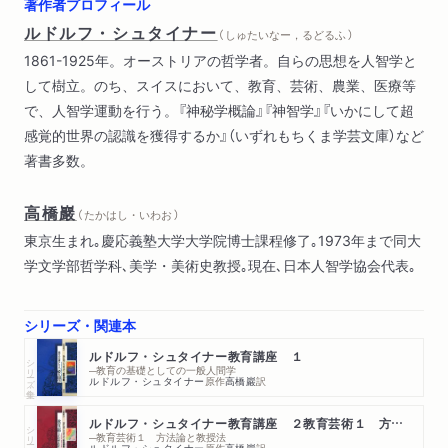
著作者プロフィール
ルドルフ・シュタイナー
（ しゅたいなー，るどるふ ）
1861-1925年。オーストリアの哲学者。自らの思想を人智学と
して樹立。のち、スイスにおいて、教育、芸術、農業、医療等
で、人智学運動を行う。『神秘学概論』『神智学』『いかにして超
感覚的世界の認識を獲得するか』（いずれもちくま学芸文庫）など
著書多数。
高橋巖
（ たかはし・いわお ）
東京生まれ｡慶応義塾大学大学院博士課程修了｡1973年まで同大
学文学部哲学科､美学・美術史教授｡現在､日本人智学協会代表｡
シリーズ・関連本
ルドルフ・シュタイナー教育講座 １
シリーズ・全集
─教育の基礎としての一般人間学
ルドルフ・シュタイナー
原作
高橋巖
訳
ルドルフ・シュタイナー教育講座 ２教育芸術１ 方法論と
シリーズ・全集
─教育芸術１ 方法論と教授法
ルドルフ・シュタイナー
原作
高橋巖
訳