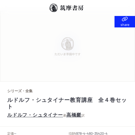
share
share
シリーズ・全集
ルドルフ・シュタイナー教育講座 全４巻セッ
ト
ルドルフ・シュタイナー
高橋巖
著
訳
定価
ISBN
--
978-4-480-35420-4