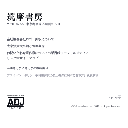
〒111-8755
東京都台東区蔵前2-5-3
会社概要
会社ロゴ・銘板について
太宰治賞
太宰治と筑摩書房
お問い合わせ
著作権について
出版目録
ソーシャルメディア
リンク集
サイトマップ
webちくま
ちくまの教科書
プライバシーポリシー
教科書採択の公正確保に関する基本方針
免責事項
PageTop
© Chikumashobo Ltd.
2024
All Rights Reserved.