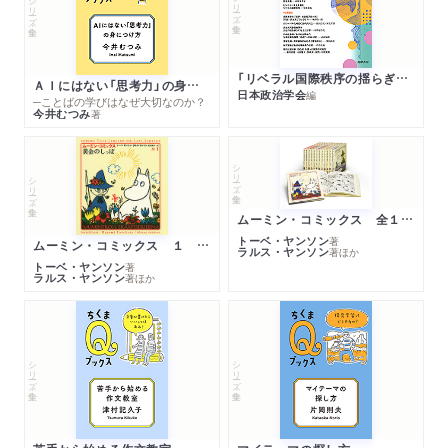
シリーズ・全集
シリーズ・全集
「リベラル国際秩序の揺らぎ」再考 年報政治学２０２６‐Ⅰ
ＡＩにはない「思考力」の身につけ方
日本政治学会
編
─ことばの学びはなぜ大切なのか？
今井むつみ
著
シリーズ・全集
シリーズ・全集
ムーミン・コミックス 全１４巻セット
トーベ・ヤンソン
著
ムーミン・コミックス １ 黄金のしっぽ
ラルス・ヤンソン
著
ほか
トーベ・ヤンソン
著
ラルス・ヤンソン
著
ほか
シリーズ・全集
シリーズ・全集