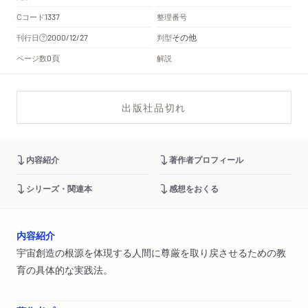
Cコード
整理番号
1337
その他
刊行日
判型
2000/12/27
頁
ページ数
解説
0
出版社品切れ
内容紹介
著作者プロフィール
シリーズ・関連本
感想をおくる
内容紹介
宇宙創造の根源を体現する人間に尊厳を取り戻させるための教
育の具体的な実践法。