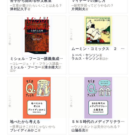
苦手から始める作文教室
マイテーマの探し方
─文章が書けたらいいことはある？
─探究学習ってどうやるの？
津村記久子
片岡則夫
著
著
シリーズ・全集
シリーズ・全集
ムーミン・コミックス ２ あこがれの遠い土地
トーベ・ヤンソン
著
ミシェル・フーコー講義集成１０ 主体性と真理
ラルス・ヤンソン
著
ほか
─コレージュ・ド・フランス講義１９８０－１９８１年度
ミシェル・フーコー
清水雄大
著
訳
ほか
シリーズ・全集
シリーズ・全集
地べたから考える
ＳＮＳ時代のメディアリテラシー
─世界はそこだけじゃないから
─ウソとホントは見分けられる？
ブレイディみかこ
山脇岳志
著
著