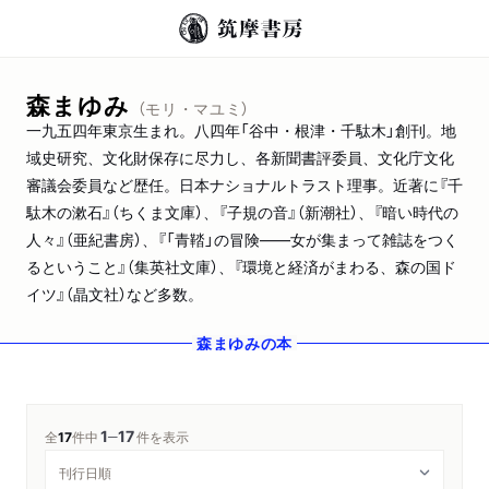
森まゆみ
（モリ・マユミ）
一九五四年東京生まれ。八四年「谷中・根津・千駄木」創刊。地
域史研究、文化財保存に尽力し、各新聞書評委員、文化庁文化
審議会委員など歴任。日本ナショナルトラスト理事。近著に『千
駄木の漱石』（ちくま文庫）、『子規の音』（新潮社）、『暗い時代の
人々』（亜紀書房）、『「青鞜」の冒険――女が集まって雑誌をつく
るということ』（集英社文庫）、『環境と経済がまわる、森の国ド
イツ』（晶文社）など多数。
森まゆみ
の本
1
17
─
全
17
件中
件を表示