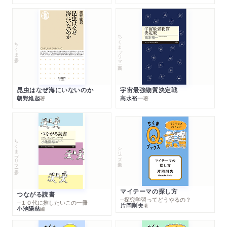
ちくまプリマー新書
ちくま新書
昆虫はなぜ海にいないのか
宇宙最強物質決定戦
朝野維起
高水裕一
著
著
ちくまプリマー新書
シリーズ・全集
マイテーマの探し方
つながる読書
─探究学習ってどうやるの？
─１０代に推したいこの一冊
片岡則夫
著
小池陽慈
編