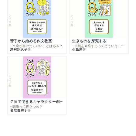
シリーズ・全集
シリーズ・全集
苦手から始める作文教室
生きものを探究する
─文章が書けたらいいことはある？
─自然を観察するってどういうこと？
津村記久子
小島渉
著
著
シリーズ・全集
７日でできるキャラクター創作入門
─想像って役立つの？
名取佐和子
著