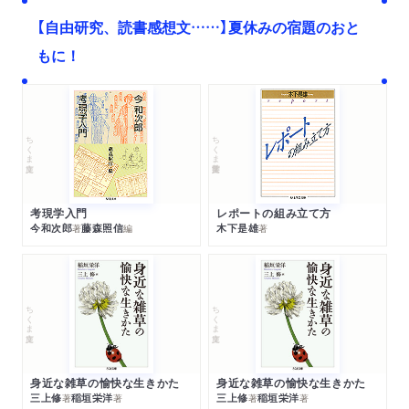
【自由研究、読書感想文……】夏休みの宿題のおと
もに！
ちくま文庫
ちくま学芸文庫
考現学入門
レポートの組み立て方
今和次郎
藤森照信
木下是雄
著
編
著
ちくま文庫
ちくま文庫
身近な雑草の愉快な生きかた
身近な雑草の愉快な生きかた
三上修
稲垣栄洋
三上修
稲垣栄洋
著
著
著
著