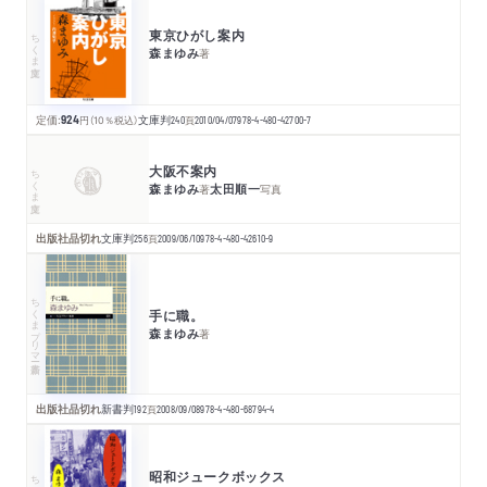
東京ひがし案内
ちくま文庫
森まゆみ
著
定価:
924
円
（10％税込）
文庫判
240
頁
2010/04/07
978-4-480-42700-7
大阪不案内
ちくま文庫
森まゆみ
太田順一
著
写真
出版社品切れ
文庫判
256
頁
2009/06/10
978-4-480-42610-9
ちくまプリマー新書
手に職。
森まゆみ
著
出版社品切れ
新書判
192
頁
2008/09/08
978-4-480-68794-4
昭和ジュークボックス
ちくま文庫