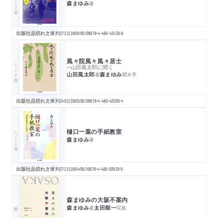
森まゆみ
著
出版社品切れ
文庫判
272
頁
2008/05/08
978-4-480-42438-9
風々院風々風々居士
ちくま文庫
─山田風太郎に聞く
山田風太郎
森まゆみ
著
聞き手
出版社品切れ
文庫判
240
頁
2005/06/08
978-4-480-42095-4
樋口一葉の手紙教室
ちくま文庫
森まゆみ
著
出版社品切れ
文庫判
272
頁
2004/05/10
978-4-480-03938-5
森まゆみの大阪不案内
森まゆみ
太田順一
著
写真