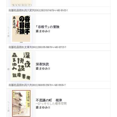
出版社品切れ
四六変判
208
頁
2003/10/14
978-4-480-81453-1
「谷根千」の冒険
ちくま文庫
森まゆみ
著
出版社品切れ
文庫判
288
頁
2002/05/08
978-4-480-03723-7
深夜快読
森まゆみ
著
出版社品切れ
四六判
288
頁
1998/05/25
978-4-480-81604-7
不思議の町 根津
ちくま文庫
─ひっそりした都市空間
森まゆみ
著