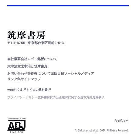
〒111-8755
東京都台東区蔵前2-5-3
会社概要
会社ロゴ・銘板について
太宰治賞
太宰治と筑摩書房
お問い合わせ
著作権について
出版目録
ソーシャルメディア
リンク集
サイトマップ
webちくま
ちくまの教科書
プライバシーポリシー
教科書採択の公正確保に関する基本方針
免責事項
PageTop
© Chikumashobo Ltd.
2024
All Rights Reserved.