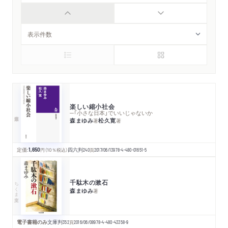
楽しい縮小社会
─「小さな日本」でいいじゃないか
森まゆみ
松久寛
著
著
定価:
1,650
円
（10％税込）
四六判
240
頁
2017/06/13
978-4-480-01651-5
千駄木の漱石
ちくま文庫
森まゆみ
著
電子書籍のみ
文庫判
352
頁
2016/06/08
978-4-480-43358-9