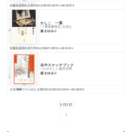
出版社品切れ
文庫判
304
頁
1997/05/22
978-4-480-03267-6
かしこ 一葉
─「通俗書簡文」を読む
森まゆみ
著
出版社品切れ
四六判
384
頁
1996/11/20
978-4-480-81410-4
谷中スケッチブック
ちくま文庫
─心やさしい都市空間
森まゆみ
著
定価:
946
円
（10％税込）
文庫判
320
頁
1994/03/24
978-4-480-02855-6
1-17/17
1
次へ