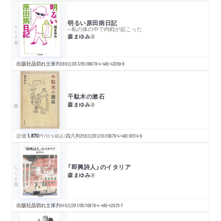
明るい原田病日記
ちくま文庫
─私の体の中で内戦が起こった
森まゆみ
著
出版社品切れ
文庫判
288
頁
2013/05/08
978-4-480-43058-8
千駄木の漱石
森まゆみ
著
定価:
1,870
円
（10％税込）
四六判
256
頁
2012/10/10
978-4-480-81514-9
「即興詩人」のイタリア
ちくま文庫
森まゆみ
著
出版社品切れ
文庫判
416
頁
2011/05/10
978-4-480-42825-7