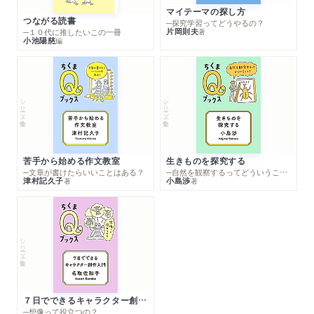
マイテーマの探し方
つながる読書
─探究学習ってどうやるの？
片岡則夫
著
─１０代に推したいこの一冊
小池陽慈
編
シリーズ・全集
シリーズ・全集
苦手から始める作文教室
生きものを探究する
─文章が書けたらいいことはある？
─自然を観察するってどういうこと？
津村記久子
小島渉
著
著
シリーズ・全集
７日でできるキャラクター創作入門
─想像って役立つの？