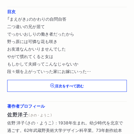
目次
「まえがき」のかわりの自問自答
二つ違いの兄が居て
でっかいおしりの働き者だったから
野っ原には可憐な花も咲き
お友達なんかいりませんでした
やがて慣れてくると女は
もしかして夫婦ってこんなじゃないか
段々畑を上がっていった家にお嫁にいった
女は一度も起き上がらなかった
目次をすべて読む
なんだ野原の原なのか〔ほか〕
著作者プロフィール
佐野洋子
（ さの・ようこ ）
佐野 洋子（さの・ようこ）：1938年生まれ。幼少時代を北京で
過ごす。62年武蔵野美術大学デザイン科卒業。73年創作絵本