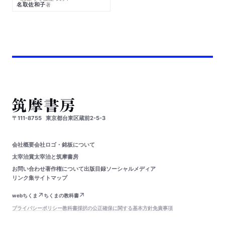
名取佐和子
著
〒111-8755
東京都台東区蔵前2-5-3
会社概要
会社ロゴ・銘板について
太宰治賞
太宰治と筑摩書房
お問い合わせ
著作権について
出版目録
ソーシャルメディア
リンク集
サイトマップ
webちくま
ちくまの教科書
プライバシーポリシー
教科書採択の公正確保に関する基本方針
免責事項