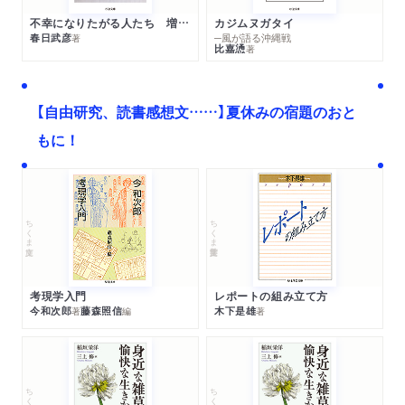
不幸になりたがる人たち 増補新版
カジムヌガタイ
春日武彦
─風が語る沖縄戦
著
比嘉慂
著
【自由研究、読書感想文……】夏休みの宿題のおと
もに！
ちくま文庫
ちくま学芸文庫
考現学入門
レポートの組み立て方
今和次郎
藤森照信
木下是雄
著
編
著
ちくま文庫
ちくま文庫