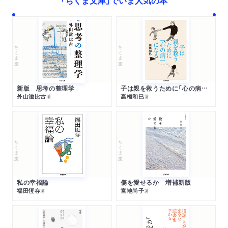
ちくま文庫
ちくま文庫
新版 思考の整理学
子は親を救うために「心の病」になる
外山滋比古
高橋和巳
著
著
ちくま文庫
ちくま文庫
私の幸福論
傷を愛せるか 増補新版
福田恆存
宮地尚子
著
著