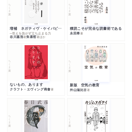
ちくま文庫
ちくま文庫
増補 ネガティヴ・ケイパビリティで生きる
積読こそが完全な読書術である
─答えを急がず立ち止まる力
永田希
著
谷川嘉浩
朱喜哲
著
著
ほか
ちくま文庫
ちくま文庫
ないもの、あります
新版 空気の教育
クラフト・エヴィング商會
著
外山滋比古
著
ちくま文庫
ちくま文庫