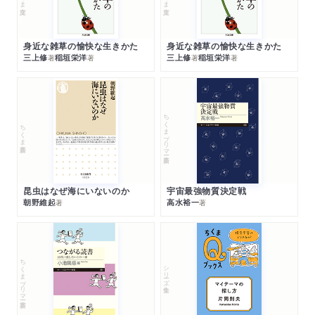
身近な雑草の愉快な生きかた
身近な雑草の愉快な生きかた
三上修
稲垣栄洋
三上修
稲垣栄洋
著
著
著
著
ちくまプリマー新書
ちくま新書
昆虫はなぜ海にいないのか
宇宙最強物質決定戦
朝野維起
高水裕一
著
著
ちくまプリマー新書
シリーズ・全集