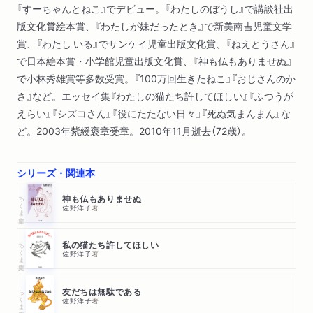
『すーちゃんとねこ』でデビュー。『わたしのぼうし』で講談社出
版文化賞絵本賞、『わたしが妹だったとき』で新美南吉児童文学
賞、『わたし いる』でサンケイ児童出版文化賞、『ねえとうさん』
で日本絵本賞・小学館児童出版文化賞、『神も仏もありませぬ』
で小林秀雄賞等多数受賞。『100万回生きたねこ』『おじさんのか
さ』など。エッセイ集『わたしの猫たち許してほしい』『ふつうが
えらい』『シズコさん』『役にたたない日々』『死ぬ気まんまん』な
ど。2003年紫綬褒章受章。2010年11月逝去（72歳）。
シリーズ・関連本
ちくま文庫
神も仏もありませぬ
佐野洋子
著
ちくま文庫
私の猫たち許してほしい
佐野洋子
著
ちくま文庫
友だちは無駄である
佐野洋子
著