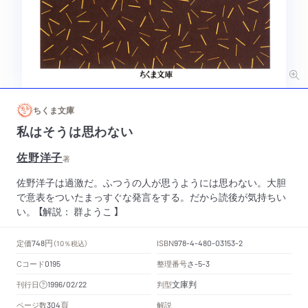
ちくま文庫
私はそうは思わない
佐野洋子
著
佐野洋子は過激だ。ふつうの人が思うようには思わない。大胆
で意表をついたまっすぐな発言をする。だから読後が気持ちい
い。 【解説： 群ようこ 】
円
定価
ISBN
748
（10％税込）
978-4-480-03153-2
Cコード
整理番号
さ
0195
-5-3
文庫判
刊行日
判型
1996/02/22
頁
ページ数
解説
304