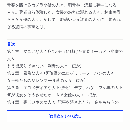
青春を賭けるカメラ小僧の人々。刺青や、浣腸に夢中になる
人々。著者自ら体験した、女装の魅力に溺れる人々。林由美香
らＡＶ女優の人々。そして、盗聴や身元調査の人々の、知られ
ざる驚愕の事実とは。
目次
第１章 マニアな人々（パンチラに賭けた青春！―カメラ小僧の
人々
もう後戻りできない―刺青の人々 ほか）
第２章 風俗な人々（阿倍野のエロゲリラ―ノーパンの人々
女王様たちのジレンマ―Ｓ系の人々 ほか）
第３章 エロメディアな人々（チビ、デブ、ハゲ―フケ専の人々
何が彼女をそうさせたか―ＡＶ女優の人々 ほか）
第４章 裏ビジネスな人々（記事を潰されたら、金をもらうのは
当たり前―ブラックジャーナリズムの人々
目次をすべて読む
盗聴バスターズの多忙な日々―盗聴の人々 ほか）