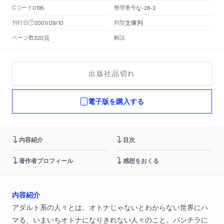
Cコード
整理番号
な
0195
-28-2
文庫判
刊行日
判型
2001/09/10
頁
ページ数
解説
320
出版社品切れ
電子版を購入する
内容紹介
目次
著作者プロフィール
感想をおくる
内容紹介
アダルト系の人々とは、オトナじゃないとわからない世界にハ
マる、いまいちオトナになりきれない人々のこと。パンチラに