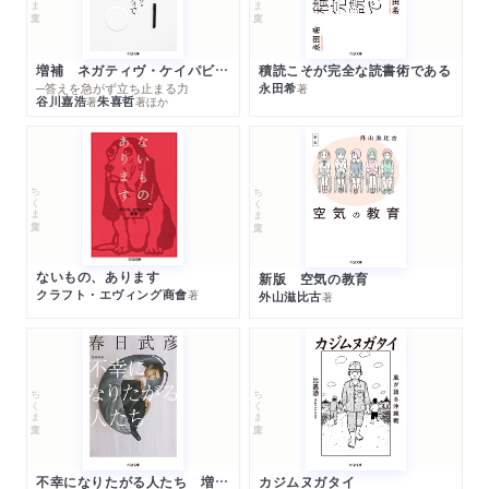
増補 ネガティヴ・ケイパビリティで生きる
積読こそが完全な読書術である
─答えを急がず立ち止まる力
永田希
著
谷川嘉浩
朱喜哲
著
著
ほか
ちくま文庫
ちくま文庫
ないもの、あります
新版 空気の教育
クラフト・エヴィング商會
著
外山滋比古
著
ちくま文庫
ちくま文庫
不幸になりたがる人たち 増補新版
カジムヌガタイ