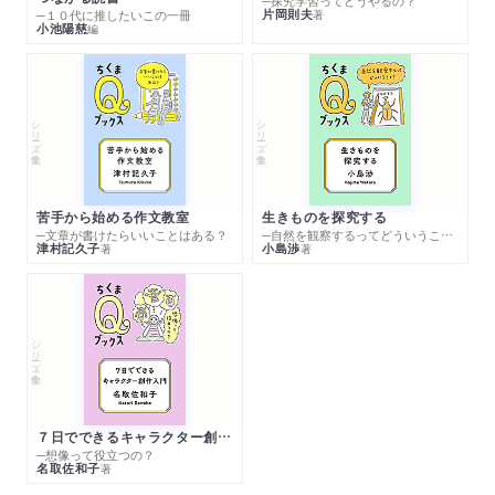
─探究学習ってどうやるの？
片岡則夫
著
─１０代に推したいこの一冊
小池陽慈
編
シリーズ・全集
シリーズ・全集
苦手から始める作文教室
生きものを探究する
─文章が書けたらいいことはある？
─自然を観察するってどういうこと？
津村記久子
小島渉
著
著
シリーズ・全集
７日でできるキャラクター創作入門
─想像って役立つの？
名取佐和子
著