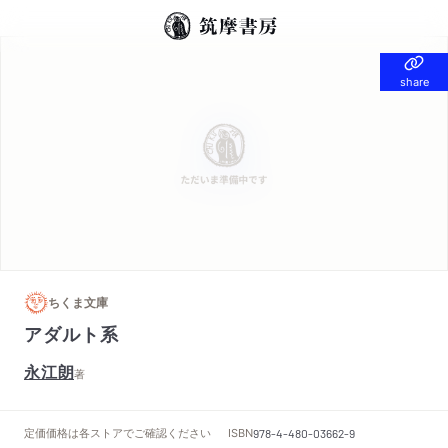
share
share
ちくま文庫
アダルト系
永江朗
著
定価
価格は各ストアでご確認ください
ISBN
978-4-480-03662-9