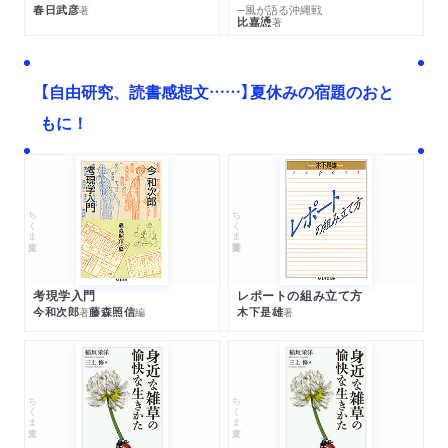
春日武彦
─風が語る沖縄戦
著
比嘉慂
著
【自由研究、読書感想文……】夏休みの宿題のおと
もに！
ちくま文庫
ちくま学芸文庫
考現学入門
レポートの組み立て方
今和次郎
藤森照信
木下是雄
著
編
著
ちくま文庫
ちくま文庫