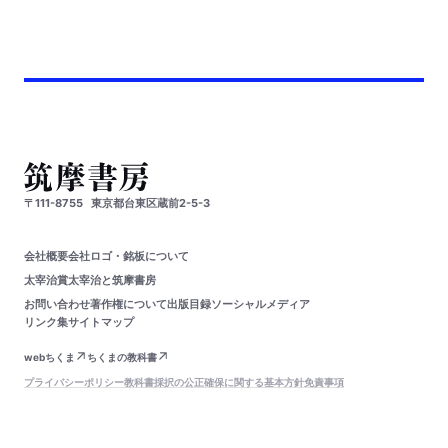
〒111-8755
東京都台東区蔵前2-5-3
会社概要
会社ロゴ・銘板について
太宰治賞
太宰治と筑摩書房
お問い合わせ
著作権について
出版目録
ソーシャルメディア
リンク集
サイトマップ
webちくま
ちくまの教科書
プライバシーポリシー
教科書採択の公正確保に関する基本方針
免責事項