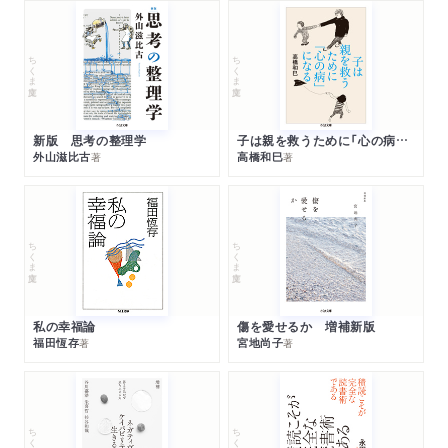
ちくま文庫
ちくま文庫
新版 思考の整理学
子は親を救うために「心の病」になる
外山滋比古
高橋和巳
著
著
ちくま文庫
ちくま文庫
私の幸福論
傷を愛せるか 増補新版
福田恆存
宮地尚子
著
著
ちくま文庫
ちくま文庫