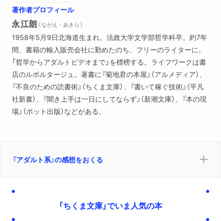
著作者プロフィール
永江朗
（ ながえ・あきら ）
1958年5月9日北海道生まれ。法政大学文学部哲学科卒。約7年
間、書籍の輸入販売会社に勤めたのち、フリーのライターに。
「哲学からアダルトビデオまで」を標榜する。ライフワークは書
店のルポルタージュ。著書に『菊地君の本屋』（アルメディア）、
『不良のための読書術』（ちくま文庫）、『書いて稼ぐ技術』（平凡
社新書）、『聞き上手は一日にしてならず』（新潮文庫）、『本の現
場』（ポット出版）などがある。
『アダルト系』の感想をおくる
「ちくま文庫」でいま人気の本