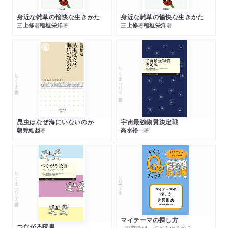
身近な雑草の愉快な生きかた
身近な雑草の愉快な生きかた
三上修
稲垣栄洋
三上修
稲垣栄洋
著
著
著
著
ちくまプリマー新書
ちくま新書
昆虫はなぜ海にいないのか
宇宙最強物質決定戦
朝野維起
高水裕一
著
著
ちくまプリマー新書
シリーズ・全集
マイテーマの探し方
つながる読書